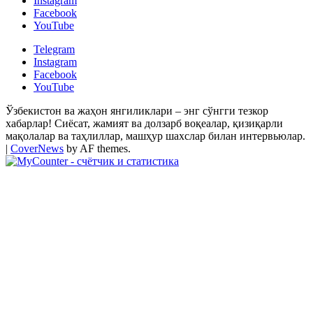
Instagram
Facebook
YouTube
Telegram
Instagram
Facebook
YouTube
Ўзбекистон ва жаҳон янгиликлари – энг сўнгги тезкор
хабарлар! Сиёсат, жамият ва долзарб воқеалар, қизиқарли
мақолалар ва таҳлиллар, машҳур шахслар билан интервьюлар.
|
CoverNews
by AF themes.