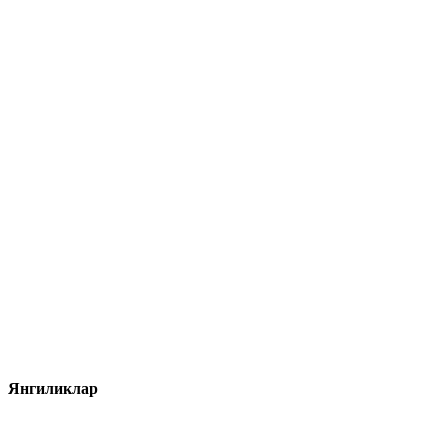
Янгиликлар