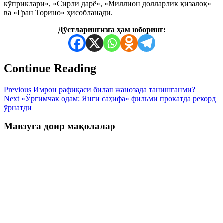
кўприклари», «Сирли дарё», «Миллион долларлик қизалоқ»
ва «Гран Торино» ҳисобланади.
Дўстларингизга ҳам юборинг:
Continue Reading
Previous
Имрон рафиқаси билан жанозада танишганми?
Next
«Ўргимчак одам: Янги саҳифа» фильми прокатда рекорд
ўрнатди
Мавзуга доир мақолалар