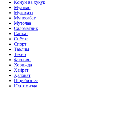
Қонун ва ҳуқуқ
Муаммо
Мулоҳаза
Муносабат
Мутолаа
Саломатлик
Санъат
Сиёсат
Спорт
Таълим
Техно
Фаолият
Хорижда
Ҳайрат
Ҳалокат
Шоу-бизнес
Юртимизда