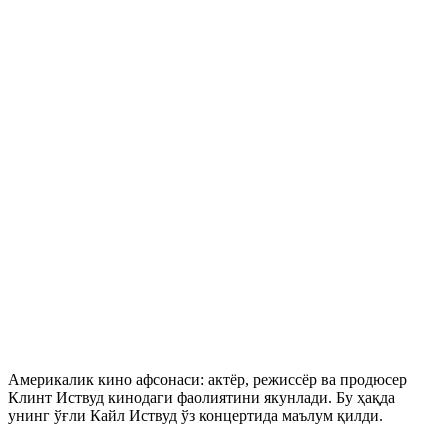
Америкалик кино афсонаси: актёр, режиссёр ва продюсер
Клинт Иствуд кинодаги фаолиятини якунлади. Бу ҳақда
унинг ўғли Кайл Иствуд ўз концертида маълум қилди.