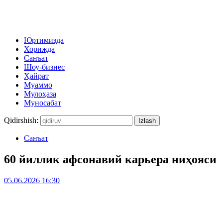
Юртимизда
Хорижда
Санъат
Шоу-бизнес
Ҳайрат
Муаммо
Мулоҳаза
Муносабат
Qidirshish:
Санъат
60 йиллик афсонавий карьера ниҳояси
05.06.2026 16:30