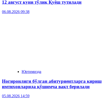
12 август куни тўлиқ Қуёш тутилади
06.08.2026 09:38
Юртимизда
Ногиронлиги бўлган абитуриентларга кириш
имтиҳонларида қўшимча вақт берилади
05.08.2026 14:59