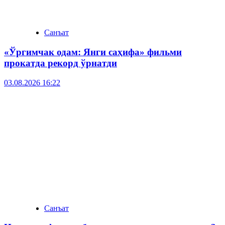
Санъат
«Ўргимчак одам: Янги саҳифа» фильми
прокатда рекорд ўрнатди
03.08.2026 16:22
Санъат