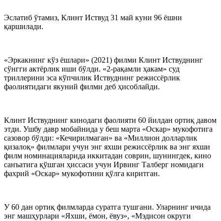
Эслатиб ўтамиз, Клинт Иствуд 31 май куни 96 ёшни
қаршилади.
«Эркакнинг кўз ёшлари» (2021) филми Клинт Иствуднинг
сўнгги актёрлик иши бўлди. «2-рақамли ҳакам» суд
триллерини эса кўпчилик Иствуднинг режиссёрлик
фаолиятидаги якуний филми деб ҳисоблайди.
Клинт Иствуднинг кинодаги фаолияти 60 йилдан ортиқ давом
этди. Ушбу давр мобайнида у беш марта «Оскар» мукофотига
сазовор бўлди: «Кечирилмаган» ва «Миллион долларлик
қизалоқ» филмлари учун энг яхши режиссёрлик ва энг яхши
филм номинацияларида иккитадан соврин, шунингдек, кино
санъатига қўшган ҳиссаси учун Ирвинг Талберг номидаги
фахрий «Оскар» мукофотини қўлга киритган.
У 60 дан ортиқ филмларда суратга тушгани. Уларнинг ичида
энг машҳурлари «Яхши, ёмон, ёвуз», «Мэдисон округи