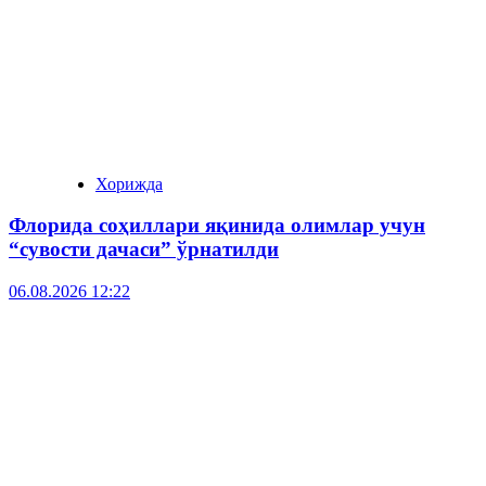
Хорижда
Флорида соҳиллари яқинида олимлар учун
“сувости дачаси” ўрнатилди
06.08.2026 12:22