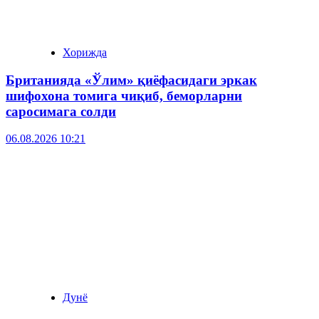
Хорижда
Британияда «Ўлим» қиёфасидаги эркак
шифохона томига чиқиб, беморларни
саросимага солди
06.08.2026 10:21
Дунё