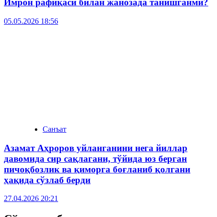
Имрон рафиқаси билан жанозада танишганми?
05.05.2026 18:56
Санъат
Азамат Аҳроров уйланганини нега йиллар
давомида сир сақлагани, тўйида юз берган
пичоқбозлик ва қиморга боғланиб қолгани
ҳақида сўзлаб берди
27.04.2026 20:21