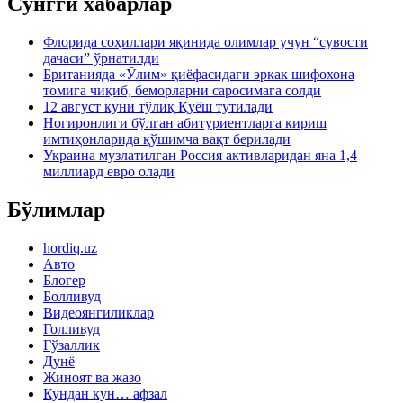
Сўнгги хабарлар
Флорида соҳиллари яқинида олимлар учун “сувости
дачаси” ўрнатилди
Британияда «Ўлим» қиёфасидаги эркак шифохона
томига чиқиб, беморларни саросимага солди
12 август куни тўлиқ Қуёш тутилади
Ногиронлиги бўлган абитуриентларга кириш
имтиҳонларида қўшимча вақт берилади
Украина музлатилган Россия активларидан яна 1,4
миллиард евро олади
Бўлимлар
hordiq.uz
Авто
Блогер
Болливуд
Видеоянгиликлар
Голливуд
Гўзаллик
Дунё
Жиноят ва жазо
Кундан кун… афзал