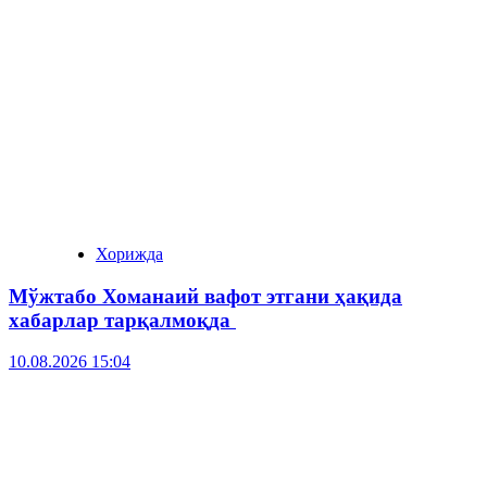
Хорижда
Мўжтабо Хоманаий вафот этгани ҳақида
хабарлар тарқалмоқда
10.08.2026 15:04