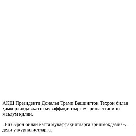
АҚШ Президенти Дональд Трамп Вашингтон Теҳрон билан
ҳамкорликда «катта муваффақиятларга» эришаётганини
маълум қилди.
«Биз Эрон билан катта муваффақиятларга эришмоқдамиз», —
деди у журналистларга.