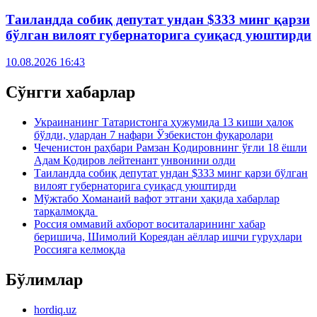
Таиландда собиқ депутат ундан $333 минг қарзи
бўлган вилоят губернаторига суиқасд уюштирди
10.08.2026 16:43
Сўнгги хабарлар
Украинанинг Татаристонга ҳужумида 13 киши ҳалок
бўлди, улардан 7 нафари Ўзбекистон фуқаролари
Чеченистон раҳбари Рамзан Қодировнинг ўғли 18 ёшли
Адам Қодиров лейтенант унвонини олди
Таиландда собиқ депутат ундан $333 минг қарзи бўлган
вилоят губернаторига суиқасд уюштирди
Мўжтабо Хоманаий вафот этгани ҳақида хабарлар
тарқалмоқда
Россия оммавий ахборот воситаларининг хабар
беришича, Шимолий Кореядан аёллар ишчи гуруҳлари
Россияга келмоқда
Бўлимлар
hordiq.uz