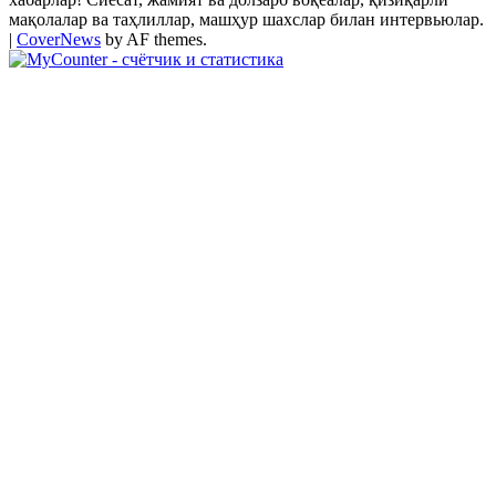
мақолалар ва таҳлиллар, машҳур шахслар билан интервьюлар.
|
CoverNews
by AF themes.