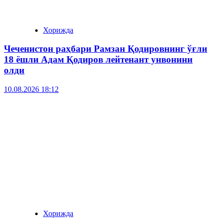
Хорижда
Чеченистон раҳбари Рамзан Қодировнинг ўғли
18 ёшли Адам Қодиров лейтенант унвонини
олди
10.08.2026 18:12
Хорижда