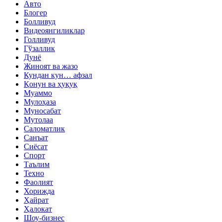
Авто
Блогер
Болливуд
Видеоянгиликлар
Голливуд
Гўзаллик
Дунё
Жиноят ва жазо
Кундан кун… афзал
Қонун ва ҳуқуқ
Муаммо
Мулоҳаза
Муносабат
Мутолаа
Саломатлик
Санъат
Сиёсат
Спорт
Таълим
Техно
Фаолият
Хорижда
Ҳайрат
Ҳалокат
Шоу-бизнес