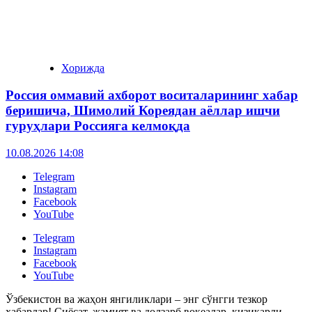
Хорижда
Россия оммавий ахборот воситаларининг хабар
беришича, Шимолий Кореядан аёллар ишчи
гуруҳлари Россияга келмоқда
10.08.2026 14:08
Telegram
Instagram
Facebook
YouTube
Telegram
Instagram
Facebook
YouTube
Ўзбекистон ва жаҳон янгиликлари – энг сўнгги тезкор
хабарлар! Сиёсат, жамият ва долзарб воқеалар, қизиқарли