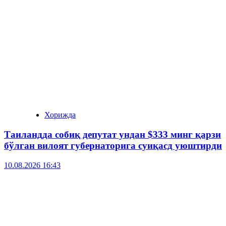
Хорижда
Таиландда собиқ депутат ундан $333 минг қарзи
бўлган вилоят губернаторига суиқасд уюштирди
10.08.2026 16:43