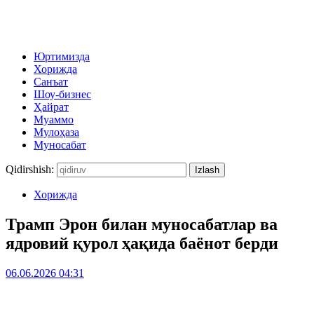
Юртимизда
Хорижда
Санъат
Шоу-бизнес
Ҳайрат
Муаммо
Мулоҳаза
Муносабат
Qidirshish:
Хорижда
Трамп Эрон билан муносабатлар ва
ядровий қурол ҳақида баёнот берди
06.06.2026 04:31