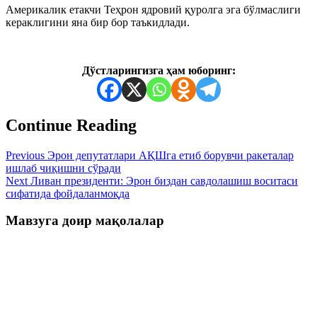
Америкалик етакчи Теҳрон ядровий қуролга эга бўлмаслиги
кераклигини яна бир бор таъкидлади.
Дўстларингизга ҳам юборинг:
Continue Reading
Previous
Эрон депутатлари АҚШга етиб борувчи ракеталар
ишлаб чиқишни сўради
Next
Ливан президенти: Эрон биздан савдолашиш воситаси
сифатида фойдаланмоқда
Мавзуга доир мақолалар