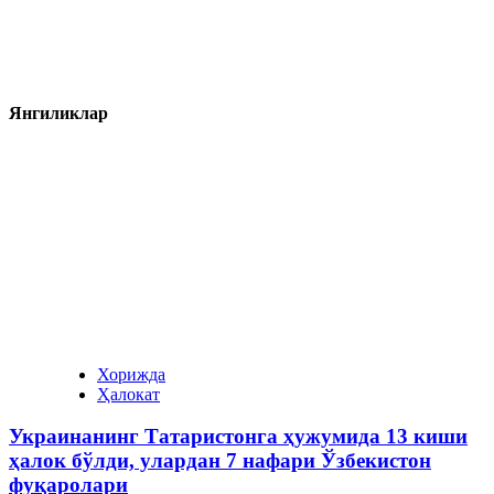
Янгиликлар
Хорижда
Ҳалокат
Украинанинг Татаристонга ҳужумида 13 киши
ҳалок бўлди, улардан 7 нафари Ўзбекистон
фуқаролари