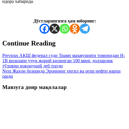
идора хабарида.
Дўстларингизга ҳам юборинг:
Continue Reading
Previous
АҚШ федерал суди Трамп маъмурияти томонидан H-
1B визалари учун жорий қилинган 100 минг долларлик
тўловни ноқонуний деб топди
Next
Жаҳон бозорида Эроннинг енгил ва оғир нефти нархи
ошди
Мавзуга доир мақолалар