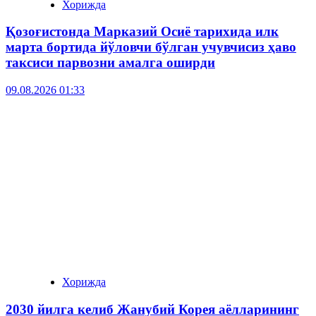
Хорижда
Қозоғистонда Марказий Осиё тарихида илк
марта бортида йўловчи бўлган учувчисиз ҳаво
таксиси парвозни амалга оширди
09.08.2026 01:33
Хорижда
2030 йилга келиб Жанубий Корея аёлларининг