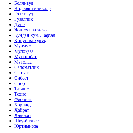
Болливуд
Видеоянгиликлар
Голливуд
Гўзаллик
Дунё
Жиноят ва жазо
Кундан кун… афзал
Қонун ва ҳуқуқ
Муаммо
Мулоҳаза
Муносабат
Мутолаа
Саломатлик
Санъат
Сиёсат
Спорт
Таълим
Техно
Фаолият
Хорижда
Ҳайрат
Ҳалокат
Шоу-бизнес
Юртимизда