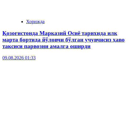
Хорижда
Қозоғистонда Марказий Осиё тарихида илк
марта бортида йўловчи бўлган учувчисиз ҳаво
таксиси парвозни амалга оширди
09.08.2026 01:33