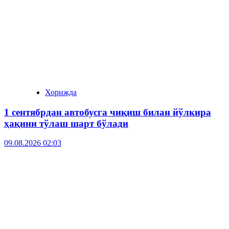
Хорижда
1 сентябрдан автобусга чиқиш билан йўлкира
ҳақини тўлаш шарт бўлади
09.08.2026 02:03