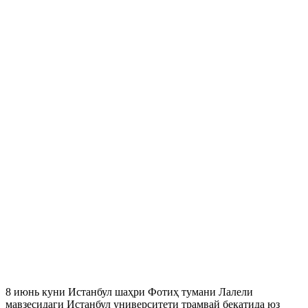
8 июнь куни Истанбул шаҳри Фотиҳ тумани Лалели
мавзесидаги Истанбул университети трамвай бекатида юз