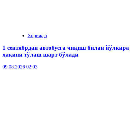
Хорижда
1 сентябрдан автобусга чиқиш билан йўлкира
ҳақини тўлаш шарт бўлади
09.08.2026 02:03