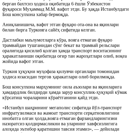
берган бахтсиз ҳодиса оқибатида 6 ёшли Ўзбекистон
фуқароси Муҳаммад М.М. вафот этди. Бу ҳақда Истанбулдаги
Бош консулхона хабар бермоқда.
Аниқланишича, вафот этган фуқаро ота-она ва яқинлари
билан бирга Туркияга сайёҳ сифатида келган.
Дастлабки маълумотларга кўра, вояга етмаган фуқаро
трамвайдан тушганидан сўнг бекат ва трамвай рельслари
оралиғида қисилиб қолган ҳамда транспорт воситасининг
ҳаракатланиши оқибатида оғир тан жароҳатлари олиб, воқеа
жойида вафот этган.
Туркия ҳуқуқни муҳофаза қилувчи органлари томонидан
ҳодиса юзасидан тергов ҳаракатлари олиб борилмоқда.
Бош консулхона марҳумнинг оила аъзолари ва яқинларига
ҳамдардлик билдирди ҳамда зарур консуллик-ҳуқуқий кўмак
кўрсатиш чораларини кўраётганини қайд этди.
«Истанбул шаҳрининг мегаполис сифатида йўл-транспорт
инфратузилмаси ва жамоат транспорти серқатновлигини
инобатга олган ҳолда,вояга етмаган фарзандларингизни
назоратсиз қолдирмасликни ва уларнинг хавфсизлигига
алоҳида эътибор қаратишни тавсия этамиз», — дейилади