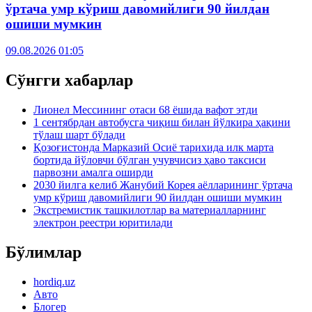
ўртача умр кўриш давомийлиги 90 йилдан
ошиши мумкин
09.08.2026 01:05
Сўнгги хабарлар
Лионел Мессининг отаси 68 ёшида вафот этди
1 сентябрдан автобусга чиқиш билан йўлкира ҳақини
тўлаш шарт бўлади
Қозоғистонда Марказий Осиё тарихида илк марта
бортида йўловчи бўлган учувчисиз ҳаво таксиси
парвозни амалга оширди
2030 йилга келиб Жанубий Корея аёлларининг ўртача
умр кўриш давомийлиги 90 йилдан ошиши мумкин
Экстремистик ташкилотлар ва материалларнинг
электрон реестри юритилади
Бўлимлар
hordiq.uz
Авто
Блогер