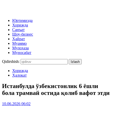
Юртимизда
Хорижда
Санъат
Шоу-бизнес
Ҳайрат
Муаммо
Мулоҳаза
Муносабат
Qidirshish:
Хорижда
Ҳалокат
Истанбулда ўзбекистонлик 6 ёшли
бола трамвай остида қолиб вафот этди
10.06.2026 06:02