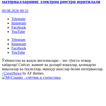
материалларнинг электрон реестри юритилади
09.08.2026 00:32
Telegram
Instagram
Facebook
YouTube
Telegram
Instagram
Facebook
YouTube
Ўзбекистон ва жаҳон янгиликлари – энг сўнгги тезкор
хабарлар! Сиёсат, жамият ва долзарб воқеалар, қизиқарли
мақолалар ва таҳлиллар, машҳур шахслар билан интервьюлар.
|
CoverNews
by AF themes.