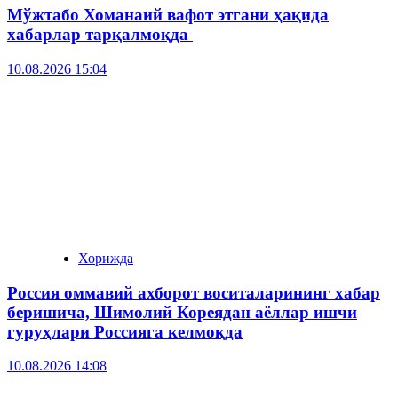
Мўжтабо Хоманаий вафот этгани ҳақида
хабарлар тарқалмоқда
10.08.2026 15:04
Хорижда
Россия оммавий ахборот воситаларининг хабар
беришича, Шимолий Кореядан аёллар ишчи
гуруҳлари Россияга келмоқда
10.08.2026 14:08