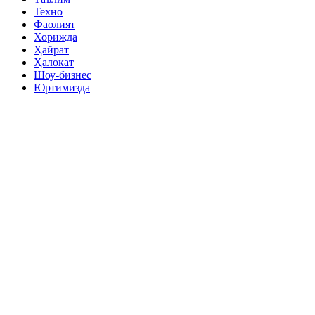
Техно
Фаолият
Хорижда
Ҳайрат
Ҳалокат
Шоу-бизнес
Юртимизда