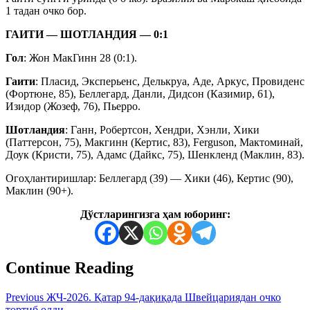
1 тадан очко бор.
ГАИТИ — ШОТЛАНДИЯ — 0:1
Гол
: Жон МакГинн 28 (0:1).
Гаити
: Пласид, Эксперьенс, Делькруа, Аде, Аркус, Провиденс
(Фортюне, 85), Беллегард, Данли, Дидсон (Казимир, 61),
Изидор (Жозеф, 76), Пьерро.
Шотландия
: Ганн, Робертсон, Хендри, Хэнли, Хики
(Паттерсон, 75), Макгинн (Кертис, 83), Ferguson, Мактоминай,
Доук (Кристи, 75), Адамс (Дайкс, 75), Шенкленд (Маклин, 83).
Огоҳлантиришлар: Беллегард (39) — Хики (46), Кертис (90),
Маклин (90+).
Дўстларингизга ҳам юборинг:
Continue Reading
Previous
ЖЧ-2026. Қатар 94-дақиқада Швейцариядан очко
тортиб олди