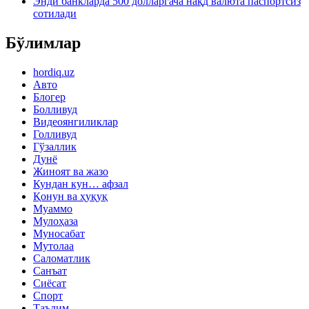
Энди банкларда 500 долларгача нақд валюта паспортсиз
сотилади
Бўлимлар
hordiq.uz
Авто
Блогер
Болливуд
Видеоянгиликлар
Голливуд
Гўзаллик
Дунё
Жиноят ва жазо
Кундан кун… афзал
Қонун ва ҳуқуқ
Муаммо
Мулоҳаза
Муносабат
Мутолаа
Саломатлик
Санъат
Сиёсат
Спорт
Таълим