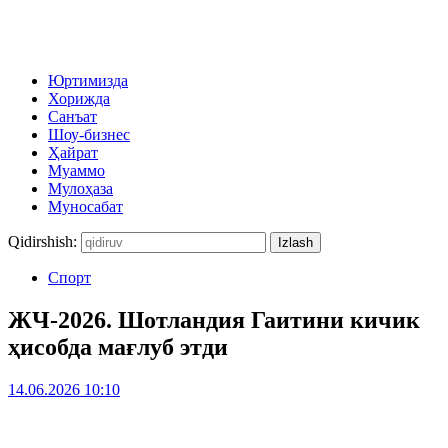
Юртимизда
Хорижда
Санъат
Шоу-бизнес
Ҳайрат
Муаммо
Мулоҳаза
Муносабат
Qidirshish:
Спорт
ЖЧ-2026. Шотландия Гаитини кичик
ҳисобда мағлуб этди
14.06.2026 10:10