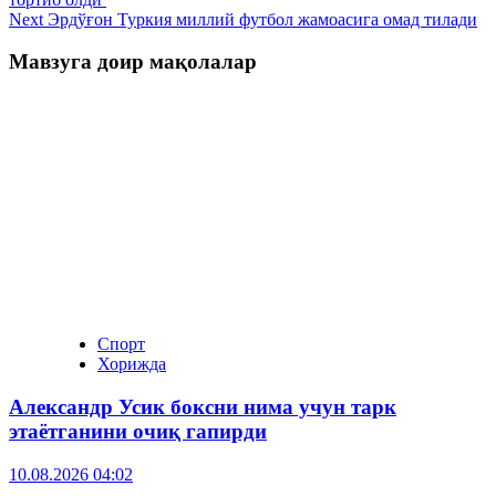
Next
Эрдўғон Туркия миллий футбол жамоасига омад тилади
Мавзуга доир мақолалар
Спорт
Хорижда
Александр Усик боксни нима учун тарк
этаётганини очиқ гапирди
10.08.2026 04:02