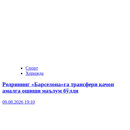
Спорт
Хорижда
Родрининг «Барселона»га трансфери қачон
амалга ошиши маълум бўлди
09.08.2026 19:10