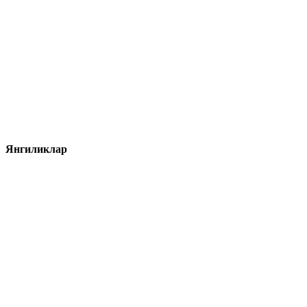
Янгиликлар