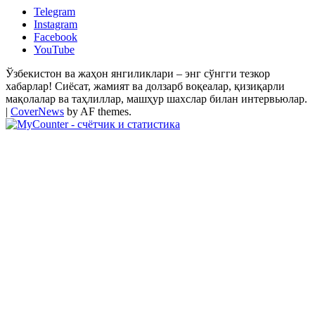
Telegram
Instagram
Facebook
YouTube
Ўзбекистон ва жаҳон янгиликлари – энг сўнгги тезкор
хабарлар! Сиёсат, жамият ва долзарб воқеалар, қизиқарли
мақолалар ва таҳлиллар, машҳур шахслар билан интервьюлар.
|
CoverNews
by AF themes.