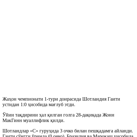
Жаҳон чемпионати 1-тури доирасида Шотландия Гаити
устидан 1:0 ҳисобида мағлуб этди.
Ўйин тақдирини ҳал қилган голга 28-дақиқада Жонн
МакГинн муаллифлик қилди.
Шотландлар «C» гуруҳида 3 очко билан пешқадамга айланди.
Гаити сўнгги ўринда (0 очко). Бразилия ва Марокаш ҳисобида