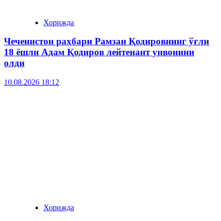
Хорижда
Чеченистон раҳбари Рамзан Қодировнинг ўғли
18 ёшли Адам Қодиров лейтенант унвонини
олди
10.08.2026 18:12
Хорижда