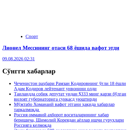
Спорт
Лионел Мессининг отаси 68 ёшида вафот этди
09.08.2026 02:31
Сўнгги хабарлар
Чеченистон раҳбари Рамзан Қодировнинг ўғли 18 ёшли
Адам Қодиров лейтенант унвонини олди
Таиландда собиқ депутат ундан $333 минг қарзи бўлган
вилоят губернаторига суиқасд уюштирди
Мўжтабо Хоманаий вафот этгани ҳақида хабарлар
тарқалмоқда
Россия оммавий ахборот воситаларининг хабар
беришича, Шимолий Кореядан аёллар ишчи гуруҳлари
Россияга келмоқда