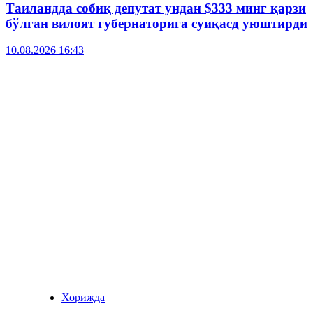
Таиландда собиқ депутат ундан $333 минг қарзи
бўлган вилоят губернаторига суиқасд уюштирди
10.08.2026 16:43
Хорижда