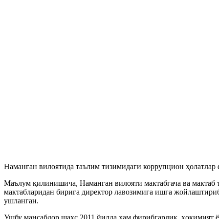
Наманган вилоятида таълим тизимидаги коррупцион ҳолатлар ф
Маълум қилинишича, Наманган вилояти мактабгача ва мактаб
мактабларидан бирига директор лавозимига ишга жойлаштириб қ
ушланган.
Ушбу мансабдор шахс 2011 йилда ҳам фирибгарлик, ҳокимият ё