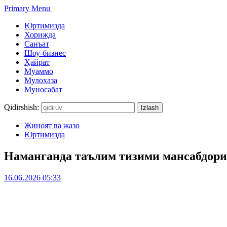
Primary Menu
Юртимизда
Хорижда
Санъат
Шоу-бизнес
Ҳайрат
Муаммо
Мулоҳаза
Муносабат
Qidirshish:
Жиноят ва жазо
Юртимизда
Наманганда таълим тизими мансабдори 
16.06.2026 05:33