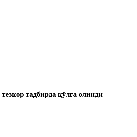
тезкор тадбирда қўлга олинди