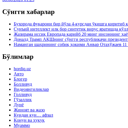
Сўнгги хабарлар
Бухорода фуқарони бир йўла 4-курсдан ўқишга киритиб 
Сунъий интеллект илк бор синтетик вирус яратишда қўл
Жазирама иссиқ Европада қарийб 20 минг инсоннинг ҳаё
Доналд Трамп АҚШнинг сўнгги республикачи президен
Наманган шаҳрининг собиқ ҳокими Анвар Отахўжаев 11 
Бўлимлар
hordiq.uz
Авто
Блогер
Болливуд
Видеоянгиликлар
Голливуд
Гўзаллик
Дунё
Жиноят ва жазо
Кундан кун… афзал
Қонун ва ҳуқуқ
Муаммо