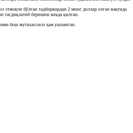
ил этмоқчи бўлган тадбиркордан 2 минг доллар олган вақтида
ни тасдиқлатиб беришни ваъда қилган.
ўлими бош мутахассиси ҳам ушланган.