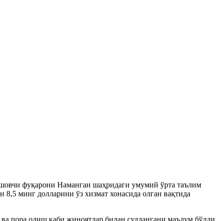
яшовчи фуқарони Наманган шаҳридаги умумий ўрта таълим
 8,5 минг долларини ўз хизмат хонасида олган вақтида
 ва пора олиш каби жиноятлар билан судлангани маълум бўлди.