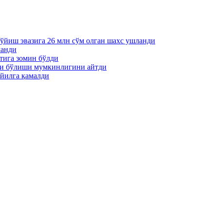
қўйиш эвазига 26 млн сўм олган шахс ушланди
ланди
тига зомин бўлди
ти бўлиши мумкинлигини айтди
йилга қамалди