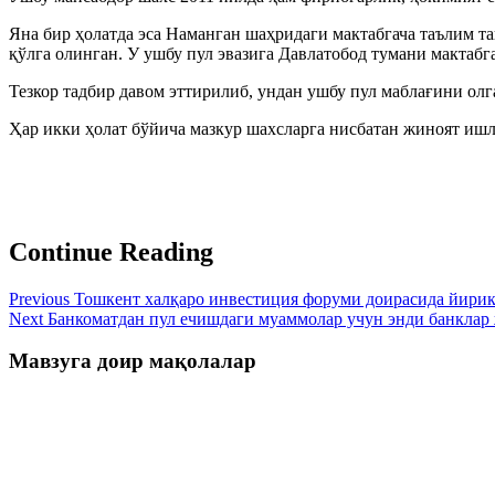
Яна бир ҳолатда эса Наманган шаҳридаги мактабгача таълим т
қўлга олинган. У ушбу пул эвазига Давлатобод тумани мактаб
Тезкор тадбир давом эттирилиб, ундан ушбу пул маблағини ол
Ҳар икки ҳолат бўйича мазкур шахсларга нисбатан жиноят ишл
Continue Reading
Previous
Тошкент халқаро инвестиция форуми доирасида йирик
Next
Банкоматдан пул ечишдаги муаммолар учун энди банклар
Мавзуга доир мақолалар