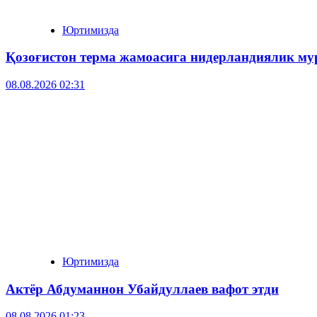
Юртимизда
Қозоғистон терма жамоасига нидерландиялик му
08.08.2026 02:31
Юртимизда
Актёр Абду­маннон Убайдуллаев вафот этди
08.08.2026 01:23