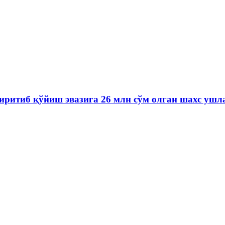
иритиб қўйиш эвазига 26 млн сўм олган шахс ушл