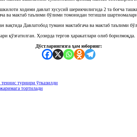
ашкилоти ходими давлат хусусий шерикчилигида 2 та боғча ташк
гача ва мактаб таълими бўлими томонидан тегишли шартномалар
ган вақтида Давлатобод тумани мактабгача ва мактаб таълими б
ари қўзғатилган. Ҳозирда тергов ҳаракатлари олиб борилмоқда.
Дўстларингизга ҳам юборинг:
 теннис турнири ўтказилди
 жаримага тортилади