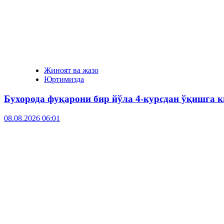
Жиноят ва жазо
Юртимизда
Бухорода фуқарони бир йўла 4-курсдан ўқишга к
08.08.2026 06:01