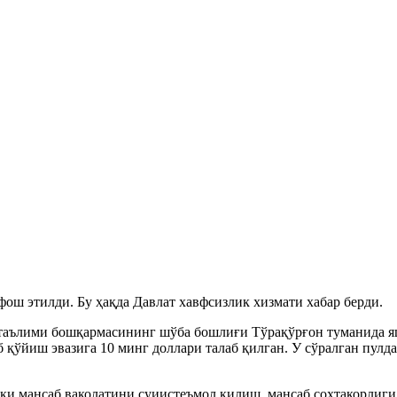
ош этилди. Бу ҳақда Давлат хавфсизлик хизмати хабар берди.
 таълими бошқармасининг шўба бошлиғи Тўрақўрғон туманида 
ўйиш эвазига 10 минг доллари талаб қилган. У сўралган пулдан
ки мансаб ваколатини суиистеъмол қилиш, мансаб сохтакорлиги