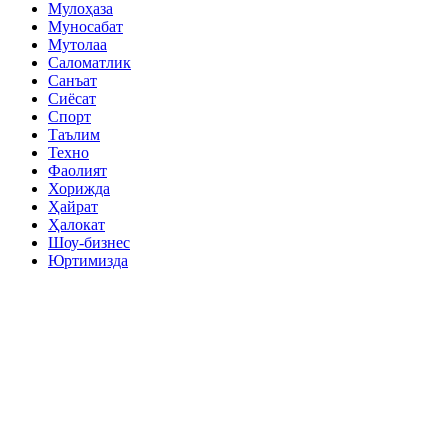
Мулоҳаза
Муносабат
Мутолаа
Саломатлик
Санъат
Сиёсат
Спорт
Таълим
Техно
Фаолият
Хорижда
Ҳайрат
Ҳалокат
Шоу-бизнес
Юртимизда