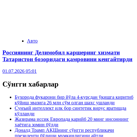
Авто
Россиянинг Делимобил каршеринг хизмати
Taтaристон бозоридаги қамровини кенгайтирди
01.07.2026 05:01
Сўнгги хабарлар
Бухорода фуқарони бир йўла 4-курсдан ўқишга киритиб
қўйиш эвазига 26 млн сўм олган шахс ушланди
Сунъий интеллект илк бор синтетик вирус яратишда
қўлланди
Жазирама иссиқ Европада қарийб 20 минг инсоннинг
ҳаётига зомин бўлди
Доналд Трамп АҚШнинг сўнгги республикачи
президенти бўлиши мумкинлигини айтди