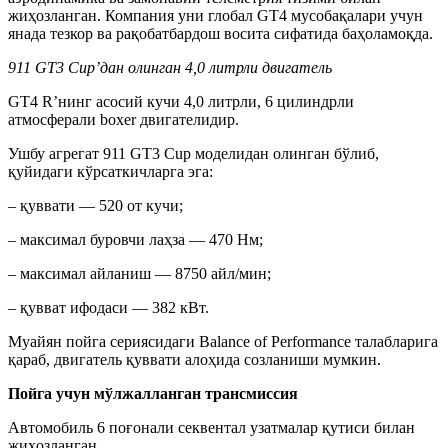
жиҳозланган. Компания уни глобал GT4 мусобақалари учун
янада тезкор ва рақобатбардош восита сифатида баҳоламоқда.
911 GT3 Cup’дан олинган 4,0 литрли двигатель
GT4 R’нинг асосий кучи 4,0 литрли, 6 цилиндрли
атмосферали boxer двигателидир.
Ушбу агрегат 911 GT3 Cup моделидан олинган бўлиб,
қуйидаги кўрсаткичларга эга:
– қуввати — 520 от кучи;
– максимал буровчи лаҳза — 470 Нм;
– максимал айланиш — 8750 айл/мин;
– қувват ифодаси — 382 кВт.
Муайян пойга сериясидаги Balance of Performance талабларига
қараб, двигатель қуввати алоҳида созланиши мумкин.
Пойга учун мўлжалланган трансмиссия
Автомобиль 6 поғонали секвентал узатмалар қутиси билан
жиҳозланган.