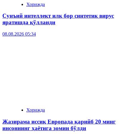
Хорижда
Сунъий интеллект илк бор синтетик вирус
яратишда қўлланди
08.08.2026 05:34
Хорижда
Жазирама иссиқ Европада қарийб 20 минг
инсоннинг ҳаётига зомин бўлди