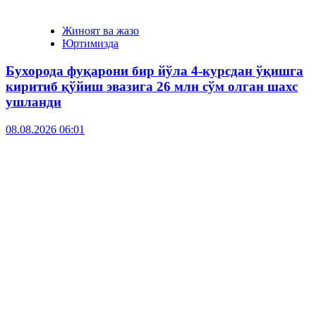
Жиноят ва жазо
Юртимизда
Бухорода фуқарони бир йўла 4-курсдан ўқишга
киритиб қўйиш эвазига 26 млн сўм олган шахс
ушланди
08.08.2026 06:01