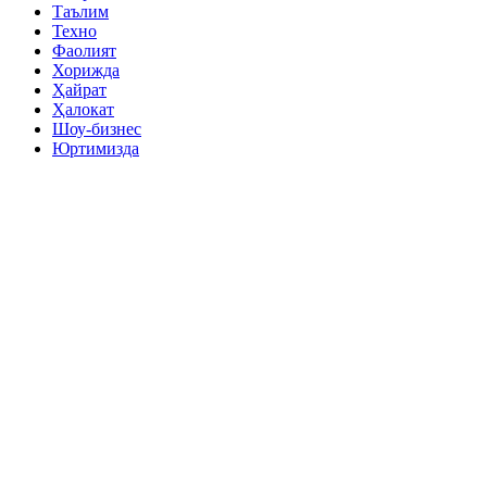
Таълим
Техно
Фаолият
Хорижда
Ҳайрат
Ҳалокат
Шоу-бизнес
Юртимизда