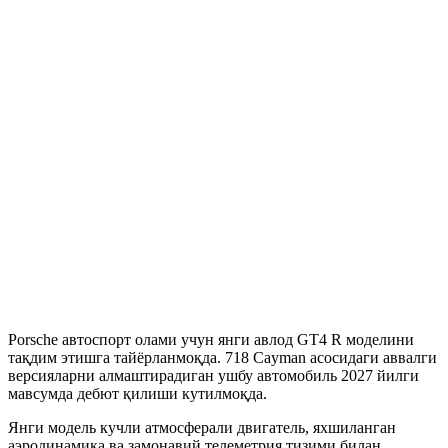
Porsche автоспорт олами учун янги авлод GT4 R моделини
тақдим этишга тайёрланмоқда. 718 Cayman асосидаги аввалги
версияларни алмаштирадиган ушбу автомобиль 2027 йилги
мавсумда дебют қилиши кутилмоқда.
Янги модель кучли атмосферали двигатель, яхшиланган
аэродинамика ва замонавий телеметрия тизими билан