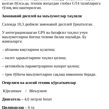
қолган бўлса-да, техник жиҳатдан глобал GT4 талабларига
тўлиқ мослаштирилган.
Замонавий дисплей ва маълумотлар таҳлили
Салонда 10,3 дюймли замонавий дисплей ўрнатилган.
У интеграциялашган GPS ва батафсил таҳлил учун
маълумотларни йиғиш тизими билан ишлайди. Бу
жамоаларга:
– айланма вақтларини кузатиш;
– пилот ҳаракатларини таҳлил қилиш;
– автомобиль параметрларини назорат қилиш;
– трек бўйича маълумотларни сақлаш имконини беради.
Оғирлиги ва асосий техник кўрсаткичлар
Кўрсаткич / Маълумот
Двигатель –
4,0 литрли boxer
Цилиндрлар
– 6 та