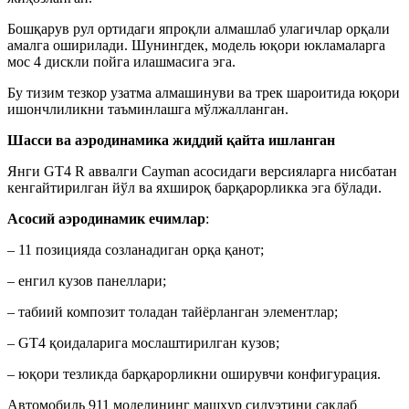
Бошқарув рул ортидаги япроқли алмашлаб улагичлар орқали
амалга оширилади. Шунингдек, модель юқори юкламаларга
мос 4 дискли пойга илашмасига эга.
Бу тизим тезкор узатма алмашинуви ва трек шароитида юқори
ишончлиликни таъминлашга мўлжалланган.
Шасси ва аэродинамика жиддий қайта ишланган
Янги GT4 R аввалги Cayman асосидаги версияларга нисбатан
кенгайтирилган йўл ва яхшироқ барқарорликка эга бўлади.
Асосий аэродинамик ечимлар
:
– 11 позицияда созланадиган орқа қанот;
– енгил кузов панеллари;
– табиий композит толадан тайёрланган элементлар;
– GT4 қоидаларига мослаштирилган кузов;
– юқори тезликда барқарорликни оширувчи конфигурация.
Автомобиль 911 моделининг машҳур силуэтини сақлаб