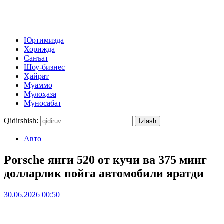
Юртимизда
Хорижда
Санъат
Шоу-бизнес
Ҳайрат
Муаммо
Мулоҳаза
Муносабат
Qidirshish:
Авто
Porsche янги 520 от кучи ва 375 минг
долларлик пойга автомобили яратди
30.06.2026 00:50