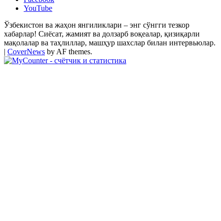
YouTube
Ўзбекистон ва жаҳон янгиликлари – энг сўнгги тезкор
хабарлар! Сиёсат, жамият ва долзарб воқеалар, қизиқарли
мақолалар ва таҳлиллар, машҳур шахслар билан интервьюлар.
|
CoverNews
by AF themes.