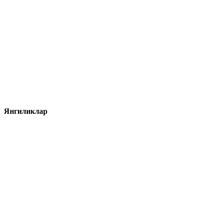
Янгиликлар