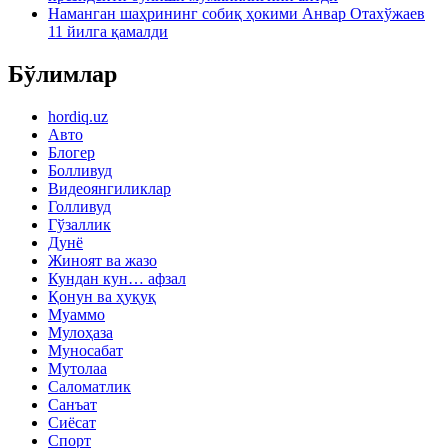
Наманган шаҳрининг собиқ ҳокими Анвар Отахўжаев
11 йилга қамалди
Бўлимлар
hordiq.uz
Авто
Блогер
Болливуд
Видеоянгиликлар
Голливуд
Гўзаллик
Дунё
Жиноят ва жазо
Кундан кун… афзал
Қонун ва ҳуқуқ
Муаммо
Мулоҳаза
Муносабат
Мутолаа
Саломатлик
Санъат
Сиёсат
Спорт