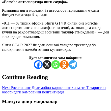
«Porsche автоспортида янги саҳифа»
Компания янги моделни ўз автоспорт тарихидаги муҳим
босқич сифатида баҳолади.
«911 — бу тирик афсона. Янги GT4 R билан биз Porsche
автоспортининг янги саҳифасини очиб, жамоаларга янада
кучли ва рақобатбардош воситани таклиф этмоқдамиз», — дея
таъкидлади компания.
Янги GT4 R 2027 йилдан бошлаб халқаро трекларда ўз
салоҳиятини намоён этиши кутилмоқда.
Дўстларингизга ҳам юборинг:
Continue Reading
Next
Россиянинг Делимобил каршеринг хизмати Taтaристон
бозоридаги қамровини кенгайтирди
Мавзуга доир мақолалар