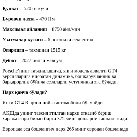
Қувват
– 520 от кучи
Буровчи лаҳза
– 470 Нм
Максимал айланиш –
8750 айл/мин
Узатмалар қутиси –
6 поғонали секвентал
Оғирлиги –
тахминан 1515 кг
Дебют
– 2027 йилги мавсум
Porsche’нинг таъкидлашича, янги модель аввалги GT4
версияларига нисбатан динамика, бошқарувчанлик ва
барқарорлик бўйича сезиларли устунликка эга бўлади.
Нарх қанча бўлади?
Янги GT4 R арзон пойга автомобили бўлмайди.
АҚШда унинг тавсия этилган нархи етказиб бериш
харажатлари билан бирга 375 минг долларни ташкил этади.
Европада эса бошланғич нарх 265 минг евродан бошланади.