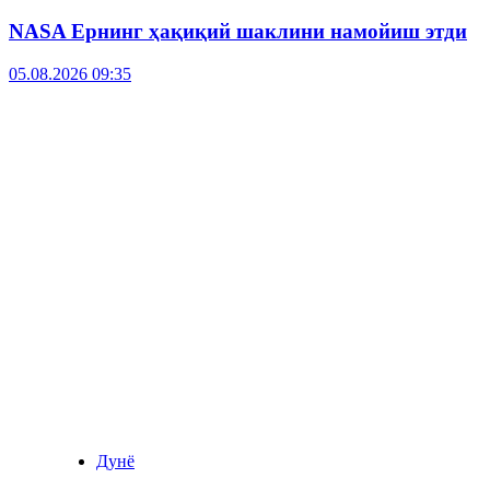
NASA Ернинг ҳақиқий шаклини намойиш этди
05.08.2026 09:35
Дунё