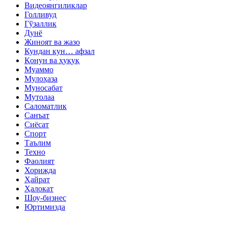
Видеоянгиликлар
Голливуд
Гўзаллик
Дунё
Жиноят ва жазо
Кундан кун… афзал
Қонун ва ҳуқуқ
Муаммо
Мулоҳаза
Муносабат
Мутолаа
Саломатлик
Санъат
Сиёсат
Спорт
Таълим
Техно
Фаолият
Хорижда
Ҳайрат
Ҳалокат
Шоу-бизнес
Юртимизда