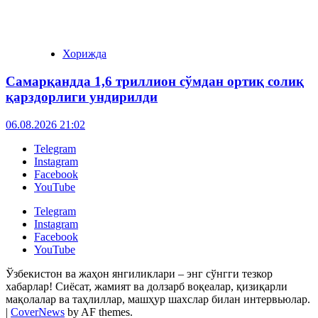
Хорижда
Самарқандда 1,6 триллион сўмдан ортиқ солиқ
қарздорлиги ундирилди
06.08.2026 21:02
Telegram
Instagram
Facebook
YouTube
Telegram
Instagram
Facebook
YouTube
Ўзбекистон ва жаҳон янгиликлари – энг сўнгги тезкор
хабарлар! Сиёсат, жамият ва долзарб воқеалар, қизиқарли
мақолалар ва таҳлиллар, машҳур шахслар билан интервьюлар.
|
CoverNews
by AF themes.