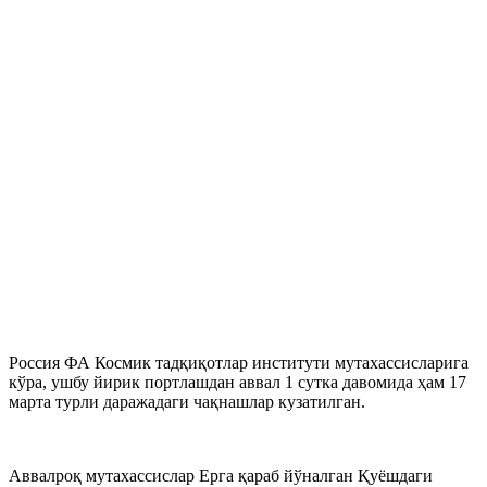
Россия ФА Космик тадқиқотлар институти мутахассисларига
кўра, ушбу йирик портлашдан аввал 1 сутка давомида ҳам 17
марта турли даражадаги чақнашлар кузатилган.
Аввалроқ мутахассислар Ерга қараб йўналган Қуёшдаги