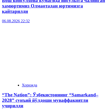
Бош консулхона кўмагида инсультга чалинган
ҳамюртимиз Олмаотадан юртимизга
қайтарилди
06.08.2026 22:32
Хорижда
“The Nation”: Ўзбекистоннинг “Samarkand–
2028” сунъий йўлдоши муваффақиятли
учирилди