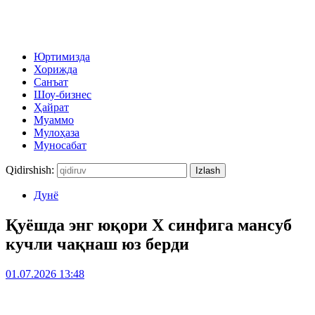
Юртимизда
Хорижда
Санъат
Шоу-бизнес
Ҳайрат
Муаммо
Мулоҳаза
Муносабат
Qidirshish:
Дунё
Қуёшда энг юқори Х синфига мансуб
кучли чақнаш юз берди
01.07.2026 13:48