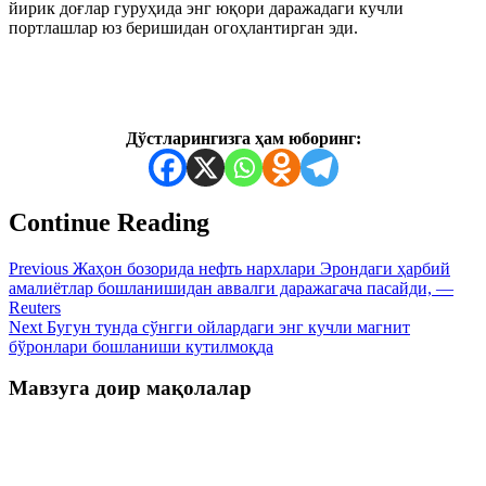
йирик доғлар гуруҳида энг юқори даражадаги кучли
портлашлар юз беришидан огоҳлантирган эди.
Дўстларингизга ҳам юборинг:
Continue Reading
Previous
Жаҳон бозорида нефть нархлари Эрондаги ҳарбий
амалиётлар бошланишидан аввалги даражагача пасайди, —
Reuters
Next
Бугун тунда сўнгги ойлардаги энг кучли магнит
бўронлари бошланиши кутилмоқда
Мавзуга доир мақолалар