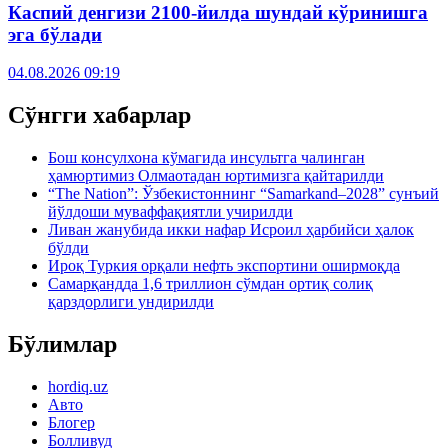
Каспий денгизи 2100-йилда шундай кўринишга
эга бўлади
04.08.2026 09:19
Сўнгги хабарлар
Бош консулхона кўмагида инсультга чалинган
ҳамюртимиз Олмаотадан юртимизга қайтарилди
“The Nation”: Ўзбекистоннинг “Samarkand–2028” сунъий
йўлдоши муваффақиятли учирилди
Ливан жанубида икки нафар Исроил ҳарбийси ҳалок
бўлди
Ироқ Туркия орқали нефть экспортини оширмоқда
Самарқандда 1,6 триллион сўмдан ортиқ солиқ
қарздорлиги ундирилди
Бўлимлар
hordiq.uz
Авто
Блогер
Болливуд