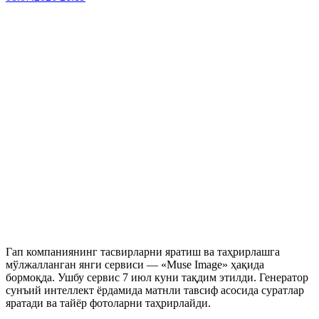
Гап компаниянинг тасвирларни яратиш ва таҳрирлашга
мўлжалланган янги сервиси — «Muse Image» ҳақида
бормоқда. Ушбу сервис 7 июл куни тақдим этилди. Генератор
сунъий интеллект ёрдамида матнли тавсиф асосида суратлар
яратади ва тайёр фотоларни таҳрирлайди.