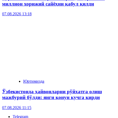
миллион хорижий сайёҳни қабул қилди
07.08.2026 13:18
Юртимизда
Ўзбекистонда ҳайвонларни рўйхатга олиш
мажбурий бўлди: янги қонун кучга кирди
07.08.2026 11:15
Telegram