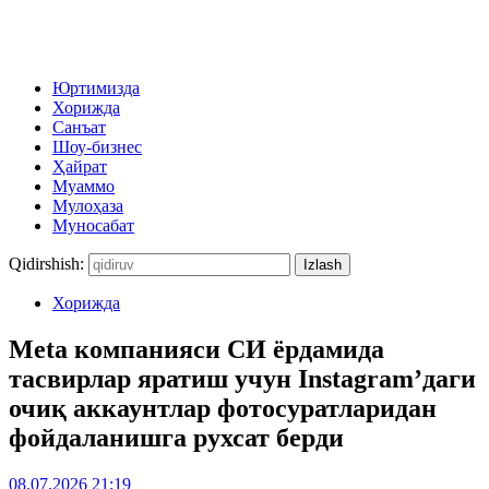
Юртимизда
Хорижда
Санъат
Шоу-бизнес
Ҳайрат
Муаммо
Мулоҳаза
Муносабат
Qidirshish:
Хорижда
Meta компанияси СИ ёрдамида
тасвирлар яратиш учун Instagram’даги
очиқ аккаунтлар фотосуратларидан
фойдаланишга рухсат берди
08.07.2026 21:19