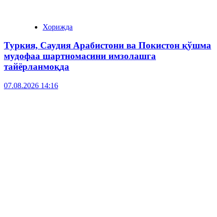
Хорижда
Туркия, Саудия Арабистони ва Покистон қўшма
мудофаа шартномасини имзолашга
тайёрланмоқда
07.08.2026 14:16