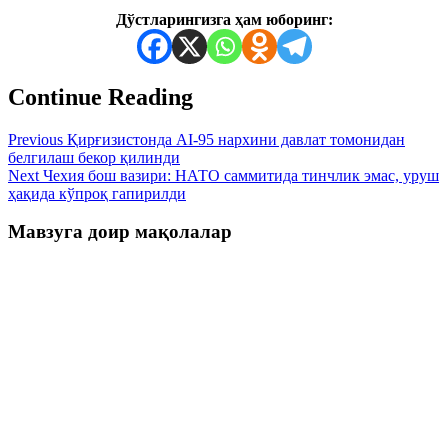
Дўстларингизга ҳам юборинг:
Continue Reading
Previous
Қирғизистонда AI-95 нархини давлат томонидан
белгилаш бекор қилинди
Next
Чехия бош вазири: НАТО саммитида тинчлик эмас, уруш
ҳақида кўпроқ гапирилди
Мавзуга доир мақолалар