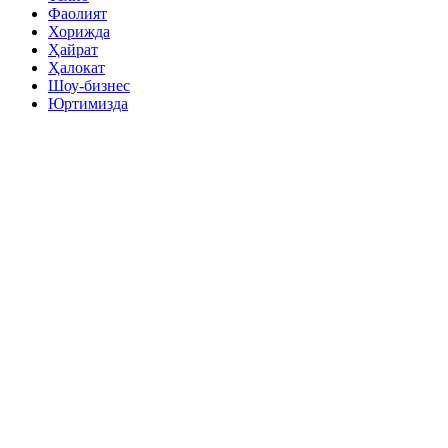
Фаолият
Хорижда
Ҳайрат
Ҳалокат
Шоу-бизнес
Юртимизда