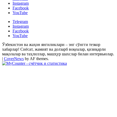
Instagram
Facebook
YouTube
Telegram
Instagram
Facebook
YouTube
Ўзбекистон ва жаҳон янгиликлари – энг сўнгги тезкор
хабарлар! Сиёсат, жамият ва долзарб воқеалар, қизиқарли
мақолалар ва таҳлиллар, машҳур шахслар билан интервьюлар.
|
CoverNews
by AF themes.