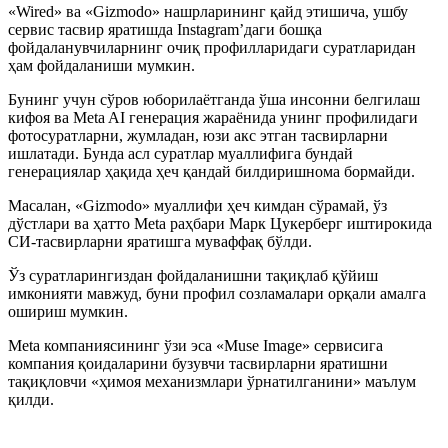
«Wired» ва «Gizmodo» нашрларининг қайд этишича, ушбу
сервис тасвир яратишда Instagram’даги бошқа
фойдаланувчиларнинг очиқ профилларидаги суратларидан
ҳам фойдаланиши мумкин.
Бунинг учун сўров юборилаётганда ўша инсонни белгилаш
кифоя ва Meta AI генерация жараёнида унинг профилидаги
фотосуратларни, жумладан, юзи акс этган тасвирларни
ишлатади. Бунда асл суратлар муаллифига бундай
генерациялар ҳақида ҳеч қандай билдиришнома бормайди.
Масалан, «Gizmodo» муаллифи ҳеч кимдан сўрамай, ўз
дўстлари ва ҳатто Meta раҳбари Марк Цукерберг иштирокида
СИ-тасвирларни яратишга муваффақ бўлди.
Ўз суратларингиздан фойдаланишни тақиқлаб қўйиш
имконияти мавжуд, буни профил созламалари орқали амалга
ошириш мумкин.
Meta компаниясининг ўзи эса «Muse Image» сервисига
компания қоидаларини бузувчи тасвирларни яратишни
тақиқловчи «ҳимоя механизмлари ўрнатилганини» маълум
қилди.