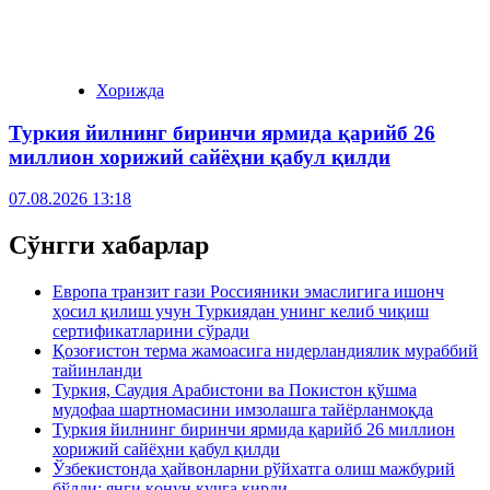
Хорижда
Туркия йилнинг биринчи ярмида қарийб 26
миллион хорижий сайёҳни қабул қилди
07.08.2026 13:18
Сўнгги хабарлар
Европа транзит гази Россияники эмаслигига ишонч
ҳосил қилиш учун Туркиядан унинг келиб чиқиш
сертификатларини сўради
Қозоғистон терма жамоасига нидерландиялик мураббий
тайинланди
Туркия, Саудия Арабистони ва Покистон қўшма
мудофаа шартномасини имзолашга тайёрланмоқда
Туркия йилнинг биринчи ярмида қарийб 26 миллион
хорижий сайёҳни қабул қилди
Ўзбекистонда ҳайвонларни рўйхатга олиш мажбурий
бўлди: янги қонун кучга кирди