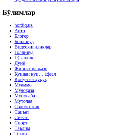
Бўлимлар
hordiq.uz
Авто
Блогер
Болливуд
Видеоянгиликлар
Голливуд
Гўзаллик
Дунё
Жиноят ва жазо
Кундан кун… афзал
Қонун ва ҳуқуқ
Муаммо
Мулоҳаза
Муносабат
Мутолаа
Саломатлик
Санъат
Сиёсат
Спорт
Таълим
Техно