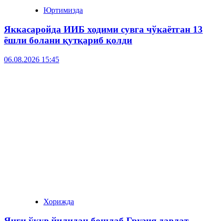
Юртимизда
Яккасаройда ИИБ ходими сувга чўкаётган 13
ёшли болани қутқариб қолди
06.08.2026 15:45
Хорижда
Янги ўқув йилидан бошлаб Грузия давлат