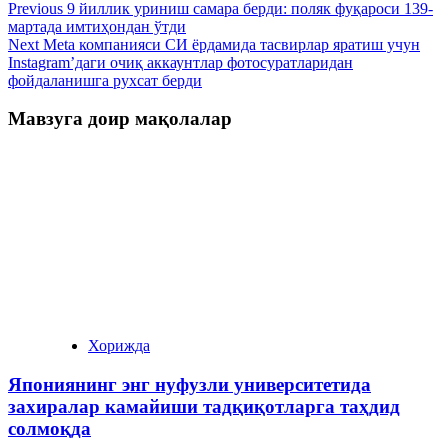
Previous
9 йиллик уриниш самара берди: поляк фуқароси 139-
мартада имтиҳондан ўтди
Next
Meta компанияси СИ ёрдамида тасвирлар яратиш учун
Instagram’даги очиқ аккаунтлар фотосуратларидан
фойдаланишга рухсат берди
Мавзуга доир мақолалар
Хорижда
Япониянинг энг нуфузли университетида
захиралар камайиши тадқиқотларга таҳдид
солмоқда