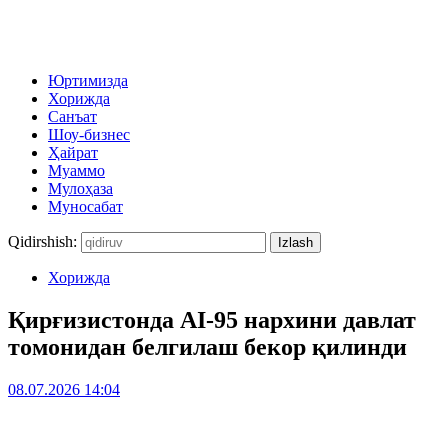
Юртимизда
Хорижда
Санъат
Шоу-бизнес
Ҳайрат
Муаммо
Мулоҳаза
Муносабат
Qidirshish:
Хорижда
Қирғизистонда AI-95 нархини давлат
томонидан белгилаш бекор қилинди
08.07.2026 14:04