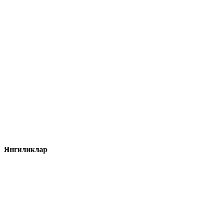
Янгиликлар