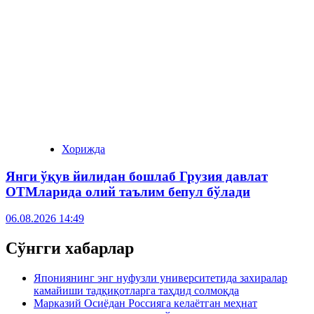
Хорижда
Янги ўқув йилидан бошлаб Грузия давлат
ОТМларида олий таълим бепул бўлади
06.08.2026 14:49
Сўнгги хабарлар
Япониянинг энг нуфузли университетида захиралар
камайиши тадқиқотларга таҳдид солмоқда
Марказий Осиёдан Россияга келаётган меҳнат