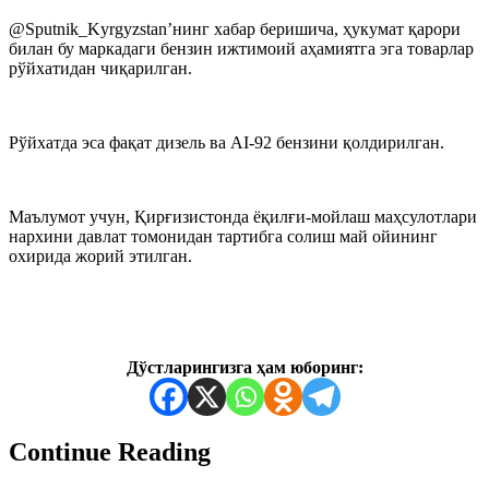
@Sputnik_Kyrgyzstan’нинг хабар беришича, ҳукумат қарори
билан бу маркадаги бензин ижтимоий аҳамиятга эга товарлар
рўйхатидан чиқарилган.
Рўйхатда эса фақат дизель ва АI-92 бензини қолдирилган.
Маълумот учун, Қирғизистонда ёқилғи-мойлаш маҳсулотлари
нархини давлат томонидан тартибга солиш май ойининг
охирида жорий этилган.
Дўстларингизга ҳам юборинг:
Continue Reading