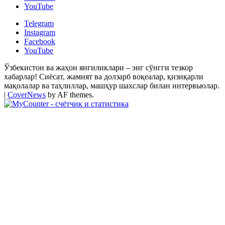
YouTube
Telegram
Instagram
Facebook
YouTube
Ўзбекистон ва жаҳон янгиликлари – энг сўнгги тезкор
хабарлар! Сиёсат, жамият ва долзарб воқеалар, қизиқарли
мақолалар ва таҳлиллар, машҳур шахслар билан интервьюлар.
|
CoverNews
by AF themes.