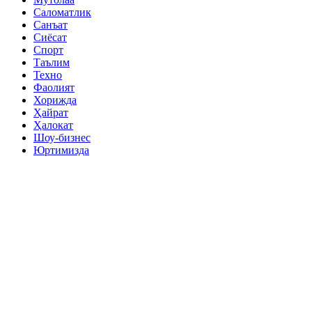
Саломатлик
Санъат
Сиёсат
Спорт
Таълим
Техно
Фаолият
Хорижда
Ҳайрат
Ҳалокат
Шоу-бизнес
Юртимизда