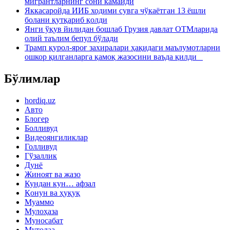
мигрантларнинг сони камайди
Яккасаройда ИИБ ходими сувга чўкаётган 13 ёшли
болани қутқариб қолди
Янги ўқув йилидан бошлаб Грузия давлат ОТМларида
олий таълим бепул бўлади
Трамп қурол-яроғ захиралари ҳақидаги маълумотларни
ошкор қилганларга қамоқ жазосини ваъда қилди
Бўлимлар
hordiq.uz
Авто
Блогер
Болливуд
Видеоянгиликлар
Голливуд
Гўзаллик
Дунё
Жиноят ва жазо
Кундан кун… афзал
Қонун ва ҳуқуқ
Муаммо
Мулоҳаза
Муносабат
Мутолаа