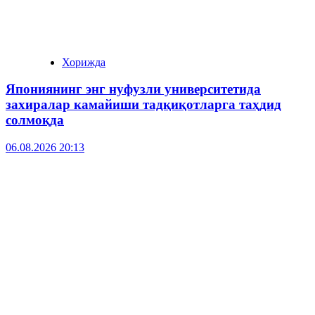
Хорижда
Япониянинг энг нуфузли университетида
захиралар камайиши тадқиқотларга таҳдид
солмоқда
06.08.2026 20:13