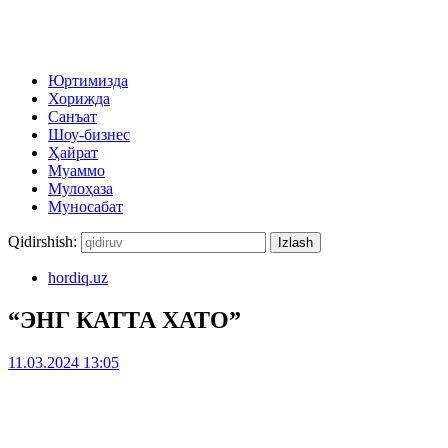
Юртимизда
Хорижда
Санъат
Шоу-бизнес
Ҳайрат
Муаммо
Мулоҳаза
Муносабат
Qidirshish:
hordiq.uz
“ЭНГ КАТТА ХАТО”
11.03.2024 13:05