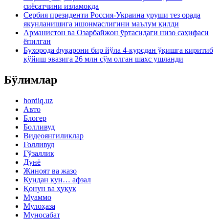
сиёсатчини изламоқда
Сербия президенти Россия-Украина уруши тез орада
якунланишига ишонмаслигини маълум қилди
Арманистон ва Озарбайжон ўртасидаги низо саҳифаси
ёпилган
Бухорода фуқарони бир йўла 4-курсдан ўқишга киритиб
қўйиш эвазига 26 млн сўм олган шахс ушланди
Бўлимлар
hordiq.uz
Авто
Блогер
Болливуд
Видеоянгиликлар
Голливуд
Гўзаллик
Дунё
Жиноят ва жазо
Кундан кун… афзал
Қонун ва ҳуқуқ
Муаммо
Мулоҳаза
Муносабат