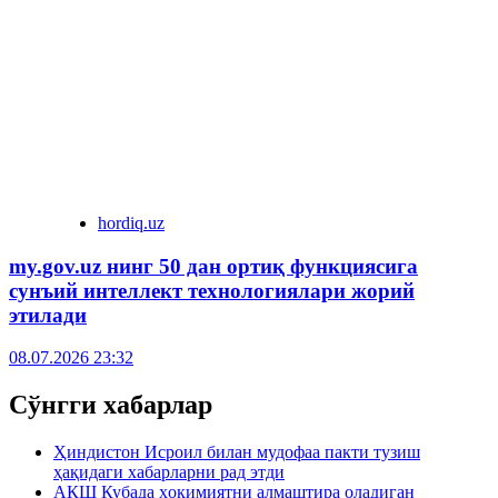
hordiq.uz
my.gov.uz нинг 50 дан ортиқ функциясига
сунъий интеллект технологиялари жорий
этилади
08.07.2026 23:32
Сўнгги хабарлар
Ҳиндистон Исроил билан мудофаа пакти тузиш
ҳақидаги хабарларни рад этди
АҚШ Кубада ҳокимиятни алмаштира оладиган