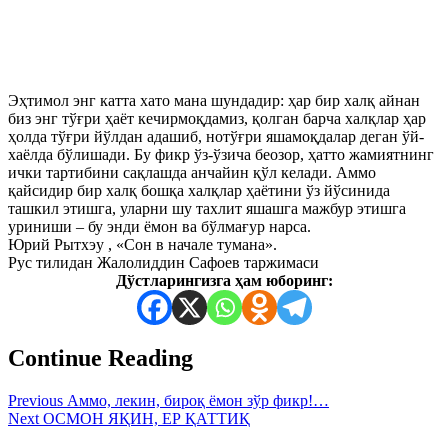
Эҳтимол энг катта хато мана шундадир: ҳар бир халқ айнан
биз энг тўғри ҳаёт кечирмоқдамиз, қолган барча халқлар ҳар
ҳолда тўғри йўлдан адашиб, нотўғри яшамоқдалар деган ўй-
хаёлда бўлишади. Бу фикр ўз-ўзича беозор, ҳатто жамиятнинг
ички тартибини сақлашда анчайин қўл келади. Аммо
қайсидир бир халқ бошқа халқлар ҳаётини ўз йўсинида
ташкил этишга, уларни шу тахлит яшашга мажбур этишга
уриниши – бу энди ёмон ва бўлмағур нарса.
Юрий Рытхэу , «Сон в начале тумана».
Рус тилидан Жалолиддин Сафоев таржимаси
Дўстларингизга ҳам юборинг:
Continue Reading
Previous
Аммо, лекин, бироқ ёмон зўр фикр!…
Next
ОСМОН ЯҚИН, ЕР ҚАТТИҚ