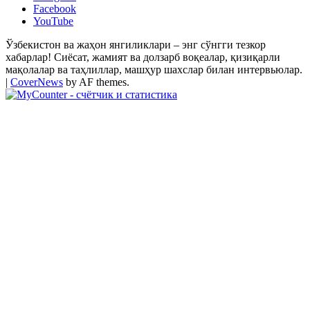
Facebook
YouTube
Ўзбекистон ва жаҳон янгиликлари – энг сўнгги тезкор
хабарлар! Сиёсат, жамият ва долзарб воқеалар, қизиқарли
мақолалар ва таҳлиллар, машҳур шахслар билан интервьюлар.
|
CoverNews
by AF themes.