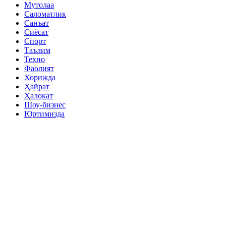
Мутолаа
Саломатлик
Санъат
Сиёсат
Спорт
Таълим
Техно
Фаолият
Хорижда
Ҳайрат
Ҳалокат
Шоу-бизнес
Юртимизда