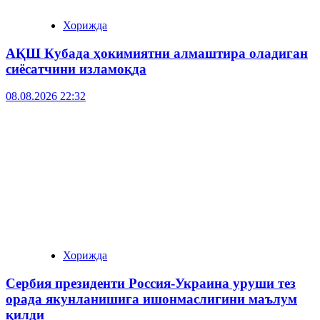
Хорижда
АҚШ Кубада ҳокимиятни алмаштира оладиган
сиёсатчини изламоқда
08.08.2026 22:32
Хорижда
Сербия президенти Россия-Украина уруши тез
орада якунланишига ишонмаслигини маълум
қилди