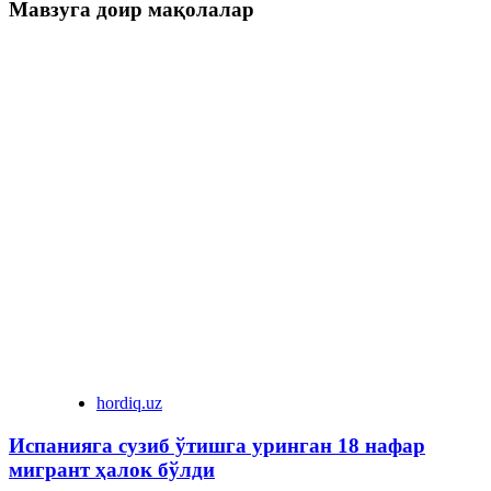
Мавзуга доир мақолалар
hordiq.uz
Испанияга сузиб ўтишга уринган 18 нафар
мигрант ҳалок бўлди