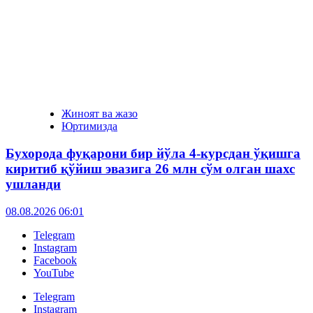
Жиноят ва жазо
Юртимизда
Бухорода фуқарони бир йўла 4-курсдан ўқишга
киритиб қўйиш эвазига 26 млн сўм олган шахс
ушланди
08.08.2026 06:01
Telegram
Instagram
Facebook
YouTube
Telegram
Instagram