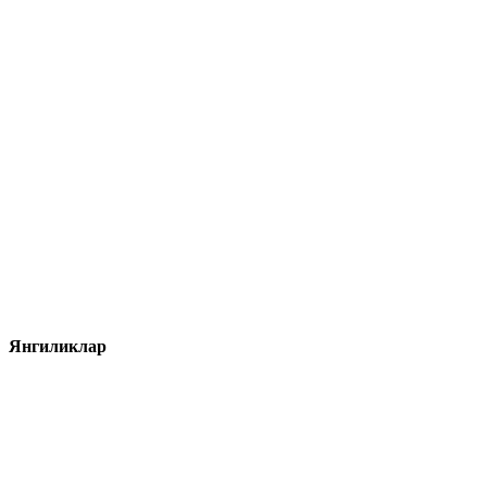
Янгиликлар