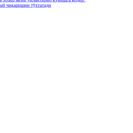
лаб чиқаришни тўхтатади