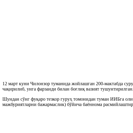
12 март куни Чилонзор туманида жойлашган 200-мактабда суру
чақирилиб, унга фарзанди билан боғлиқ вазият тушунтирилган
Шундан сўнг фуқаро тезкор гуруҳ томонидан туман ИИБга оли
мажбуриятларни бажармаслик) бўйича баённома расмийлаштир