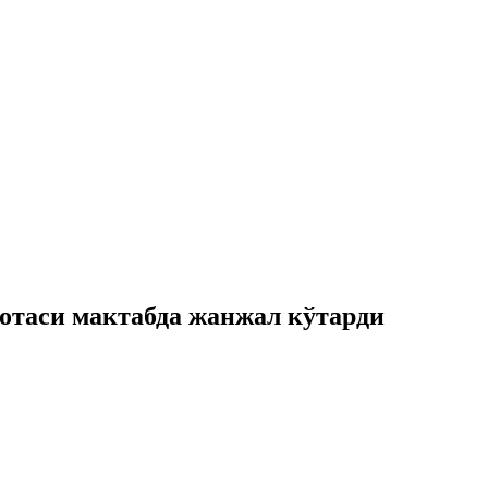
отаси мактабда жанжал кўтарди