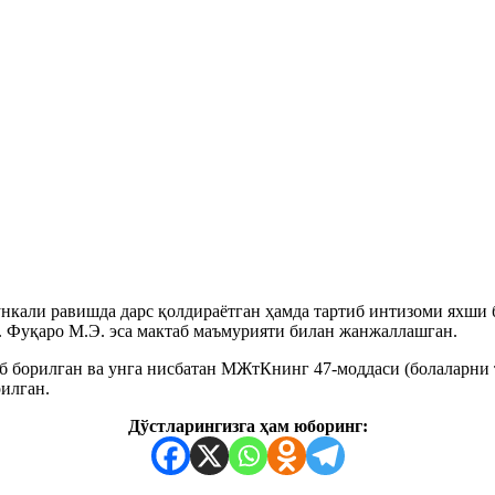
нкали равишда дарс қолдираётган ҳамда тартиб интизоми яхши 
. Фуқаро М.Э. эса мактаб маъмурияти билан жанжаллашган.
б борилган ва унга нисбатан МЖтКнинг 47-моддаси (болаларни 
илган.
Дўстларингизга ҳам юборинг: