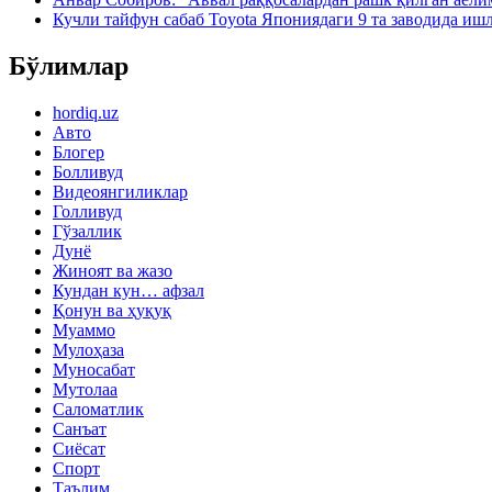
Кучли тайфун сабаб Toyota Япониядаги 9 та заводида иш
Бўлимлар
hordiq.uz
Авто
Блогер
Болливуд
Видеоянгиликлар
Голливуд
Гўзаллик
Дунё
Жиноят ва жазо
Кундан кун… афзал
Қонун ва ҳуқуқ
Муаммо
Мулоҳаза
Муносабат
Мутолаа
Саломатлик
Санъат
Сиёсат
Спорт
Таълим