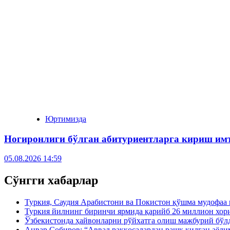
Юртимизда
Ногиронлиги бўлган абитуриентларга кириш им
05.08.2026 14:59
Сўнгги хабарлар
Туркия, Саудия Арабистони ва Покистон қўшма мудофаа
Туркия йилнинг биринчи ярмида қарийб 26 миллион хор
Ўзбекистонда ҳайвонларни рўйхатга олиш мажбурий бўлд
Анвар Собиров: “Аввал раққосалардан рашк қилган аёли