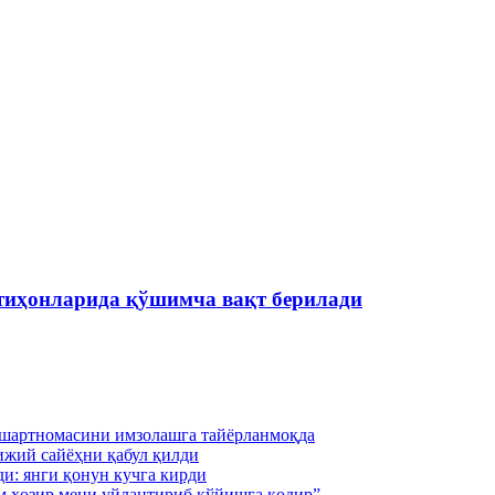
тиҳонларида қўшимча вақт берилади
 шартномасини имзолашга тайёрланмоқда
ижий сайёҳни қабул қилди
и: янги қонун кучга кирди
м ҳозир мени уйлантириб қўйишга қодир”