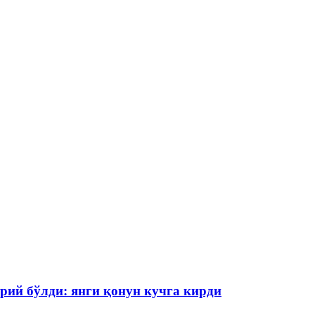
рий бўлди: янги қонун кучга кирди