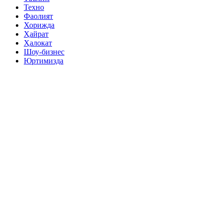
Техно
Фаолият
Хорижда
Ҳайрат
Ҳалокат
Шоу-бизнес
Юртимизда