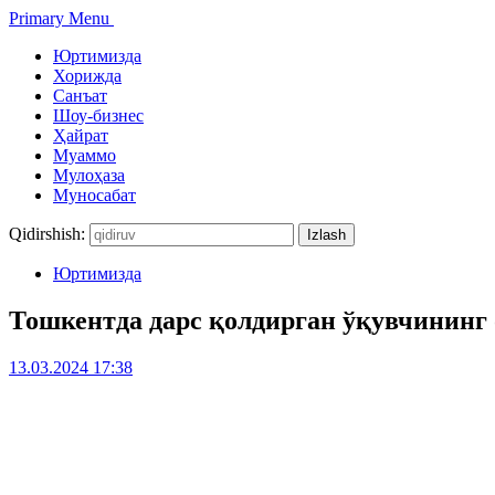
Primary Menu
Юртимизда
Хорижда
Санъат
Шоу-бизнес
Ҳайрат
Муаммо
Мулоҳаза
Муносабат
Qidirshish:
Юртимизда
Тошкентда дарс қолдирган ўқувчининг 
13.03.2024 17:38