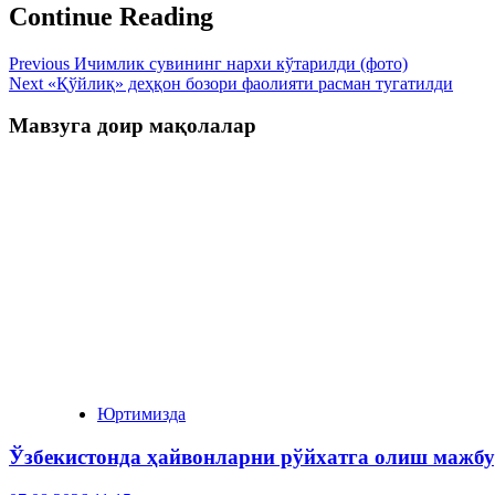
Continue Reading
Previous
Ичимлик сувининг нархи кўтарилди (фото)
Next
«Қўйлиқ» деҳқон бозори фаолияти расман тугатилди
Мавзуга доир мақолалар
Юртимизда
Ўзбекистонда ҳайвонларни рўйхатга олиш мажбу