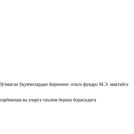
бўлмаган ўқувчилардан бирининг отаси фуқаро М.Э. мактабга
тарбиялаш ва уларга таълим бериш борасидаги