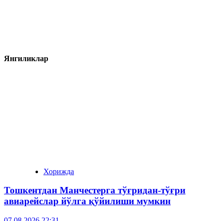
Янгиликлар
Хорижда
Тошкентдан Манчестерга тўғридан-тўғри
авиарейслар йўлга қўйилиши мумкин
07.08.2026 22:31