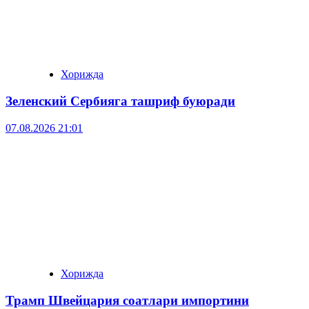
Хорижда
Зеленский Сербияга ташриф буюради
07.08.2026 21:01
Хорижда
Трамп Швейцария соатлари импортини