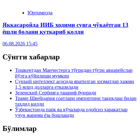
Юртимизда
Яккасаройда ИИБ ходими сувга чўкаётган 13
ёшли болани қутқариб қолди
06.08.2026 15:45
Сўнгги хабарлар
Тошкентдан Манчестерга тўғридан-тўғри авиарейслар
йўлга қўйилиши мумкин
Сунъий интеллект асосида яратилган хизматлар ҳажми
1,5 млрд долларга етказилади
Зеленский Сербияга ташриф буюради
Трамп Швейцария соатлари импортини тақиқлаш билан
таҳдид қилди
Ўзбекистонда парк ва кўчаларда одобсиз ҳаракатлар
учун жарима ёза бошлашди
Бўлимлар