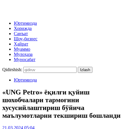
Юртимизда
Хорижда
Санъат
Шоу-бизнес
Ҳайрат
Муаммо
Мулоҳаза
Муносабат
Qidirshish:
Юртимизда
«UNG Petro» ёқилғи қуйиш
шохобчалари тармоғини
хусусийлаштириш бўйича
маълумотларни текшириш бошланди
21.03.2024 05:04