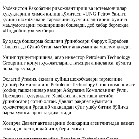
Ўзбекистон Рақобатни ривожлантириш ва истеъмолчилар
ҳуқуқларини ҳимоя қилиш қўмитаси «UNG Petro» ёқилғи
қуйиш шохобчалари тармоғини хусусийлаштириш бўйича
маълумотларни текширишни бошлади, деб хабар бермоқда
«Подробно.уз» мухбири.
Бу ҳақда бошқарма бошлиғи ўринбосари Фаррух Қорабоев
Тошкентда бўлиб ўтган матбуот анжуманида маълум қилди.
Унинг тушунтиришича, агар инвестор Petroleum Technology
Groupнинг қонун ҳужжатларига таъсири аниқланса, қўмита
чоралар кўради.
Эслатиб ўтамиз, ёқилғи қуйиш шохобчалари тармоғини
Дониёр Комиловнинг Petroleum Technology Group компанияси
(собиқ ташқи ишлар вазири Абдулазиз Комиловнинг ўғли,
Президент ҳузуридаги Хавфсизлик кенгаши котиби
ўринбосари) сотиб олган. Давлат рақобат қўмитаси
ҳужжатларни ўрганиб чиққандан сўнг ушбу битим бўйича
барча хулосаларни тақдим этади.
Ҳозирча Давлат активларини бошқариш агентлигидан вазият
юзасидан ҳеч қандай изоҳ берилмаган.