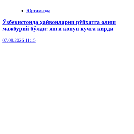
Юртимизда
Ўзбекистонда ҳайвонларни рўйхатга олиш
мажбурий бўлди: янги қонун кучга кирди
07.08.2026 11:15