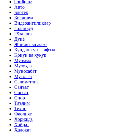
hordiq.uz
Авто
Блогер
Болливуд
Видеоянгиликлар
Голливуд
Гўзаллик
Дунё
Жиноят ва жазо
Кундан кун… афзал
Қонун ва ҳуқуқ
Муаммо
Мулоҳаза
Муносабат
Мутолаа
Саломатлик
Санъат
Сиёсат
Спорт
Таълим
Техно
Фаолият
Хорижда
Ҳайрат
Ҳалокат