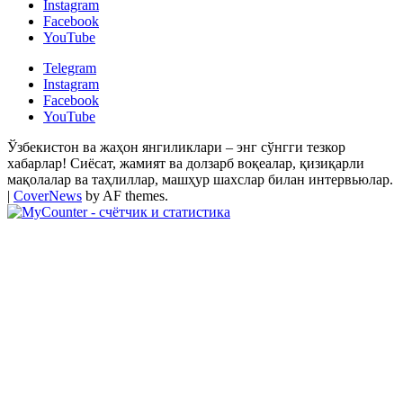
Instagram
Facebook
YouTube
Telegram
Instagram
Facebook
YouTube
Ўзбекистон ва жаҳон янгиликлари – энг сўнгги тезкор
хабарлар! Сиёсат, жамият ва долзарб воқеалар, қизиқарли
мақолалар ва таҳлиллар, машҳур шахслар билан интервьюлар.
|
CoverNews
by AF themes.