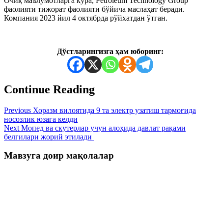
Очиқ маълумотларга кўра, Petroleum Technology Group
фаолияти тижорат фаолияти бўйича маслаҳат беради.
Компания 2023 йил 4 октябрда рўйхатдан ўтган.
Дўстларингизга ҳам юборинг:
Continue Reading
Previous
Хоразм вилоятида 9 та электр узатиш тармоғида
носозлик юзага келди
Next
Мопед ва скутерлар учун алоҳида давлат рақами
белгилари жорий этилади
Мавзуга доир мақолалар