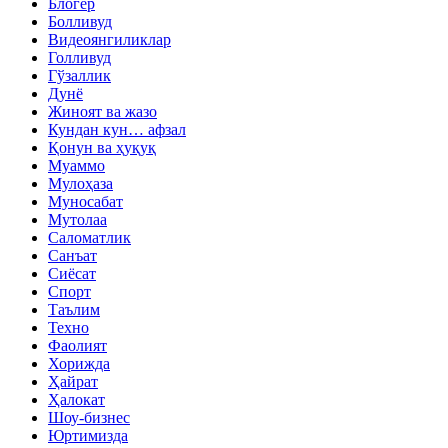
Блогер
Болливуд
Видеоянгиликлар
Голливуд
Гўзаллик
Дунё
Жиноят ва жазо
Кундан кун… афзал
Қонун ва ҳуқуқ
Муаммо
Мулоҳаза
Муносабат
Мутолаа
Саломатлик
Санъат
Сиёсат
Спорт
Таълим
Техно
Фаолият
Хорижда
Ҳайрат
Ҳалокат
Шоу-бизнес
Юртимизда