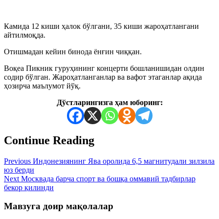
Камида 12 киши ҳалок бўлгани, 35 киши жароҳатлангани
айтилмоқда.
Отишмадан кейин бинода ёнғин чиққан.
Воқеа Пикник гуруҳининг концерти бошланишидан олдин
содир бўлган. Жароҳатланганлар ва вафот этаганлар ақида
ҳозирча маълумот йўқ.
Дўстларингизга ҳам юборинг:
Continue Reading
Previous
Индонезиянинг Ява оролида 6,5 магнитудали зилзила
юз берди
Next
Москвада барча спорт ва бошқа оммавий тадбирлар
бекор қилинди
Мавзуга доир мақолалар