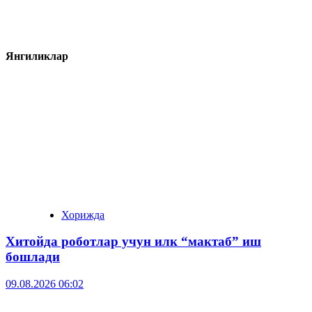
Янгиликлар
Хорижда
Хитойда роботлар учун илк “мактаб” иш
бошлади
09.08.2026 06:02