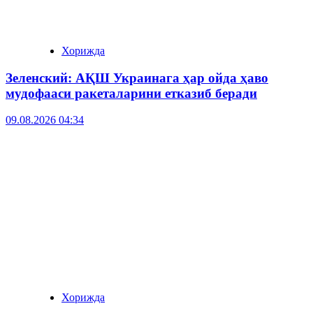
Хорижда
Зеленский: АҚШ Украинага ҳар ойда ҳаво
мудофааси ракеталарини етказиб беради
09.08.2026 04:34
Хорижда