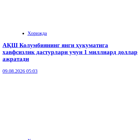
Хорижда
АҚШ Колумбиянинг янги ҳукуматига
хавфсизлик дастурлари учун 1 миллиард доллар
ажратади
09.08.2026 05:03