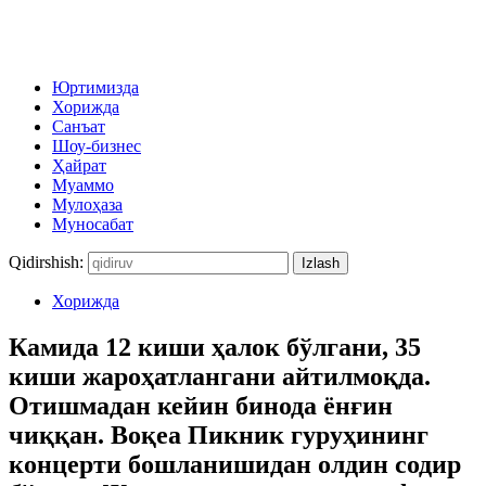
Юртимизда
Хорижда
Санъат
Шоу-бизнес
Ҳайрат
Муаммо
Мулоҳаза
Муносабат
Qidirshish:
Хорижда
Камида 12 киши ҳалок бўлгани, 35
киши жароҳатлангани айтилмоқда.
Отишмадан кейин бинода ёнғин
чиққан. Воқеа Пикник гуруҳининг
концерти бошланишидан олдин содир