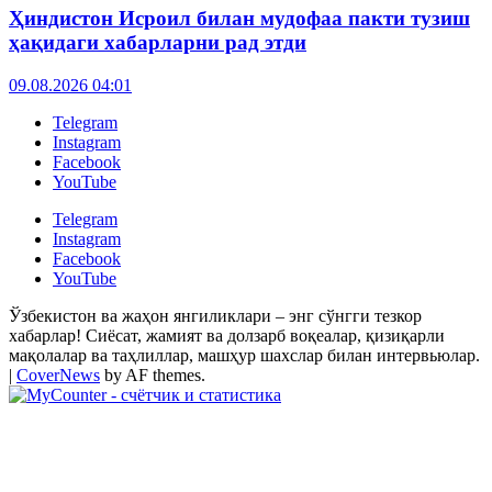
Ҳиндистон Исроил билан мудофаа пакти тузиш
ҳақидаги хабарларни рад этди
09.08.2026 04:01
Telegram
Instagram
Facebook
YouTube
Telegram
Instagram
Facebook
YouTube
Ўзбекистон ва жаҳон янгиликлари – энг сўнгги тезкор
хабарлар! Сиёсат, жамият ва долзарб воқеалар, қизиқарли
мақолалар ва таҳлиллар, машҳур шахслар билан интервьюлар.
|
CoverNews
by AF themes.