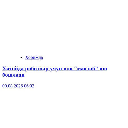
Хорижда
Хитойда роботлар учун илк “мактаб” иш
бошлади
09.08.2026 06:02