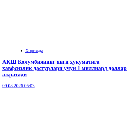
Хорижда
АҚШ Колумбиянинг янги ҳукуматига
хавфсизлик дастурлари учун 1 миллиард доллар
ажратади
09.08.2026 05:03