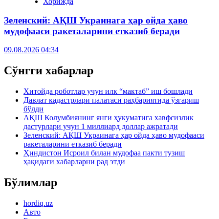
Хорижда
Зеленский: АҚШ Украинага ҳар ойда ҳаво
мудофааси ракеталарини етказиб беради
09.08.2026 04:34
Сўнгги хабарлар
Хитойда роботлар учун илк “мактаб” иш бошлади
Давлат кадастрлари палатаси раҳбариятида ўзгариш
бўлди
АҚШ Колумбиянинг янги ҳукуматига хавфсизлик
дастурлари учун 1 миллиард доллар ажратади
Зеленский: АҚШ Украинага ҳар ойда ҳаво мудофааси
ракеталарини етказиб беради
Ҳиндистон Исроил билан мудофаа пакти тузиш
ҳақидаги хабарларни рад этди
Бўлимлар
hordiq.uz
Авто