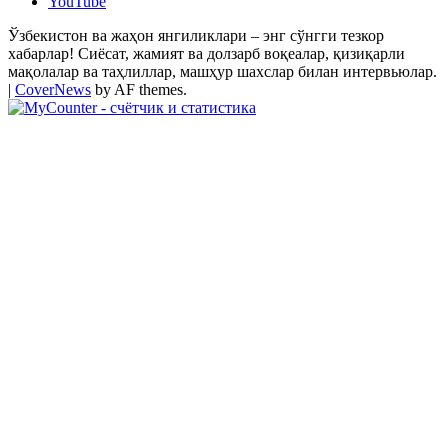
YouTube
Ўзбекистон ва жаҳон янгиликлари – энг сўнгги тезкор
хабарлар! Сиёсат, жамият ва долзарб воқеалар, қизиқарли
мақолалар ва таҳлиллар, машҳур шахслар билан интервьюлар.
|
CoverNews
by AF themes.