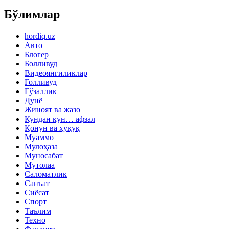
Бўлимлар
hordiq.uz
Авто
Блогер
Болливуд
Видеоянгиликлар
Голливуд
Гўзаллик
Дунё
Жиноят ва жазо
Кундан кун… афзал
Қонун ва ҳуқуқ
Муаммо
Мулоҳаза
Муносабат
Мутолаа
Саломатлик
Санъат
Сиёсат
Спорт
Таълим
Техно