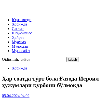
Юртимизда
Хорижда
Санъат
Шоу-бизнес
Ҳайрат
Муаммо
Мулоҳаза
Муносабат
Qidirshish:
Хорижда
Ҳар соатда тўрт бола Ғазода Исроил
ҳужумлари қурбони бўлмоқда
05.04.2024 04:02