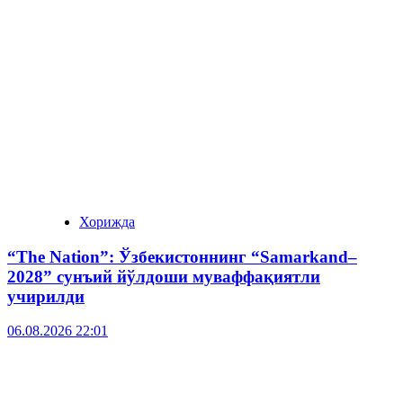
Хорижда
“The Nation”: Ўзбекистоннинг “Samarkand–
2028” сунъий йўлдоши муваффақиятли
учирилди
06.08.2026 22:01