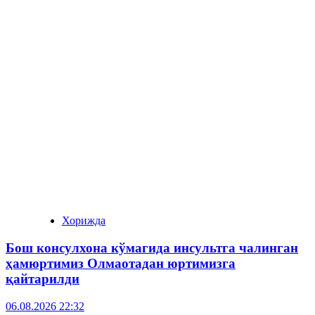
Хорижда
Бош консулхона кўмагида инсультга чалинган
ҳамюртимиз Олмаотадан юртимизга
қайтарилди
06.08.2026 22:32