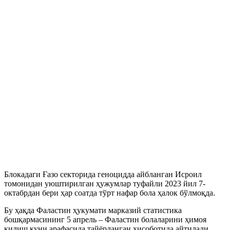
Блокадаги Ғазо секторида геноцидда айбланган Исроил
томонидан уюштирилган ҳужумлар туфайли 2023 йил 7-
октабрдан бери ҳар соатда тўрт нафар бола ҳалок бўлмоқда.
Бу ҳақда Фаластин ҳукумати марказий статистика
бошқармасининг 5 апрель – Фаластин болаларини ҳимоя
қилиш куни арафасида тайёрланган ҳисоботида айтилади.