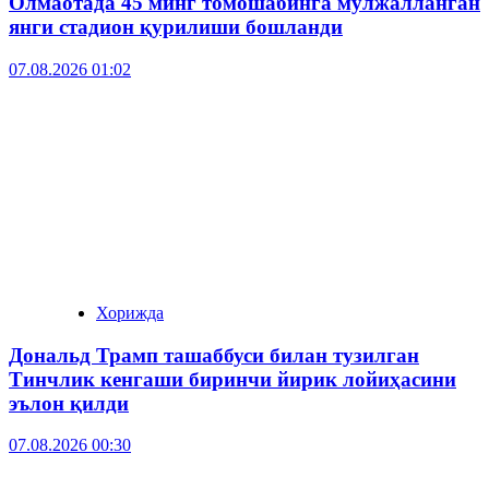
Олмаотада 45 минг томошабинга мўлжалланган
янги стадион қурилиши бошланди
07.08.2026 01:02
Хорижда
Дональд Трамп ташаббуси билан тузилган
Тинчлик кенгаши биринчи йирик лойиҳасини
эълон қилди
07.08.2026 00:30