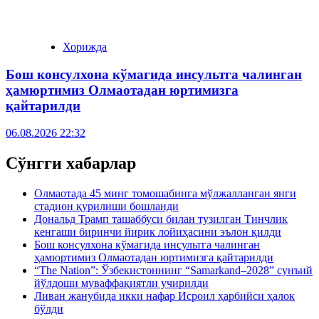
Хорижда
Бош консулхона кўмагида инсультга чалинган
ҳамюртимиз Олмаотадан юртимизга
қайтарилди
06.08.2026 22:32
Сўнгги хабарлар
Олмаотада 45 минг томошабинга мўлжалланган янги
стадион қурилиши бошланди
Дональд Трамп ташаббуси билан тузилган Тинчлик
кенгаши биринчи йирик лойиҳасини эълон қилди
Бош консулхона кўмагида инсультга чалинган
ҳамюртимиз Олмаотадан юртимизга қайтарилди
“The Nation”: Ўзбекистоннинг “Samarkand–2028” сунъий
йўлдоши муваффақиятли учирилди
Ливан жанубида икки нафар Исроил ҳарбийси ҳалок
бўлди