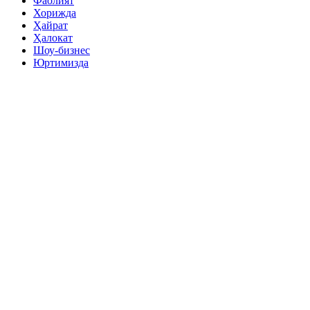
Фаолият
Хорижда
Ҳайрат
Ҳалокат
Шоу-бизнес
Юртимизда