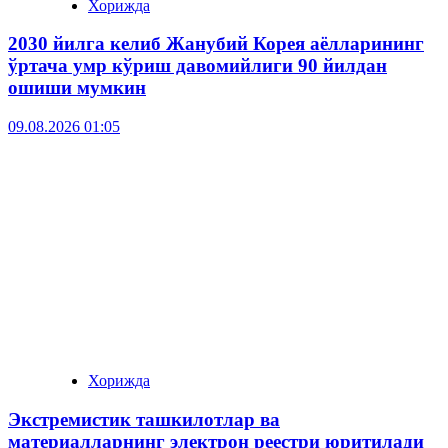
Хорижда
2030 йилга келиб Жанубий Корея аёлларининг
ўртача умр кўриш давомийлиги 90 йилдан
ошиши мумкин
09.08.2026 01:05
Хорижда
Экстремистик ташкилотлар ва
материалларнинг электрон реестри юритилади