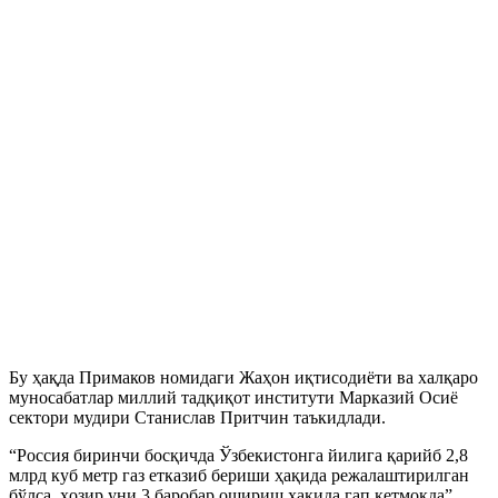
Бу ҳақда Примаков номидаги Жаҳон иқтисодиёти ва халқаро
муносабатлар миллий тадқиқот институти Марказий Осиё
сектори мудири Станислав Притчин таъкидлади.
“Россия биринчи босқичда Ўзбекистонга йилига қарийб 2,8
млрд куб метр газ етказиб бериши ҳақида режалаштирилган
бўлса, ҳозир уни 3 баробар ошириш ҳақида гап кетмоқда”,