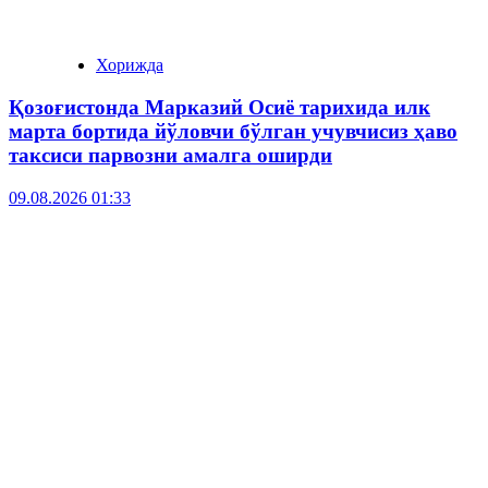
Хорижда
Қозоғистонда Марказий Осиё тарихида илк
марта бортида йўловчи бўлган учувчисиз ҳаво
таксиси парвозни амалга оширди
09.08.2026 01:33