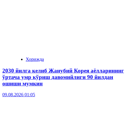
Хорижда
2030 йилга келиб Жанубий Корея аёлларининг
ўртача умр кўриш давомийлиги 90 йилдан
ошиши мумкин
09.08.2026 01:05