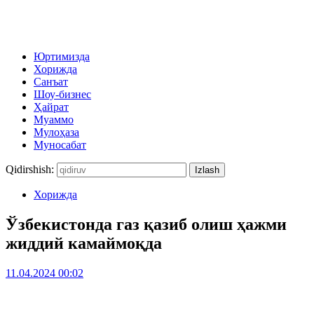
Юртимизда
Хорижда
Санъат
Шоу-бизнес
Ҳайрат
Муаммо
Мулоҳаза
Муносабат
Qidirshish:
Хорижда
Ўзбекистонда газ қазиб олиш ҳажми
жиддий камаймоқда
11.04.2024 00:02