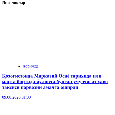
Янгиликлар
Хорижда
Қозоғистонда Марказий Осиё тарихида илк
марта бортида йўловчи бўлган учувчисиз ҳаво
таксиси парвозни амалга оширди
09.08.2026 01:33