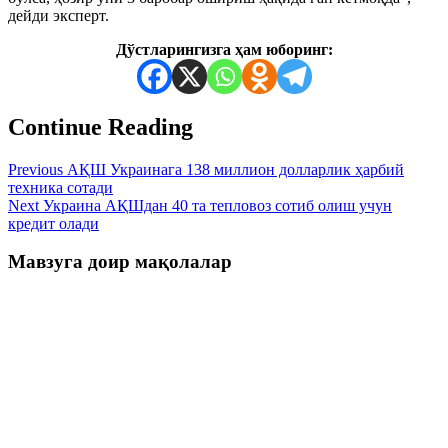
дейди эксперт.
Дўстларингизга ҳам юборинг:
Continue Reading
Previous
АҚШ Украинага 138 миллион долларлик ҳарбий
техника сотади
Next
Украина АҚШдан 40 та тепловоз сотиб олиш учун
кредит олади
Мавзуга доир мақолалар