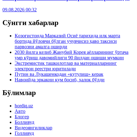
09.08.2026 00:32
Сўнгги хабарлар
Қозоғистонда Марказий Осиё тарихида илк марта
бортида йўловчи бўлган учувчисиз ҳаво таксиси
парвозни амалга оширди
2030 йилга келиб Жанубий Корея аёлларининг ўртача
умр кўриш давомийлиги 90 йилдан ошиши мумкин
Экстремистик ташкилотлар ва материалларнинг
электрон реестри юритилади
Путин ва Лукашенкодан «қутулиш» керак
Навоийда эркакни қум босиб, ҳалок бўлди
Бўлимлар
hordiq.uz
Авто
Блогер
Болливуд
Видеоянгиликлар
Голливуд