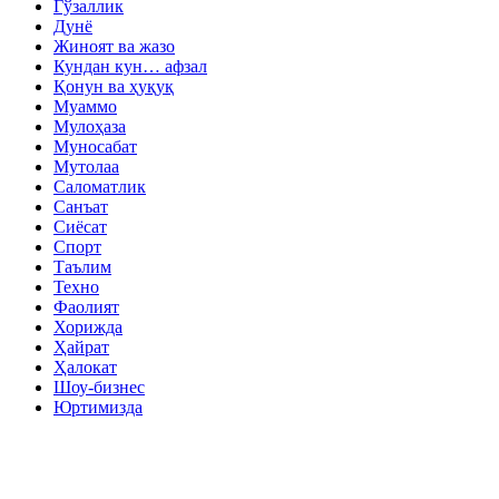
Гўзаллик
Дунё
Жиноят ва жазо
Кундан кун… афзал
Қонун ва ҳуқуқ
Муаммо
Мулоҳаза
Муносабат
Мутолаа
Саломатлик
Санъат
Сиёсат
Спорт
Таълим
Техно
Фаолият
Хорижда
Ҳайрат
Ҳалокат
Шоу-бизнес
Юртимизда