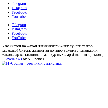
Telegram
Instagram
Facebook
YouTube
Telegram
Instagram
Facebook
YouTube
Ўзбекистон ва жаҳон янгиликлари – энг сўнгги тезкор
хабарлар! Сиёсат, жамият ва долзарб воқеалар, қизиқарли
мақолалар ва таҳлиллар, машҳур шахслар билан интервьюлар.
|
CoverNews
by AF themes.