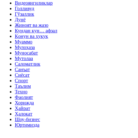
Видеоянгиликлар
Голливуд
Гўзаллик
Дунё
Жиноят ва жазо
Кундан кун… афзал
Қонун ва ҳуқуқ
Муаммо
Мулоҳаза
Муносабат
Мутолаа
Саломатлик
Санъат
Сиёсат
Спорт
Таълим
Техно
Фаолият
Хорижда
Ҳайрат
Ҳалокат
Шоу-бизнес
Юртимизда