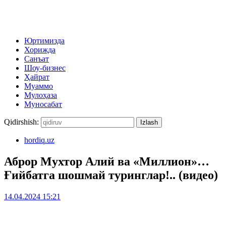
Юртимизда
Хорижда
Санъат
Шоу-бизнес
Ҳайрат
Муаммо
Мулоҳаза
Муносабат
Qidirshish:
hordiq.uz
Аброр Мухтор Алий ва «Миллион»…
Ғийбатга шошмай туринглар!.. (видео)
14.04.2024 15:21