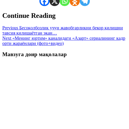
Continue Reading
Previous
Бесоқолбозлик учун жавобгарликни бекор қилишни
тавсия қилишаётган экан…
Next
«Менинг юртим» каналидаги «Азарт» сериалининг кадр
орти жараёнлари (фото+видео)
Мавзуга доир мақолалар