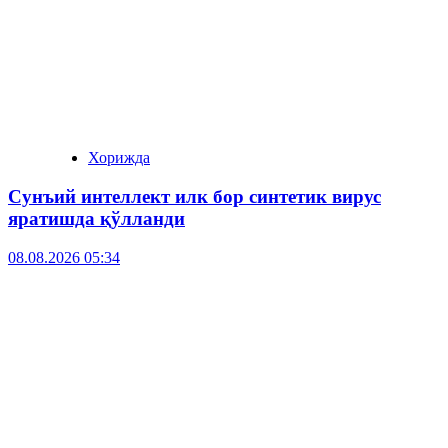
Хорижда
Сунъий интеллект илк бор синтетик вирус
яратишда қўлланди
08.08.2026 05:34