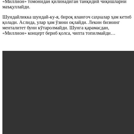
«Миллион» томонидан қилинадиган танқидий чиқишларни
маъқуллайди.
Шундайликка шундай-ку-я, бироқ яланғоч саҳналар ҳам кетиб
қолади. Аслида, улар ҳам ўзини оқлайди. Лекин бизнинг
менталитет буни кўтаролмайди. Шунга қарамасдан,
«Миллион» концерт бериб қолса, чипта топилмайди…