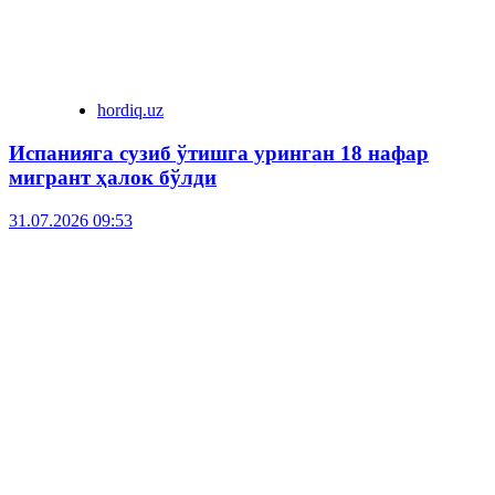
hordiq.uz
Испанияга сузиб ўтишга уринган 18 нафар
мигрант ҳалок бўлди
31.07.2026 09:53