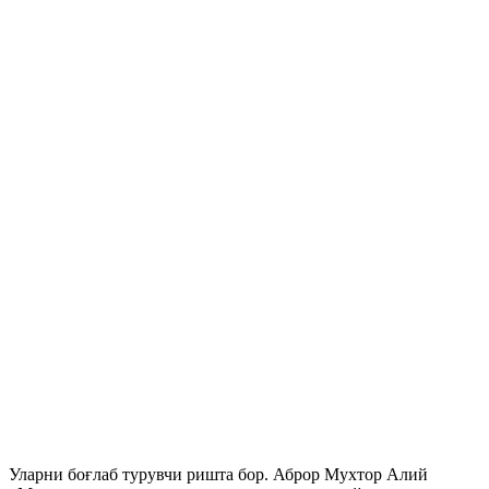
Уларни боғлаб турувчи ришта бор. Аброр Мухтор Алий