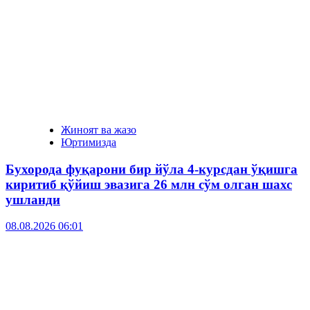
Жиноят ва жазо
Юртимизда
Бухорода фуқарони бир йўла 4-курсдан ўқишга
киритиб қўйиш эвазига 26 млн сўм олган шахс
ушланди
08.08.2026 06:01