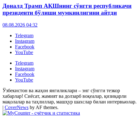
Доналд Трамп АҚШнинг сўнгги республикачи
президенти бўлиши мумкинлигини айтди
08.08.2026 04:32
Telegram
Instagram
Facebook
YouTube
Telegram
Instagram
Facebook
YouTube
Ўзбекистон ва жаҳон янгиликлари – энг сўнгги тезкор
хабарлар! Сиёсат, жамият ва долзарб воқеалар, қизиқарли
мақолалар ва таҳлиллар, машҳур шахслар билан интервьюлар.
|
CoverNews
by AF themes.