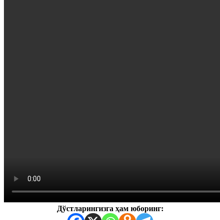
Дўстларингизга ҳам юборинг: