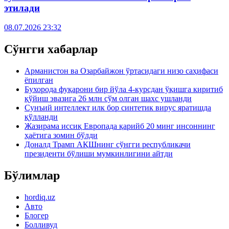
этилади
08.07.2026 23:32
Сўнгги хабарлар
Арманистон ва Озарбайжон ўртасидаги низо саҳифаси
ёпилган
Бухорода фуқарони бир йўла 4-курсдан ўқишга киритиб
қўйиш эвазига 26 млн сўм олган шахс ушланди
Сунъий интеллект илк бор синтетик вирус яратишда
қўлланди
Жазирама иссиқ Европада қарийб 20 минг инсоннинг
ҳаётига зомин бўлди
Доналд Трамп АҚШнинг сўнгги республикачи
президенти бўлиши мумкинлигини айтди
Бўлимлар
hordiq.uz
Авто
Блогер
Болливуд