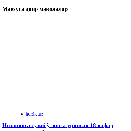
Мавзуга доир мақолалар
hordiq.uz
Испанияга сузиб ўтишга уринган 18 нафар