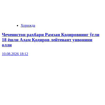
Хорижда
Чеченистон раҳбари Рамзан Қодировнинг ўғли
18 ёшли Адам Қодиров лейтенант унвонини
олди
10.08.2026 18:12