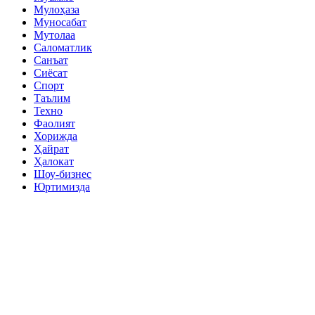
Мулоҳаза
Муносабат
Мутолаа
Саломатлик
Санъат
Сиёсат
Спорт
Таълим
Техно
Фаолият
Хорижда
Ҳайрат
Ҳалокат
Шоу-бизнес
Юртимизда