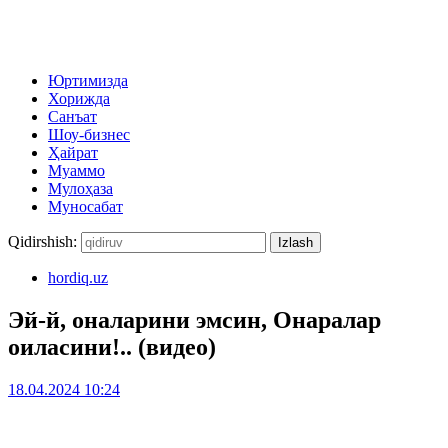
Юртимизда
Хорижда
Санъат
Шоу-бизнес
Ҳайрат
Муаммо
Мулоҳаза
Муносабат
Qidirshish:
hordiq.uz
Эй-й, оналарини эмсин, Онаралар
оиласини!.. (видео)
18.04.2024 10:24