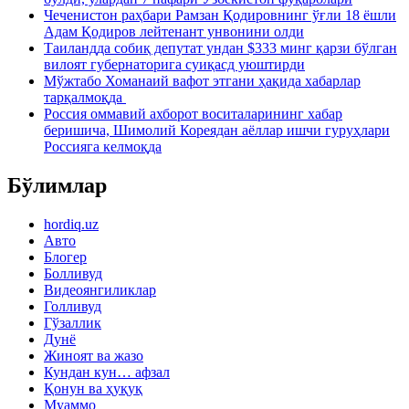
Чеченистон раҳбари Рамзан Қодировнинг ўғли 18 ёшли
Адам Қодиров лейтенант унвонини олди
Таиландда собиқ депутат ундан $333 минг қарзи бўлган
вилоят губернаторига суиқасд уюштирди
Мўжтабо Хоманаий вафот этгани ҳақида хабарлар
тарқалмоқда
Россия оммавий ахборот воситаларининг хабар
беришича, Шимолий Кореядан аёллар ишчи гуруҳлари
Россияга келмоқда
Бўлимлар
hordiq.uz
Авто
Блогер
Болливуд
Видеоянгиликлар
Голливуд
Гўзаллик
Дунё
Жиноят ва жазо
Кундан кун… афзал
Қонун ва ҳуқуқ
Муаммо