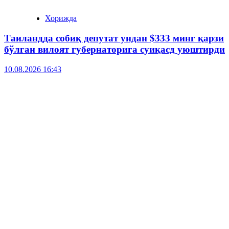
Хорижда
Таиландда собиқ депутат ундан $333 минг қарзи
бўлган вилоят губернаторига суиқасд уюштирди
10.08.2026 16:43