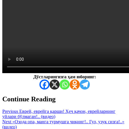
Дўстларингизга ҳам юборинг:
Continue Reading
Previous
Еврей, еврейга қарши! Ҳеч қачон, еврейларнинг
уйлари бўлмаган!.. (видео)
Next
«Озода опа, манга турмушга чиқинг!.. Гул, узук сизга!..»
(видео)