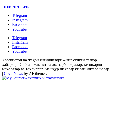
10.08.2026 14:08
Telegram
Instagram
Facebook
YouTube
Telegram
Instagram
Facebook
YouTube
Ўзбекистон ва жаҳон янгиликлари – энг сўнгги тезкор
хабарлар! Сиёсат, жамият ва долзарб воқеалар, қизиқарли
мақолалар ва таҳлиллар, машҳур шахслар билан интервьюлар.
|
CoverNews
by AF themes.