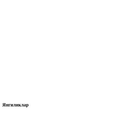
Янгиликлар