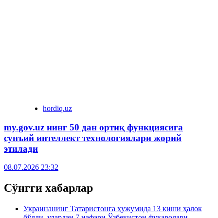
hordiq.uz
my.gov.uz нинг 50 дан ортиқ функциясига
сунъий интеллект технологиялари жорий
этилади
08.07.2026 23:32
Сўнгги хабарлар
Украинанинг Татаристонга ҳужумида 13 киши ҳалок
бўлди, улардан 7 нафари Ўзбекистон фуқаролари