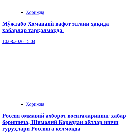
Хорижда
Мўжтабо Хоманаий вафот этгани ҳақида
хабарлар тарқалмоқда
10.08.2026 15:04
Хорижда
Россия оммавий ахборот воситаларининг хабар
беришича, Шимолий Кореядан аёллар ишчи
гуруҳлари Россияга келмоқда