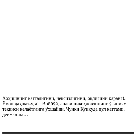
Хоҳишнинг катталигини, чексизлигини, оқлигини қаранг!..
Ёмон даҳшат-у, а!.. Войбўй, анави никоҳловчининг ўзиниям
теккиси келаётганга ўхшайди. Чунки Кункуда пул каттами,
дейман-да…