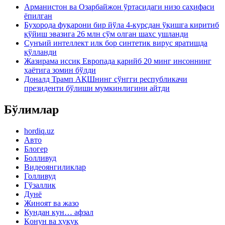
Арманистон ва Озарбайжон ўртасидаги низо саҳифаси
ёпилган
Бухорода фуқарони бир йўла 4-курсдан ўқишга киритиб
қўйиш эвазига 26 млн сўм олган шахс ушланди
Сунъий интеллект илк бор синтетик вирус яратишда
қўлланди
Жазирама иссиқ Европада қарийб 20 минг инсоннинг
ҳаётига зомин бўлди
Доналд Трамп АҚШнинг сўнгги республикачи
президенти бўлиши мумкинлигини айтди
Бўлимлар
hordiq.uz
Авто
Блогер
Болливуд
Видеоянгиликлар
Голливуд
Гўзаллик
Дунё
Жиноят ва жазо
Кундан кун… афзал
Қонун ва ҳуқуқ