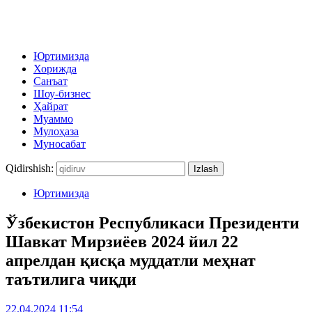
Юртимизда
Хорижда
Санъат
Шоу-бизнес
Ҳайрат
Муаммо
Мулоҳаза
Муносабат
Qidirshish:
Юртимизда
Ўзбекистон Республикаси Президенти
Шавкат Мирзиёев 2024 йил 22
апрелдан қисқа муддатли меҳнат
таътилига чиқди
22.04.2024 11:54