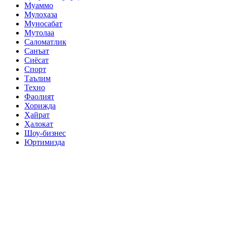
Муаммо
Мулоҳаза
Муносабат
Мутолаа
Саломатлик
Санъат
Сиёсат
Спорт
Таълим
Техно
Фаолият
Хорижда
Ҳайрат
Ҳалокат
Шоу-бизнес
Юртимизда