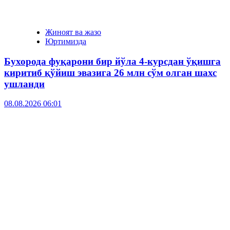
Жиноят ва жазо
Юртимизда
Бухорода фуқарони бир йўла 4-курсдан ўқишга
киритиб қўйиш эвазига 26 млн сўм олган шахс
ушланди
08.08.2026 06:01