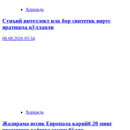
Хорижда
Сунъий интеллект илк бор синтетик вирус
яратишда қўлланди
08.08.2026 05:34
Хорижда
Жазирама иссиқ Европада қарийб 20 минг
инсоннинг ҳаётига зомин бўлди