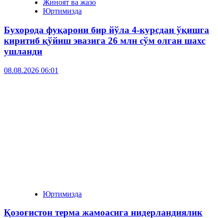
Жиноят ва жазо
Юртимизда
Бухорода фуқарони бир йўла 4-курсдан ўқишга
киритиб қўйиш эвазига 26 млн сўм олган шахс
ушланди
08.08.2026 06:01
Юртимизда
Қозоғистон терма жамоасига нидерландиялик