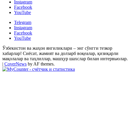
Instagram
Facebook
YouTube
Telegram
Instagram
Facebook
YouTube
Ўзбекистон ва жаҳон янгиликлари – энг сўнгги тезкор
хабарлар! Сиёсат, жамият ва долзарб воқеалар, қизиқарли
мақолалар ва таҳлиллар, машҳур шахслар билан интервьюлар.
|
CoverNews
by AF themes.