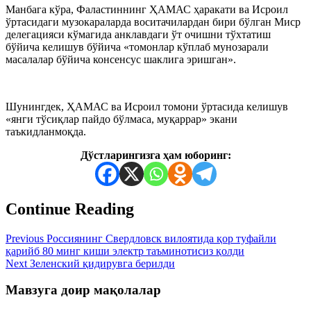
Манбага кўра, Фаластиннинг ҲАМАС ҳаракати ва Исроил
ўртасидаги музокараларда воситачилардан бири бўлган Миср
делегацияси кўмагида анклавдаги ўт очишни тўхтатиш
бўйича келишув бўйича «томонлар кўплаб мунозарали
масалалар бўйича консенсус шаклига эришган».
Шунингдек, ҲАМАС ва Исроил томони ўртасида келишув
«янги тўсиқлар пайдо бўлмаса, муқаррар» экани
таъкидланмоқда.
Дўстларингизга ҳам юборинг:
Continue Reading
Previous
Россиянинг Свердловск вилоятида қор туфайли
қарийб 80 минг киши электр таъминотисиз қолди
Next
Зеленский қидирувга берилди
Мавзуга доир мақолалар