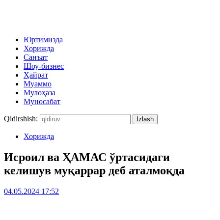
Юртимизда
Хорижда
Санъат
Шоу-бизнес
Ҳайрат
Муаммо
Мулоҳаза
Муносабат
Qidirshish:
Хорижда
Исроил ва ҲАМАС ўртасидаги
келишув муқаррар деб аталмоқда
04.05.2024 17:52