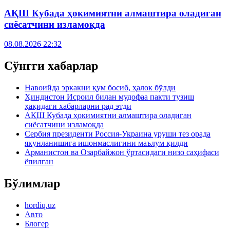
АҚШ Кубада ҳокимиятни алмаштира оладиган
сиёсатчини изламоқда
08.08.2026 22:32
Сўнгги хабарлар
Навоийда эркакни қум босиб, ҳалок бўлди
Ҳиндистон Исроил билан мудофаа пакти тузиш
ҳақидаги хабарларни рад этди
АҚШ Кубада ҳокимиятни алмаштира оладиган
сиёсатчини изламоқда
Сербия президенти Россия-Украина уруши тез орада
якунланишига ишонмаслигини маълум қилди
Арманистон ва Озарбайжон ўртасидаги низо саҳифаси
ёпилган
Бўлимлар
hordiq.uz
Авто
Блогер