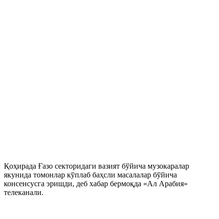
Қоҳирада Ғазо секторидаги вазият бўйича музокаралар
якунида томонлар кўплаб баҳсли масалалар бўйича
консенсусга эришди, деб хабар бермоқда «Ал Арабия»
телеканали.