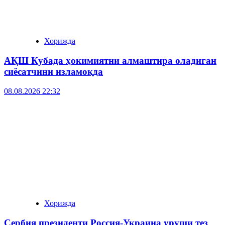
Хорижда
АҚШ Кубада ҳокимиятни алмаштира оладиган
сиёсатчини изламоқда
08.08.2026 22:32
Хорижда
Сербия президенти Россия-Украина уруши тез