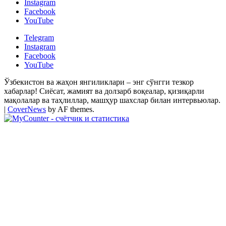
Instagram
Facebook
YouTube
Telegram
Instagram
Facebook
YouTube
Ўзбекистон ва жаҳон янгиликлари – энг сўнгги тезкор
хабарлар! Сиёсат, жамият ва долзарб воқеалар, қизиқарли
мақолалар ва таҳлиллар, машҳур шахслар билан интервьюлар.
|
CoverNews
by AF themes.