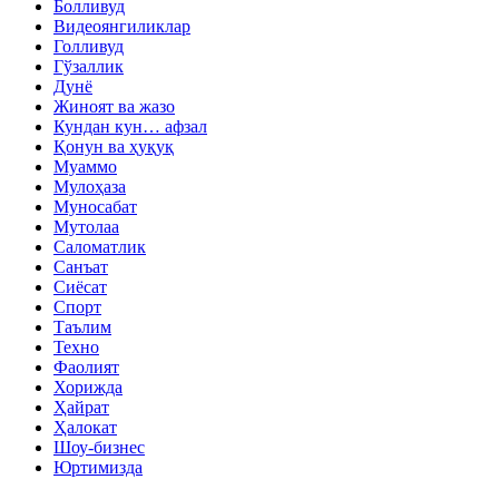
Болливуд
Видеоянгиликлар
Голливуд
Гўзаллик
Дунё
Жиноят ва жазо
Кундан кун… афзал
Қонун ва ҳуқуқ
Муаммо
Мулоҳаза
Муносабат
Мутолаа
Саломатлик
Санъат
Сиёсат
Спорт
Таълим
Техно
Фаолият
Хорижда
Ҳайрат
Ҳалокат
Шоу-бизнес
Юртимизда