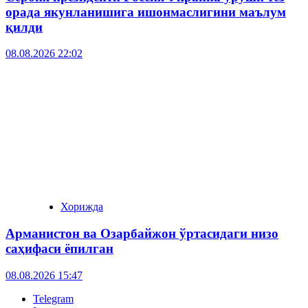
орада якунланишига ишонмаслигини маълум
қилди
08.08.2026 22:02
Хорижда
Арманистон ва Озарбайжон ўртасидаги низо
саҳифаси ёпилган
08.08.2026 15:47
Telegram