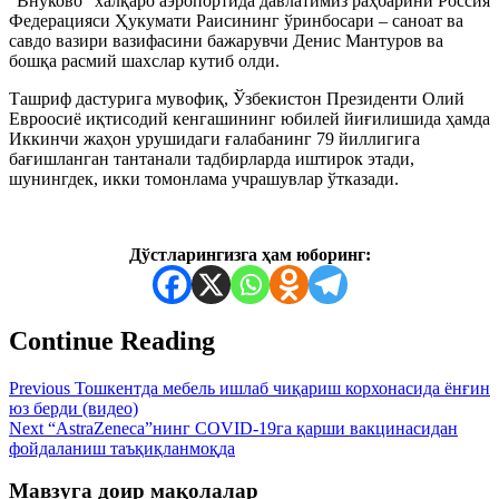
“Внуково” халқаро аэропортида давлатимиз раҳбарини Россия
Федерацияси Ҳукумати Раисининг ўринбосари – саноат ва
савдо вазири вазифасини бажарувчи Денис Мантуров ва
бошқа расмий шахслар кутиб олди.
Ташриф дастурига мувофиқ, Ўзбекистон Президенти Олий
Евроосиё иқтисодий кенгашининг юбилей йиғилишида ҳамда
Иккинчи жаҳон урушидаги ғалабанинг 79 йиллигига
бағишланган тантанали тадбирларда иштирок этади,
шунингдек, икки томонлама учрашувлар ўтказади.
Дўстларингизга ҳам юборинг:
Continue Reading
Previous
Тошкентда мебель ишлаб чиқариш корхонасида ёнғин
юз берди (видео)
Next
“AstraZeneca”нинг COVID-19га қарши вакцинасидан
фойдаланиш таъқиқланмоқда
Мавзуга доир мақолалар