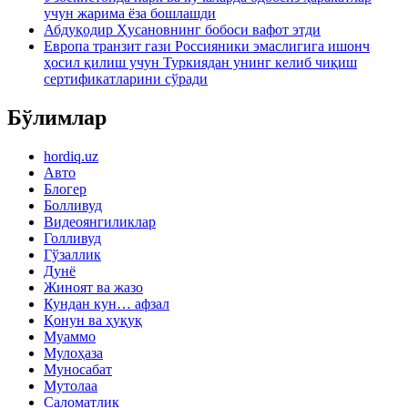
учун жарима ёза бошлашди
Абдуқодир Ҳусановнинг бобоси вафот этди
Европа транзит гази Россияники эмаслигига ишонч
ҳосил қилиш учун Туркиядан унинг келиб чиқиш
сертификатларини сўради
Бўлимлар
hordiq.uz
Авто
Блогер
Болливуд
Видеоянгиликлар
Голливуд
Гўзаллик
Дунё
Жиноят ва жазо
Кундан кун… афзал
Қонун ва ҳуқуқ
Муаммо
Мулоҳаза
Муносабат
Мутолаа
Саломатлик