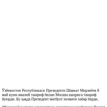
Ўзбекистон Республикаси Президенти Шавкат Мирзиёев 8
май куни амалий ташриф билан Москва шаҳрига ташриф
буюрди. Бу ҳақда Президент матбуот хизмати хабар берди.