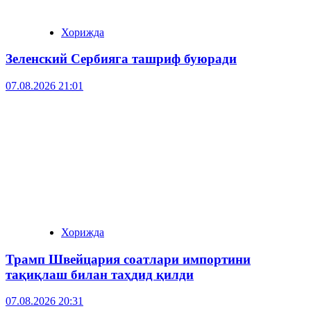
Хорижда
Зеленский Сербияга ташриф буюради
07.08.2026 21:01
Хорижда
Трамп Швейцария соатлари импортини
тақиқлаш билан таҳдид қилди
07.08.2026 20:31