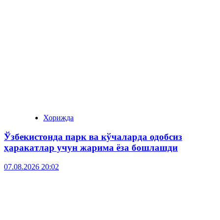
Хорижда
Ўзбекистонда парк ва кўчаларда одобсиз
ҳаракатлар учун жарима ёза бошлашди
07.08.2026 20:02