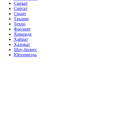
Санъат
Сиёсат
Спорт
Таълим
Техно
Фаолият
Хорижда
Ҳайрат
Ҳалокат
Шоу-бизнес
Юртимизда