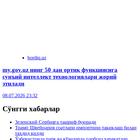
hordiq.uz
my.gov.uz нинг 50 дан ортиқ функциясига
сунъий интеллект технологиялари жорий
этилади
08.07.2026 23:32
Сўнгги хабарлар
Зеленский Сербияга ташриф буюради
Трамп Швейцария соатлари импортини тақиқлаш билан
таҳдид қилди
Ўзбекистонда парк ва кўчаларда одобсиз ҳаракатлар