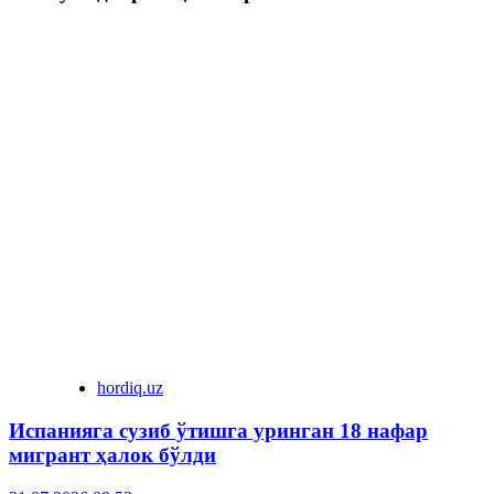
hordiq.uz
Испанияга сузиб ўтишга уринган 18 нафар
мигрант ҳалок бўлди