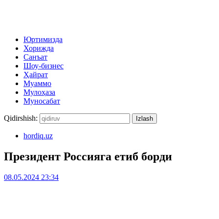
Юртимизда
Хорижда
Санъат
Шоу-бизнес
Ҳайрат
Муаммо
Мулоҳаза
Муносабат
Qidirshish:
hordiq.uz
Президент Россияга етиб борди
08.05.2024 23:34