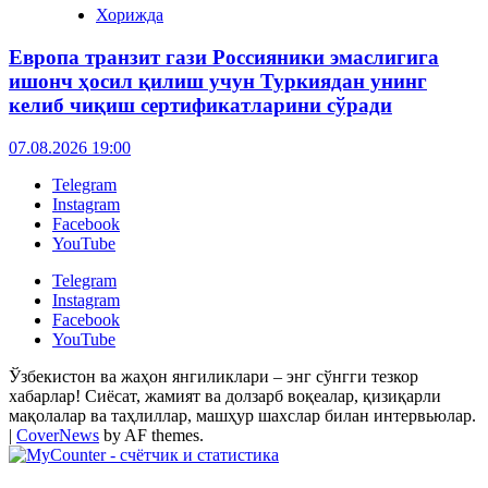
Хорижда
Европа транзит гази Россияники эмаслигига
ишонч ҳосил қилиш учун Туркиядан унинг
келиб чиқиш сертификатларини сўради
07.08.2026 19:00
Telegram
Instagram
Facebook
YouTube
Telegram
Instagram
Facebook
YouTube
Ўзбекистон ва жаҳон янгиликлари – энг сўнгги тезкор
хабарлар! Сиёсат, жамият ва долзарб воқеалар, қизиқарли
мақолалар ва таҳлиллар, машҳур шахслар билан интервьюлар.
|
CoverNews
by AF themes.