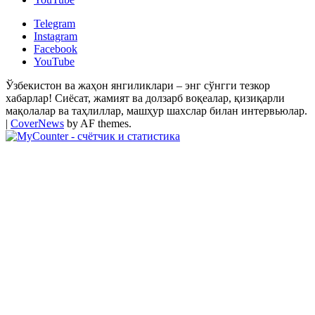
Telegram
Instagram
Facebook
YouTube
Ўзбекистон ва жаҳон янгиликлари – энг сўнгги тезкор
хабарлар! Сиёсат, жамият ва долзарб воқеалар, қизиқарли
мақолалар ва таҳлиллар, машҳур шахслар билан интервьюлар.
|
CoverNews
by AF themes.