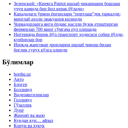
Зеленский: «Киевга Patriot ишлаб чиқаришни бошлаш
учун камида бир йил керак бўлади»
Канададаги ўрмон ёнғинлари “портлаш”дек тарқалди:
минглаб аҳоли эвакуация қилинди
Чорвадорларга янги ёрдам: наслли бузоқ етиштирган
фермерлар 700 минг сўмгача пул олишади
Нигерияда йирик йўл-транспорт ҳодисаси собир бўлди,
қурбонлар бор
Ироқда жанговар дронларни ишлаб чиқиш билан
боғлиқ гуруҳ қўлга олинди
Бўлимлар
hordiq.uz
Авто
Блогер
Болливуд
Видеоянгиликлар
Голливуд
Гўзаллик
Дунё
Жиноят ва жазо
Кундан кун… афзал
Қонун ва ҳуқуқ