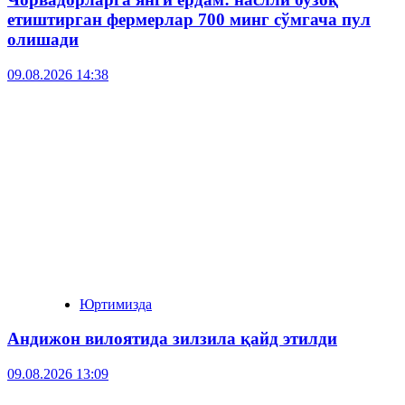
етиштирган фермерлар 700 минг сўмгача пул
олишади
09.08.2026 14:38
Юртимизда
Андижон вилоятида зилзила қайд этилди
09.08.2026 13:09