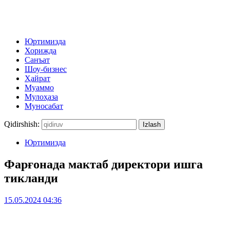
Юртимизда
Хорижда
Санъат
Шоу-бизнес
Ҳайрат
Муаммо
Мулоҳаза
Муносабат
Qidirshish:
Юртимизда
Фарғонада мактаб директори ишга
тикланди
15.05.2024 04:36