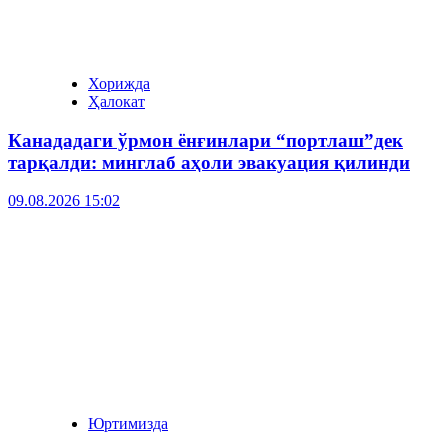
Хорижда
Ҳалокат
Канададаги ўрмон ёнғинлари “портлаш”дек
тарқалди: минглаб аҳоли эвакуация қилинди
09.08.2026 15:02
Юртимизда