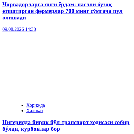
Чорвадорларга янги ёрдам: наслли бузоқ
етиштирган фермерлар 700 минг сўмгача пул
олишади
09.08.2026 14:38
Хорижда
Ҳалокат
Нигерияда йирик йўл-транспорт ҳодисаси собир
бўлди, қурбонлар бор