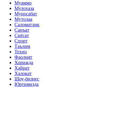
Муаммо
Мулоҳаза
Муносабат
Мутолаа
Саломатлик
Санъат
Сиёсат
Спорт
Таълим
Техно
Фаолият
Хорижда
Ҳайрат
Ҳалокат
Шоу-бизнес
Юртимизда