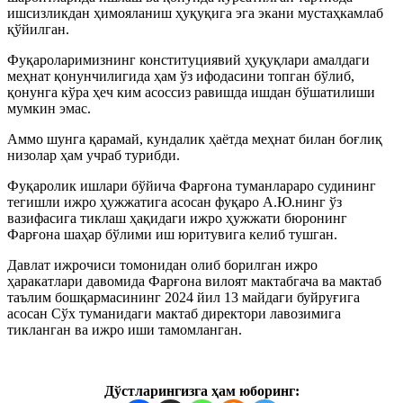
ишсизликдан ҳимояланиш ҳуқуқига эга экани мустаҳкамлаб
қўйилган.
Фуқароларимизнинг конституциявий ҳуқуқлари амалдаги
меҳнат қонунчилигида ҳам ўз ифодасини топган бўлиб,
қонунга кўра ҳеч ким асоссиз равишда ишдан бўшатилиши
мумкин эмас.
Аммо шунга қарамай, кундалик ҳаётда меҳнат билан боғлиқ
низолар ҳам учраб турибди.
Фуқаролик ишлари бўйича Фарғона туманлараро судининг
тегишли ижро ҳужжатига асосан фуқаро А.Ю.нинг ўз
вазифасига тиклаш ҳақидаги ижро ҳужжати бюронинг
Фарғона шаҳар бўлими иш юритувига келиб тушган.
Давлат ижрочиси томонидан олиб борилган ижро
ҳаракатлари давомида Фарғона вилоят мактабгача ва мактаб
таълим бошқармасининг 2024 йил 13 майдаги буйруғига
асосан Сўх туманидаги мактаб директори лавозимига
тикланган ва ижро иши тамомланган.
Дўстларингизга ҳам юборинг: