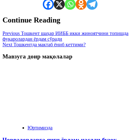
Continue Reading
Previous
Тошкент шаҳар ИИББ икки жиноятчини топишда
фуқаролардан ёрдам сўради
Next
Тошкентда мактаб ёниб кеттими?
Мавзуга доир мақолалар
Юртимизда
Чорвадорларга янги ёрдам: наслли бузоқ