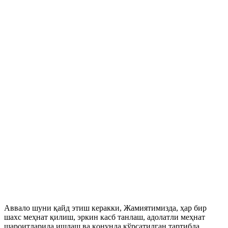
Аввало шуни қайд этиш керакки, Жамиятимизда, ҳар бир
шахс меҳнат қилиш, эркин касб танлаш, адолатли меҳнат
шароитларида ишлаш ва қонунда кўрсатилган тартибда