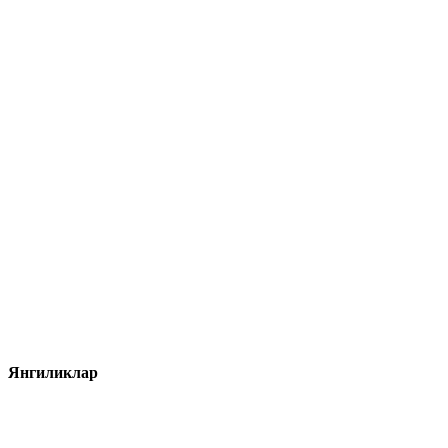
Янгиликлар