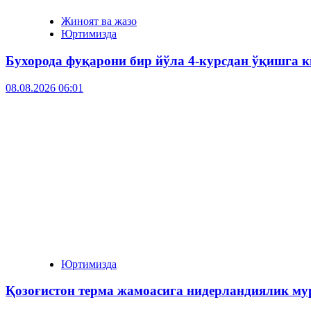
Жиноят ва жазо
Юртимизда
Бухорода фуқарони бир йўла 4-курсдан ўқишга к
08.08.2026 06:01
Юртимизда
Қозоғистон терма жамоасига нидерландиялик му