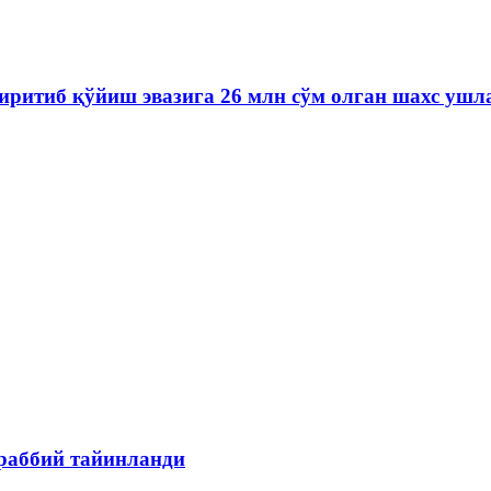
иритиб қўйиш эвазига 26 млн сўм олган шахс ушл
раббий тайинланди