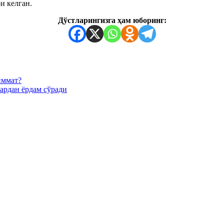
ри келган.
Дўстларингизга ҳам юборинг:
иммат?
рдан ёрдам сўради