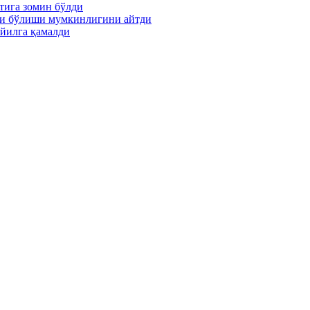
тига зомин бўлди
ти бўлиши мумкинлигини айтди
йилга қамалди