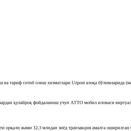
 ва тариф сотиб олиш хизматлари Uzpost алоқа бўлимларида (м
ардан қулайроқ фойдаланиш учун АТТО мобил иловаси виртуал 
и орқали жами 32,3 млндан зиёд транзакция амалга оширилган 