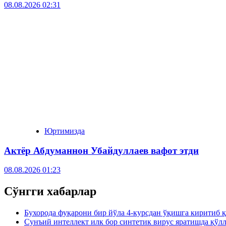
08.08.2026 02:31
Юртимизда
Актёр Абду­маннон Убайдуллаев вафот этди
08.08.2026 01:23
Сўнгги хабарлар
Бухорода фуқарони бир йўла 4-курсдан ўқишга киритиб 
Сунъий интеллект илк бор синтетик вирус яратишда қўл