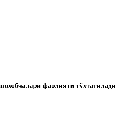
 шохобчалари фаолияти тўхтатилади