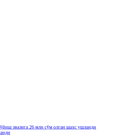
қўйиш эвазига 26 млн сўм олган шахс ушланди
ланди