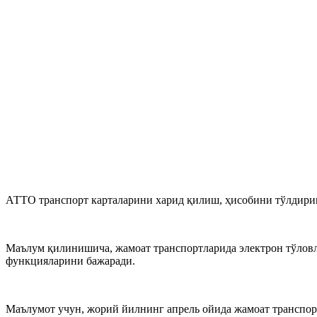
АТТО транспорт карталарини харид қилиш, ҳисобини тўлдириш
Маълум қилинишича, жамоат транспортларида электрон тўловл
функцияларини бажаради.
Маълумот учун, жорий йилнинг апрель ойида жамоат транспорт