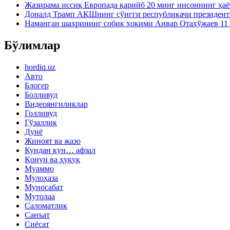
Жазирама иссиқ Европада қарийб 20 минг инсоннинг ҳаё
Доналд Трамп АҚШнинг сўнгги республикачи президен
Наманган шаҳрининг собиқ ҳокими Анвар Отахўжаев 11 
Бўлимлар
hordiq.uz
Авто
Блогер
Болливуд
Видеоянгиликлар
Голливуд
Гўзаллик
Дунё
Жиноят ва жазо
Кундан кун… афзал
Қонун ва ҳуқуқ
Муаммо
Мулоҳаза
Муносабат
Мутолаа
Саломатлик
Санъат
Сиёсат