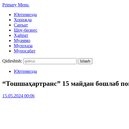
Primary Menu
Юртимизда
Хорижда
Санъат
Шоу-бизнес
Ҳайрат
Муаммо
Мулоҳаза
Муносабат
Qidirshish:
Юртимизда
“Тошшаҳартранс” 15 майдан бошлаб пой
15.05.2024 00:06