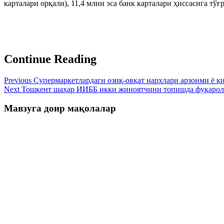
карталари орқали), 11,4 млни эса банк карталари ҳиссасига тўғ
Continue Reading
Previous
Супермаркетлардаги озиқ-овқат нархлари арзонми ё қ
Next
Тошкент шаҳар ИИББ икки жиноятчини топишда фуқарола
Мавзуга доир мақолалар