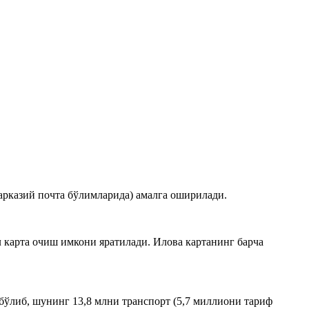
арказий почта бўлимларида) амалга оширилади.
карта очиш имкони яратилади. Илова картанинг барча
бўлиб, шунинг 13,8 млни транспорт (5,7 миллиони тариф