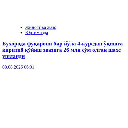
Жиноят ва жазо
Юртимизда
Бухорода фуқарони бир йўла 4-курсдан ўқишга
киритиб қўйиш эвазига 26 млн сўм олган шахс
ушланди
08.08.2026 06:01