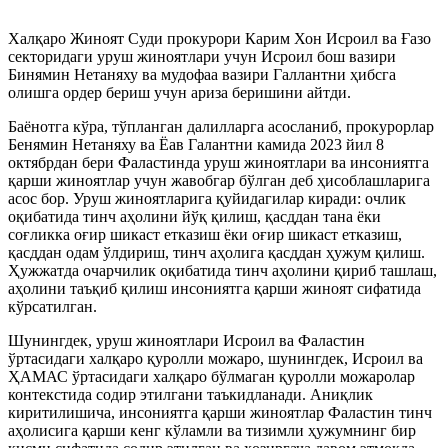
Халқаро Жиноят Суди прокурори Карим Хон Исроил ва Ғазо
секторидаги уруш жиноятлари учун Исроил бош вазири
Бинямин Нетаняху ва мудофаа вазири Галлантни ҳибсга
олишга ордер бериш учун ариза беришини айтди.
Баёнотга кўра, тўпланган далилларга асосланиб, прокурорлар
Бенямин Нетаняху ва Ёав Галантни камида 2023 йил 8
октябрдан бери Фаластинда уруш жиноятлари ва инсониятга
қарши жиноятлар учун жавобгар бўлган деб ҳисоблашларига
асос бор. Уруш жиноятларига қуйидагилар киради: очлик
оқибатида тинч аҳолини йўқ қилиш, қасддан тана ёки
соғликка оғир шикаст етказиш ёки оғир шикаст етказиш,
қасддан одам ўлдириш, тинч аҳолига қасддан ҳужум қилиш.
Ҳужжатда очарчилик оқибатида тинч аҳолини қириб ташлаш,
аҳолини таъқиб қилиш инсониятга қарши жиноят сифатида
кўрсатилган.
Шунингдек, уруш жиноятлари Исроил ва Фаластин
ўртасидаги халқаро қуролли можаро, шунингдек, Исроил ва
ҲАМАС ўртасидаги халқаро бўлмаган қуролли можаролар
контекстида содир этилгани таъкидланади. Аниқлик
киритилишича, инсониятга қарши жиноятлар Фаластин тинч
аҳолисига қарши кенг кўламли ва тизимли ҳужумнинг бир