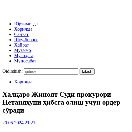
Юртимизда
Хорижда
Санъат
Шоу-бизнес
Ҳайрат
Муаммо
Мулоҳаза
Муносабат
Qidirshish:
Хорижда
Халқаро Жиноят Суди прокурори
Нетаняхуни ҳибсга олиш учун ордер
сўради
20.05.2024 21:21