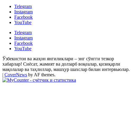
Telegram
Instagram
Facebook
YouTube
Telegram
Instagram
Facebook
YouTube
Ўзбекистон ва жаҳон янгиликлари – энг сўнгги тезкор
хабарлар! Сиёсат, жамият ва долзарб воқеалар, қизиқарли
мақолалар ва таҳлиллар, машҳур шахслар билан интервьюлар.
|
CoverNews
by AF themes.