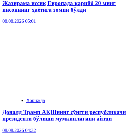
Жазирама иссиқ Европада қарийб 20 минг
инсоннинг ҳаётига зомин бўлди
08.08.2026 05:01
Хорижда
Доналд Трамп АҚШнинг сўнгги республикачи
президенти бўлиши мумкинлигини айтди
08.08.2026 04:32