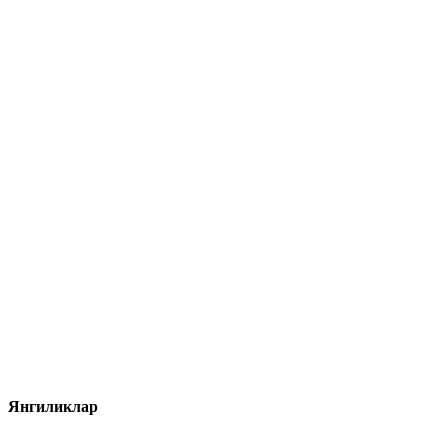
Янгиликлар