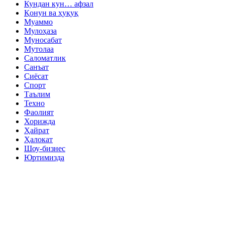
Кундан кун… афзал
Қонун ва ҳуқуқ
Муаммо
Мулоҳаза
Муносабат
Мутолаа
Саломатлик
Санъат
Сиёсат
Спорт
Таълим
Техно
Фаолият
Хорижда
Ҳайрат
Ҳалокат
Шоу-бизнес
Юртимизда