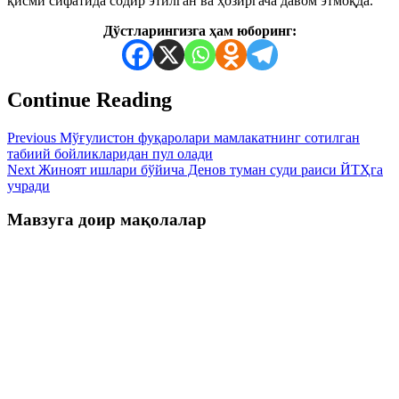
қисми сифатида содир этилган ва ҳозиргача давом этмоқда.
Дўстларингизга ҳам юборинг:
Continue Reading
Previous
Мўғулистон фуқаролари мамлакатнинг сотилган
табиий бойликларидан пул олади
Next
Жиноят ишлари бўйича Денов туман суди раиси ЙТҲга
учради
Мавзуга доир мақолалар