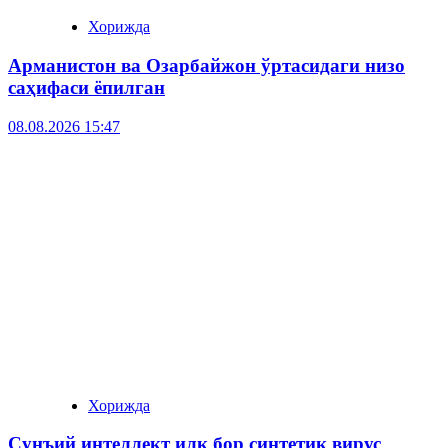
Хорижда
Арманистон ва Озарбайжон ўртасидаги низо
саҳифаси ёпилган
08.08.2026 15:47
Хорижда
Сунъий интеллект илк бор синтетик вирус