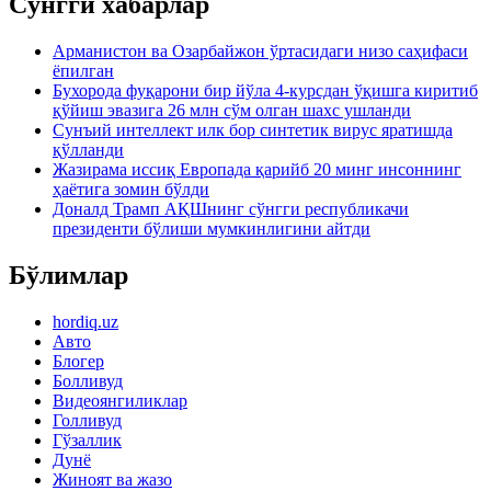
Сўнгги хабарлар
Арманистон ва Озарбайжон ўртасидаги низо саҳифаси
ёпилган
Бухорода фуқарони бир йўла 4-курсдан ўқишга киритиб
қўйиш эвазига 26 млн сўм олган шахс ушланди
Сунъий интеллект илк бор синтетик вирус яратишда
қўлланди
Жазирама иссиқ Европада қарийб 20 минг инсоннинг
ҳаётига зомин бўлди
Доналд Трамп АҚШнинг сўнгги республикачи
президенти бўлиши мумкинлигини айтди
Бўлимлар
hordiq.uz
Авто
Блогер
Болливуд
Видеоянгиликлар
Голливуд
Гўзаллик
Дунё
Жиноят ва жазо