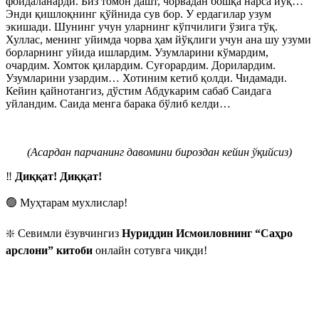
фойдаланарди. Биз томон дашт, чорвадан бошқа нарса йўқ…
Энди қишлоқнинг қўйнида сув бор. У ердагилар узум
экишади. Шунинг учун уларнинг кўпчилиги ўзига тўқ.
Хуллас, менинг уйимда чорва ҳам йўқлиги учун ана шу узуми
борларнинг уйида ишлардим. Узумларини кўмардим,
очардим. Хомток қилардим. Суғорардим. Дорилардим.
Узумларини узардим… Хотиним кетиб қолди. Чидамади.
Кейин қайнотангиз, дўстим Абдукарим сабаб Саидага
уйландим. Саида менга барака бўлиб келди…
(Асардан парчанинг давомини бироздан кейин ўқийсиз)
‼️
Диққат! Диққат!
🟢 Муҳтарам мухлислар!
❇️ Севимли ёзувчингиз
Нуриддин Исмоиловнинг “Саҳро
арслони” китоби
онлайн сотувга чиқди!