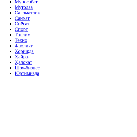
Муносабат
Мутолаа
Саломатлик
Санъат
Сиёсат
Спорт
Таълим
Техно
Фаолият
Хорижда
Ҳайрат
Ҳалокат
Шоу-бизнес
Юртимизда