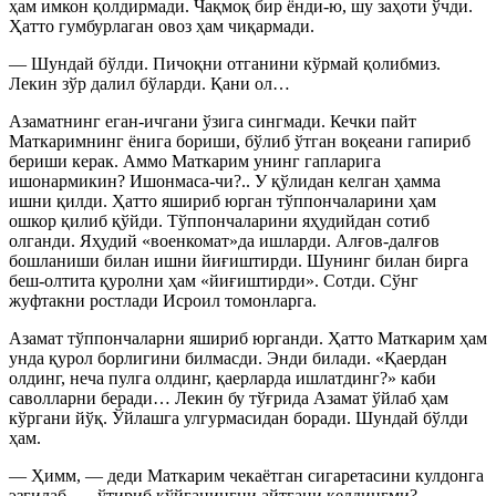
ҳам имкон қолдирмади. Чақмоқ бир ёнди-ю, шу заҳоти ўчди.
Ҳатто гумбурлаган овоз ҳам чиқармади.
— Шундай бўлди. Пичоқни отганини кўрмай қолибмиз.
Лекин зўр далил бўларди. Қани ол…
Азаматнинг еган-ичгани ўзига сингмади. Кечки пайт
Маткаримнинг ёнига бориши, бўлиб ўтган воқеани гапириб
бериши керак. Аммо Маткарим унинг гапларига
ишонармикин? Ишонмаса-чи?.. У қўлидан келган ҳамма
ишни қилди. Ҳатто яшириб юрган тўппончаларини ҳам
ошкор қилиб қўйди. Тўппончаларини яҳудийдан сотиб
олганди. Яҳудий «военкомат»да ишларди. Алғов-далғов
бошланиши билан ишни йиғиштирди. Шунинг билан бирга
беш-олтита қуролни ҳам «йиғиштирди». Сотди. Сўнг
жуфтакни ростлади Исроил томонларга.
Азамат тўппончаларни яшириб юрганди. Ҳатто Маткарим ҳам
унда қурол борлигини билмасди. Энди билади. «Қаердан
олдинг, неча пулга олдинг, қаерларда ишлатдинг?» каби
саволларни беради… Лекин бу тўғрида Азамат ўйлаб ҳам
кўргани йўқ. Ўйлашга улгурмасидан боради. Шундай бўлди
ҳам.
— Ҳимм, — деди Маткарим чекаётган сигаретасини кулдонга
эзғилаб, — ўтириб қўйганингни айтгани келдингми?..