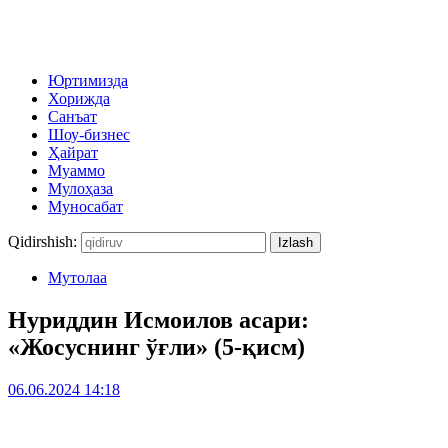
Юртимизда
Хорижда
Санъат
Шоу-бизнес
Ҳайрат
Муаммо
Мулоҳаза
Муносабат
Qidirshish:
Мутолаа
Нуриддин Исмоилов асари:
«Жосуснинг ўғли» (5-қисм)
06.06.2024 14:18