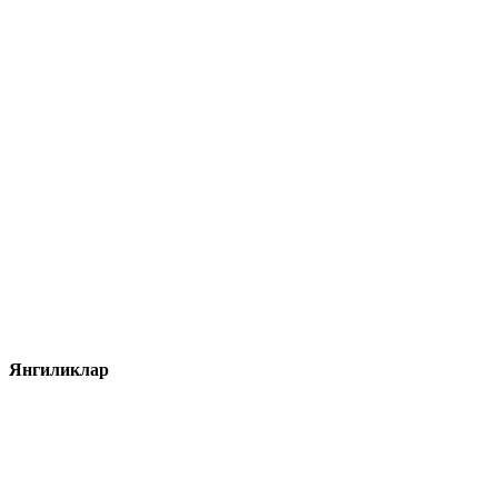
Янгиликлар