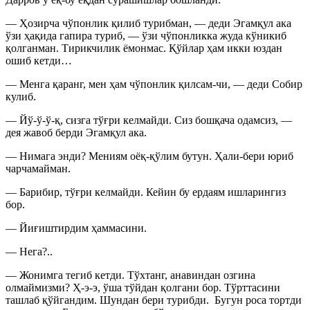
— Ҳозирча чўпонлик қилиб турибман, — деди Эгамқул ака
ўзи ҳақида гапира туриб, — ўзи чўпонликка жуда кўникиб
қолганман. Тирикчилик ёмонмас. Қўйлар ҳам икки юздан
ошиб кетди…
— Менга қаранг, мен ҳам чўпонлик қилсам-чи, — деди Собир
кулиб.
— Йў-ў-ў-қ, сизга тўғри келмайди. Сиз бошқача одамсиз, —
дея жавоб берди Эгамқул ака.
— Нимага энди? Мениям оёқ-қўлим бутун. Ҳали-бери юриб
чарчамайман.
— Барибир, тўғри келмайди. Кейин бу ердаям ишларингиз
бор.
— Йиғиштирдим ҳаммасини.
— Нега?..
— Жонимга тегиб кетди. Тўхтанг, анавиндан озгина
олмаймизми? Ҳ-э-э, ўша тўйдан қолгани бор. Тўрттасини
ташлаб қўйгандим. Шундан бери турибди. Бугун роса тортди