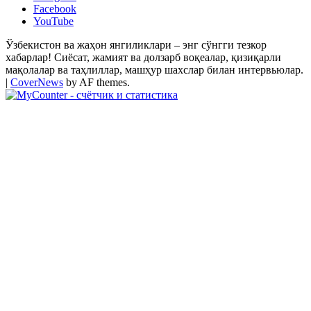
Facebook
YouTube
Ўзбекистон ва жаҳон янгиликлари – энг сўнгги тезкор
хабарлар! Сиёсат, жамият ва долзарб воқеалар, қизиқарли
мақолалар ва таҳлиллар, машҳур шахслар билан интервьюлар.
|
CoverNews
by AF themes.