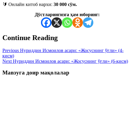
🔰 Онлайн китоб нархи:
30 000 сўм.
Дўстларингизга ҳам юборинг:
Continue Reading
Previous
Нуриддин Исмоилов асари: «Жосуснинг ўғли» (4-
қисм)
Next
Нуриддин Исмоилов асари: «Жосуснинг ўғли» (6-қисм)
Мавзуга доир мақолалар