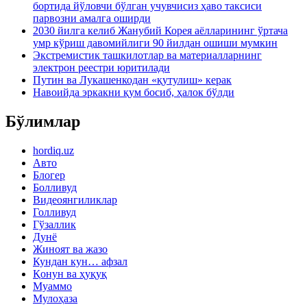
бортида йўловчи бўлган учувчисиз ҳаво таксиси
парвозни амалга оширди
2030 йилга келиб Жанубий Корея аёлларининг ўртача
умр кўриш давомийлиги 90 йилдан ошиши мумкин
Экстремистик ташкилотлар ва материалларнинг
электрон реестри юритилади
Путин ва Лукашенкодан «қутулиш» керак
Навоийда эркакни қум босиб, ҳалок бўлди
Бўлимлар
hordiq.uz
Авто
Блогер
Болливуд
Видеоянгиликлар
Голливуд
Гўзаллик
Дунё
Жиноят ва жазо
Кундан кун… афзал
Қонун ва ҳуқуқ
Муаммо
Мулоҳаза