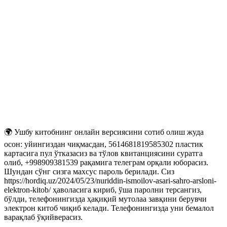
🌍 Ушбу китобнинг онлайн версиясини сотиб олиш жуда
осон: уйингиздан чиқмасдан, 5614681819585302 пластик
картасига пул ўтказасиз ва тўлов квитанциясини суратга
олиб, +998909381539 рақамига телеграм орқали юборасиз.
Шундан сўнг сизга махсус пароль берилади. Сиз
https://hordiq.uz/2024/05/23/nuriddin-ismoilov-asari-sahro-arsloni-
elektron-kitob/ ҳаволасига кириб, ўша паролни терсангиз,
бўлди, телефонингизда ҳақиқий мутолаа завқини берувчи
электрон китоб чиқиб келади. Телефонингизда уни бемалол
варақлаб ўқийверасиз.