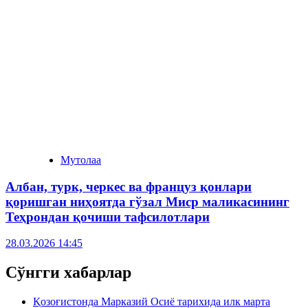
Мутолаа
Албан, турк, черкес ва француз қонлари
қоришган ниҳоятда гўзал Миср маликасининг
Теҳрондан қочиши тафсилотлари
28.03.2026 14:45
Сўнгги хабарлар
Қозоғистонда Марказий Осиё тарихида илк марта