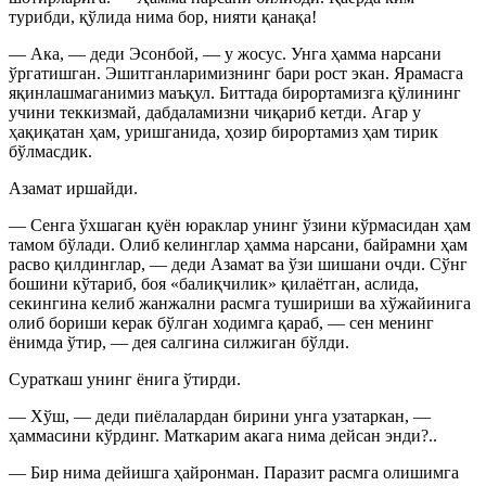
турибди, қўлида нима бор, нияти қанақа!
— Ака, — деди Эсонбой, — у жосус. Унга ҳамма нарсани
ўргатишган. Эшитганларимизнинг бари рост экан. Ярамасга
яқинлашмаганимиз маъқул. Биттада бирортамизга қўлининг
учини теккизмай, дабдаламизни чиқариб кетди. Агар у
ҳақиқатан ҳам, уришганида, ҳозир бирортамиз ҳам тирик
бўлмасдик.
Азамат иршайди.
— Сенга ўхшаган қуён юраклар унинг ўзини кўрмасидан ҳам
тамом бўлади. Олиб келинглар ҳамма нарсани, байрамни ҳам
расво қилдинглар, — деди Азамат ва ўзи шишани очди. Сўнг
бошини кўтариб, боя «балиқчилик» қилаётган, аслида,
секингина келиб жанжални расмга тушириши ва хўжайинига
олиб бориши керак бўлган ходимга қараб, — сен менинг
ёнимда ўтир, — дея салгина силжиган бўлди.
Сураткаш унинг ёнига ўтирди.
— Хўш, — деди пиёлалардан бирини унга узатаркан, —
ҳаммасини кўрдинг. Маткарим акага нима дейсан энди?..
— Бир нима дейишга ҳайронман. Паразит расмга олишимга