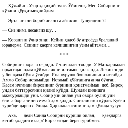
— Хўжайин. Улар ҳақиқий эмас. Ўйинчоқ. Мен Собирнинг
кўзини қўрқитмоқчийдим…
— Эртагингни бориб онангга айтасан. Тушундинг?!
— Сиз нима десангиз шу…
— Қорангни ўчир энди. Кейин ҳадеб бу атрофда ўралашиб
юраверма. Сенинг қаерга келишингни ўзим айтаман…
* * *
Собирнинг юраги оғриди. Ич-ичидан эзилди. У Маткаримдан
орқасидан одам қўймасликни илтимос қилганди. Лекин энди
у бошқача йўлга ўтибди. Яна «уруш» бошланишини истабди.
Аммо Собир истамайди. Истамай қўйганига анча бўлган.
Қасам ичганди бировнинг бурнини қонатмайман, деб. Бироқ
ундан баттарроғини қилиб қўйди. Шундай қилишга
мажбурлашди уни. Собир ўзи билан ўзи овора бўлиб уйи
ёнига борганини сезмай ҳам қолди. Синглисини кўрди. Куёви
турибди дарвоза ёнида. Ҳар иккаласининг ҳам қўлида тугун.
— Ака, — деди Саида Собирни кўриши билан, — қаёқларга
кетиб қолдингизлар? Бир соатдан бери турибмиз.