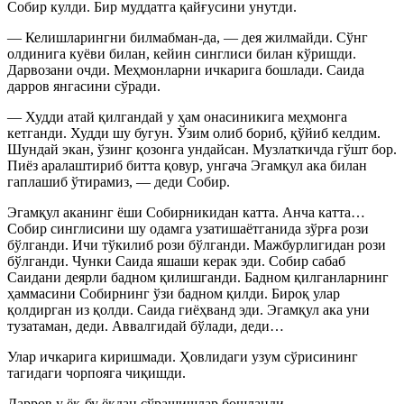
Собир кулди. Бир муддатга қайғусини унутди.
— Келишларингни билмабман-да, — дея жилмайди. Сўнг
олдинига куёви билан, кейин синглиси билан кўришди.
Дарвозани очди. Меҳмонларни ичкарига бошлади. Саида
дарров янгасини сўради.
— Худди атай қилгандай у ҳам онасиникига меҳмонга
кетганди. Худди шу бугун. Ўзим олиб бориб, қўйиб келдим.
Шундай экан, ўзинг қозонга ундайсан. Музлаткичда гўшт бор.
Пиёз аралаштириб битта қовур, унгача Эгамқул ака билан
гаплашиб ўтирамиз, — деди Собир.
Эгамқул аканинг ёши Собирникидан катта. Анча катта…
Собир синглисини шу одамга узатишаётганида зўрға рози
бўлганди. Ичи тўкилиб рози бўлганди. Мажбурлигидан рози
бўлганди. Чунки Саида яшаши керак эди. Собир сабаб
Саидани деярли бадном қилишганди. Бадном қилганларнинг
ҳаммасини Собирнинг ўзи бадном қилди. Бироқ улар
қолдирган из қолди. Саида гиёҳванд эди. Эгамқул ака уни
тузатаман, деди. Аввалгидай бўлади, деди…
Улар ичкарига киришмади. Ҳовлидаги узум сўрисининг
тагидаги чорпояга чиқишди.
Дарров у ёқ-бу ёқдан сўрашишлар бошланди.