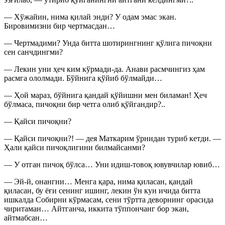
— Хўжайин, нима қилай энди? У одам эмас экан.
Бировимизни бир чертмасдан…
— Чертмадими? Унда битта шотирингнинг қўлига пичоқни
сен санчдингми?
— Лекин уни ҳеч ким кўрмади-да. Анави расмчингиз ҳам
расмга ололмади. Бўйнига қўйиб бўлмайди…
— Ҳой мараз, бўйнига қандай қўйишни мен биламан! Ҳеч
бўлмаса, пичоқни бир четга олиб қўйгандир?..
— Қайси пичоқни?
— Қайси пичоқни?! — дея Маткарим ўрнидан туриб кетди. —
Ҳали қайси пичоқлигини билмайсанми?
— У отган пичоқ бўлса… Уни идиш-товоқ ювувчилар ювиб…
— Эй-й, онангни… Менга қара, нима қиласан, қандай
қиласан, бу ёғи сенинг ишинг, лекин ўн кун ичида битта
ишкалда Собирни кўрмасам, сени тўртта деворнинг орасида
чиритаман… Айтганча, иккита тўппончанг бор экан,
айтмабсан…