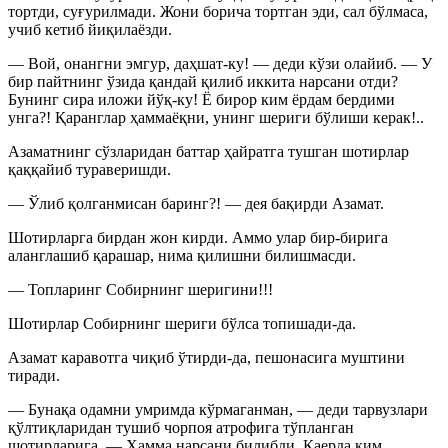
тортди, суғурилмади. Жони борича тортган эди, сал бўлмаса,
учиб кетиб йиқилаёзди.
— Вой, онангни эмгур, даҳшат-ку! — деди кўзи олайиб. — У
бир пайтнинг ўзида қандай қилиб иккита нарсани отди?
Бунинг сира иложи йўқ-ку! Ё бирор ким ёрдам бердими
унга?! Қаранглар ҳаммаёқни, унинг шериги бўлиши керак!..
Азаматнинг сўзларидан баттар ҳайратга тушган шотирлар
қаққайиб тураверишди.
— Ўлиб қолганмисан баринг?! — дея бақирди Азамат.
Шотирларга бирдан жон кирди. Аммо улар бир-бирига
аланглашиб қарашар, нима қилишни билишмасди.
— Топларинг Собирнинг шеригини!!!
Шотирлар Собирнинг шериги бўлса топишади-да.
Азамат каравотга чиқиб ўтирди-да, пешонасига муштини
тиради.
— Бунақа одамни умримда кўрмаганман, — деди тарвузлари
қўлтиқларидан тушиб чорпоя атрофига тўпланган
шотирларига. — Ҳамма нарсани билибди. Қаерда ким