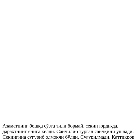
Азаматнинг бошқа сўзга тили бормай, секин юрди-да,
дарахтнинг ёнига келди. Санчилиб турган санчқини ушлади.
Секингина суғуриб олмоқчи бўлди. Суғурилмади. Қаттиқроқ