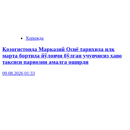
Хорижда
Қозоғистонда Марказий Осиё тарихида илк
марта бортида йўловчи бўлган учувчисиз ҳаво
таксиси парвозни амалга оширди
09.08.2026 01:33