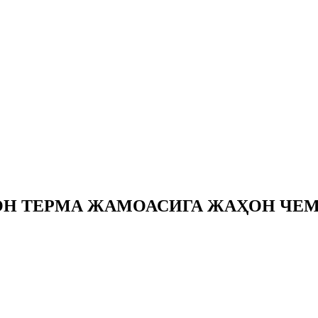
РОН ТEРМА ЖАМОАСИГА ЖАҲОН ЧE