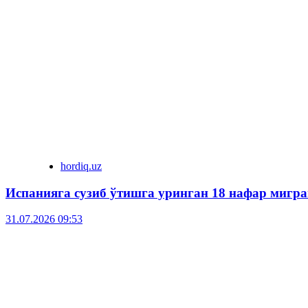
hordiq.uz
Испанияга сузиб ўтишга уринган 18 нафар мигра
31.07.2026 09:53