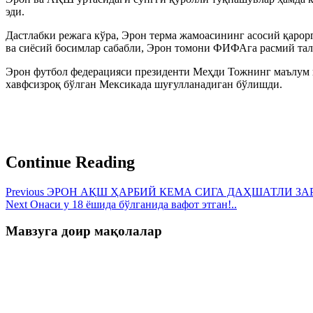
эди.
Дастлабки режага кўра, Эрон терма жамоасининг асосий қаро
ва сиёсий босимлар сабабли, Эрон томони ФИФАга расмий тал
Эрон футбол федерацияси президенти Меҳди Тожнинг маълум
хавфсизроқ бўлган Мeксикада шуғулланадиган бўлишди.
Continue Reading
Previous
ЭРОН АҚШ ҲАРБИЙ КЕМА СИГА ДАҲШАТЛИ ЗА
Next
Онаси у 18 ёшида бўлганида вафот этган!..
Мавзуга доир мақолалар