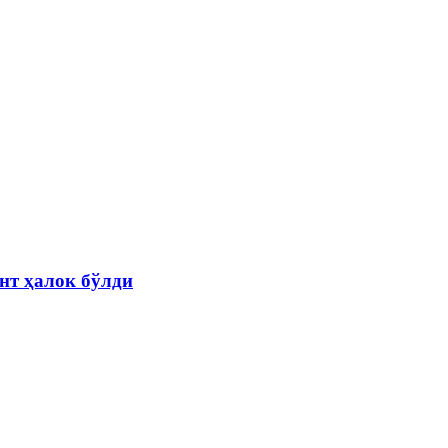
нт ҳалок бўлди