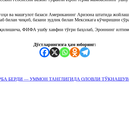
ргоҳи ва машғулот базаси Американинг Аризона штатида жойлаш
аб билан чиқиб, базани зудлик билан Мексикага кўчиришни сўр
 қилишича, ФИФА ушбу хавфни тўғри баҳолаб, Эроннинг илтим
Дўстларингизга ҳам юборинг:
РБА БЕРДИ — УММОН ТАНГЛИГИДА ОЛОВЛИ ТЎҚНАШУВ