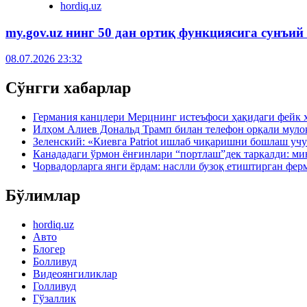
hordiq.uz
my.gov.uz нинг 50 дан ортиқ функциясига сунъий
08.07.2026 23:32
Сўнгги хабарлар
Германия канцлери Мерцнинг истеъфоси ҳақидаги фейк 
Илҳом Алиев Дональд Трамп билан телефон орқали муло
Зеленский: «Киевга Patriot ишлаб чиқаришни бошлаш учу
Канададаги ўрмон ёнғинлари “портлаш”дек тарқалди: ми
Чорвадорларга янги ёрдам: наслли бузоқ етиштирган фер
Бўлимлар
hordiq.uz
Авто
Блогер
Болливуд
Видеоянгиликлар
Голливуд
Гўзаллик