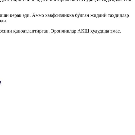
иши керак эди. Аммо хавфсизликка бўлган жиддий таҳдидлар
ади.
осини қаноатлантирган. Эронликлар АҚШ ҳудудида эмас,
!