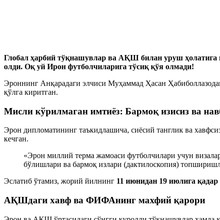
Глобал ҳарбий тўқнашувлар ва АҚШ билан уруш ҳолатига 
олди. Оқ уй Ирон футболчиларига тўсиқ қўя олмади!
Эроннинг Анқарадаги элчиси Муҳаммад Ҳасан Ҳабиболлазодан
қўлга киритган.
Мисли кўрилмаган имтиёз: Бармоқ изисиз ва навб
Эрон дипломатининг таъкидлашича, сиёсий танглик ва хавфсиз
кечган.
«Эрон миллий терма жамоаси футболчилари учун визалар
бўлишлари ва бармоқ излари (дактилоскопия) топширишл
Эслатиб ўтамиз, жорий йилнинг
11 июнидан 19 июлига қадар
АҚШдаги хавф ва ФИФАнинг махфий қарори
Эрон ва АҚШ ўртасидаги сўнгги қуролли тўқнашувлар ҳамда к