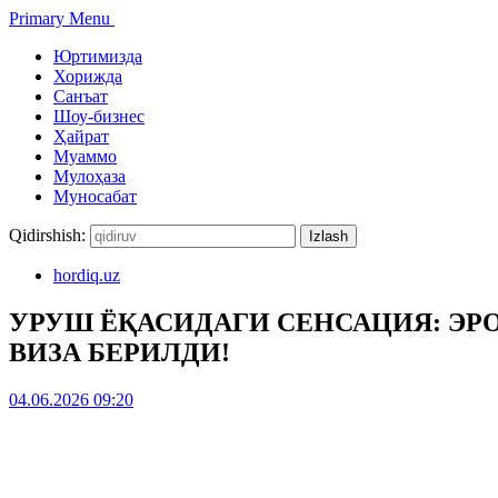
Primary Menu
Юртимизда
Хорижда
Санъат
Шоу-бизнес
Ҳайрат
Муаммо
Мулоҳаза
Муносабат
Qidirshish:
hordiq.uz
УРУШ ЁҚАСИДАГИ СЕНСАЦИЯ: Э
ВИЗА БЕРИЛДИ!
04.06.2026 09:20