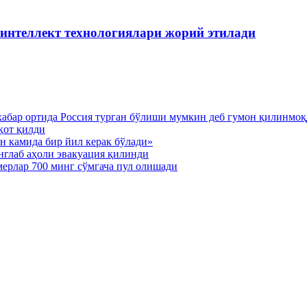
 интеллект технологиялари жорий этилади
хабар ортида Россия турган бўлиши мумкин деб гумон қилинмо
қот қилди
н камида бир йил керак бўлади»
нглаб аҳоли эвакуация қилинди
мерлар 700 минг сўмгача пул олишади