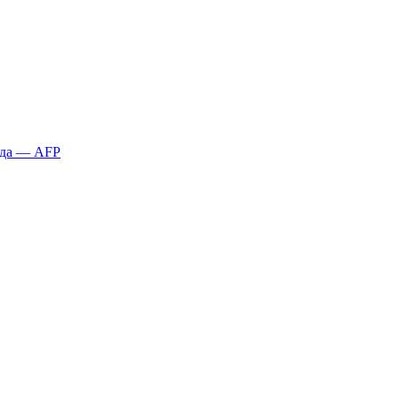
қда — AFP