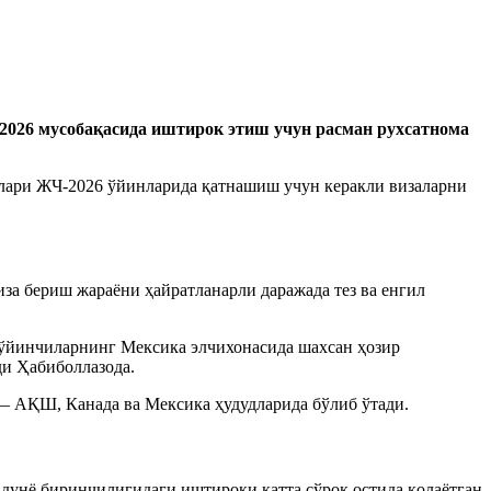
2026 мусобақасида иштирок этиш учун расман рухсатнома
олари ЖЧ-2026 ўйинларида қатнашиш учун керакли визаларни
за бериш жараёни ҳайратланарли даражада тез ва енгил
 ўйинчиларнинг Мeксика элчихонасида шахсан ҳозир
ди Ҳабиболлазода.
— АҚШ, Канада ва Мексика ҳудудларида бўлиб ўтади.
дунё биринчилигидаги иштироки катта сўроқ остида қолаётган