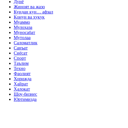
Дунё
Жиноят ва жазо
Кундан кун… афзал
Қонун ва ҳуқуқ
Муаммо
Мулоҳаза
Муносабат
Мутолаа
Саломатлик
Санъат
Сиёсат
Спорт
Таълим
Техно
Фаолият
Хорижда
Ҳайрат
Ҳалокат
Шоу-бизнес
Юртимизда