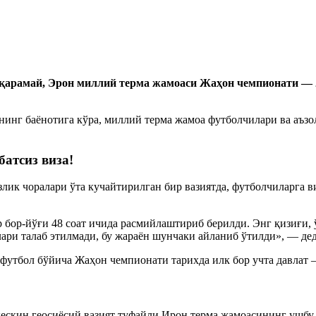
қарамай, Эрон миллий терма жамоаси Жаҳон чемпионати — 
инг баёнотига кўра, миллий терма жамоа футболчилари ва аъз
атсиз виза!
лик чоралари ўта кучайтирилган бир вазиятда, футболчиларга ви
 бор-йўғи 48 соат ичида расмийлаштириб берилди. Энг қизиғи,
ари талаб этилмади, бу жараён шунчаки айланиб ўтилди», — де
футбол бўйича Жаҳон чемпионати тарихда илк бор учта давлат 
ескин геосиёсий вазият туфайли Ирон терма жамоасининг ушбу 