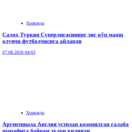
Хорижда
Салоҳ Туркия Суперлигасининг энг кўп маош
олувчи футболчисига айланди
07.08.2026 04:03
Хорижда
Аргентинада Англия устидан қозонилган ғалаба
шарафига байрам эълон қилинди