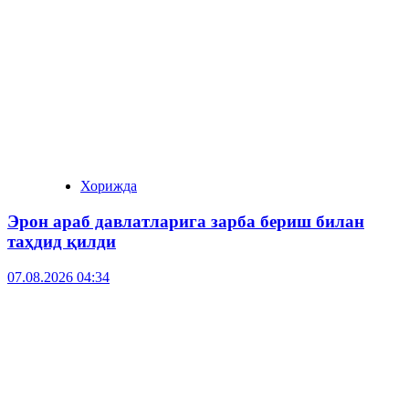
Хорижда
Эрон араб давлатларига зарба бериш билан
таҳдид қилди
07.08.2026 04:34