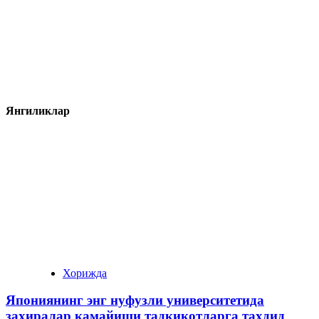
Янгиликлар
Хорижда
Япониянинг энг нуфузли университетида
захиралар камайиши тадқиқотларга таҳдид