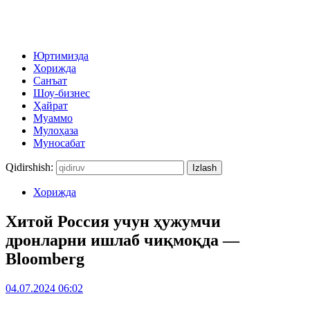
Юртимизда
Хорижда
Санъат
Шоу-бизнес
Ҳайрат
Муаммо
Мулоҳаза
Муносабат
Qidirshish:
Хорижда
Хитой Россия учун ҳужумчи
дронларни ишлаб чиқмоқда —
Bloomberg
04.07.2024 06:02