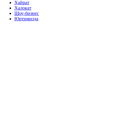
Ҳайрат
Ҳалокат
Шоу-бизнес
Юртимизда