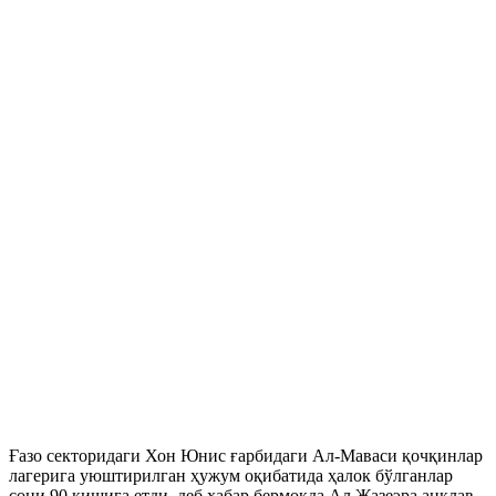
Ғазо секторидаги Хон Юнис ғарбидаги Ал-Маваси қочқинлар
лагерига уюштирилган ҳужум оқибатида ҳалок бўлганлар
сони 90 кишига етди, деб хабар бермоқда Ал Жазеэра анклав