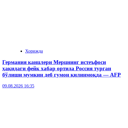
Хорижда
Германия канцлери Мерцнинг истеъфоси
ҳақидаги фейк хабар ортида Россия турган
бўлиши мумкин деб гумон қилинмоқда — AFP
09.08.2026 16:35