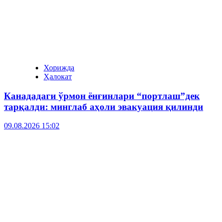
Хорижда
Ҳалокат
Канададаги ўрмон ёнғинлари “портлаш”дек
тарқалди: минглаб аҳоли эвакуация қилинди
09.08.2026 15:02