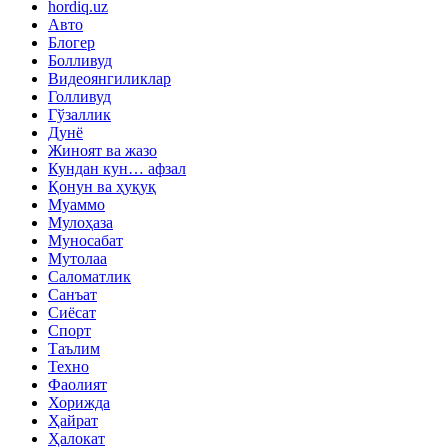
hordiq.uz
Авто
Блогер
Болливуд
Видеоянгиликлар
Голливуд
Гўзаллик
Дунё
Жиноят ва жазо
Кундан кун… афзал
Қонун ва ҳуқуқ
Муаммо
Мулоҳаза
Муносабат
Мутолаа
Саломатлик
Санъат
Сиёсат
Спорт
Таълим
Техно
Фаолият
Хорижда
Ҳайрат
Ҳалокат