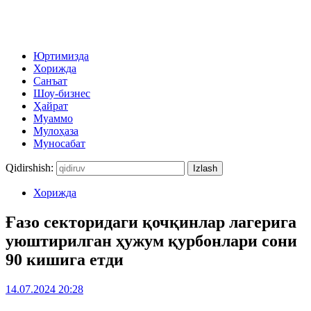
Юртимизда
Хорижда
Санъат
Шоу-бизнес
Ҳайрат
Муаммо
Мулоҳаза
Муносабат
Qidirshish:
Хорижда
Ғазо секторидаги қочқинлар лагерига
уюштирилган ҳужум қурбонлари сони
90 кишига етди
14.07.2024 20:28