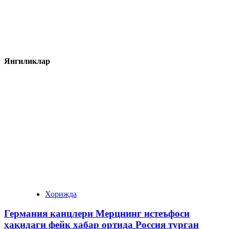
Янгиликлар
Хорижда
Германия канцлери Мерцнинг истеъфоси
ҳақидаги фейк хабар ортида Россия турган