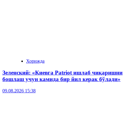
Хорижда
Зеленский: «Киевга Patriot ишлаб чиқаришни
бошлаш учун камида бир йил керак бўлади»
09.08.2026 15:38