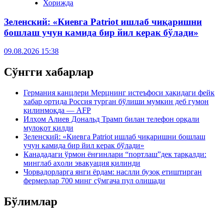
Хорижда
Зеленский: «Киевга Patriot ишлаб чиқаришни
бошлаш учун камида бир йил керак бўлади»
09.08.2026 15:38
Сўнгги хабарлар
Германия канцлери Мерцнинг истеъфоси ҳақидаги фейк
хабар ортида Россия турган бўлиши мумкин деб гумон
қилинмоқда — AFP
Илҳом Алиев Дональд Трамп билан телефон орқали
мулоқот қилди
Зеленский: «Киевга Patriot ишлаб чиқаришни бошлаш
учун камида бир йил керак бўлади»
Канададаги ўрмон ёнғинлари “портлаш”дек тарқалди:
минглаб аҳоли эвакуация қилинди
Чорвадорларга янги ёрдам: наслли бузоқ етиштирган
фермерлар 700 минг сўмгача пул олишади
Бўлимлар