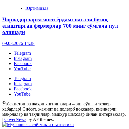
Юртимизда
Чорвадорларга янги ёрдам: наслли бузоқ
етиштирган фермерлар 700 минг сўмгача пул
олишади
09.08.2026 14:38
Telegram
Instagram
Facebook
YouTube
Telegram
Instagram
Facebook
YouTube
Ўзбекистон ва жаҳон янгиликлари – энг сўнгги тезкор
хабарлар! Сиёсат, жамият ва долзарб воқеалар, қизиқарли
мақолалар ва таҳлиллар, машҳур шахслар билан интервьюлар.
|
CoverNews
by AF themes.