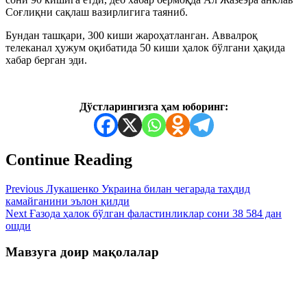
Соғлиқни сақлаш вазирлигига таяниб.
Бундан ташқари, 300 киши жароҳатланган. Аввалроқ
телеканал ҳужум оқибатида 50 киши ҳалок бўлгани ҳақида
хабар берган эди.
Дўстларингизга ҳам юборинг:
Continue Reading
Previous
Лукашенко Украина билан чегарада таҳдид
камайганини эълон қилди
Next
Ғазода ҳалок бўлган фаластинликлар сони 38 584 дан
ошди
Мавзуга доир мақолалар