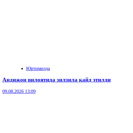
Юртимизда
Андижон вилоятида зилзила қайд этилди
09.08.2026 13:09