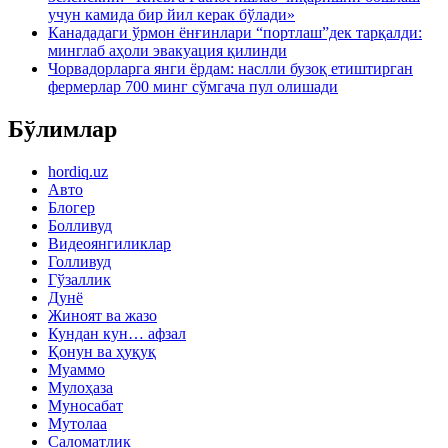
учун камида бир йил керак бўлади»
Канададаги ўрмон ёнғинлари “портлаш”дек тарқалди:
минглаб аҳоли эвакуация қилинди
Чорвадорларга янги ёрдам: наслли бузоқ етиштирган
фермерлар 700 минг сўмгача пул олишади
Бўлимлар
hordiq.uz
Авто
Блогер
Болливуд
Видеоянгиликлар
Голливуд
Гўзаллик
Дунё
Жиноят ва жазо
Кундан кун… афзал
Қонун ва ҳуқуқ
Муаммо
Мулоҳаза
Муносабат
Мутолаа
Саломатлик