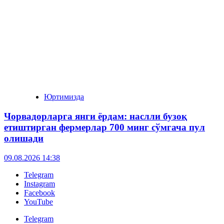
Юртимизда
Чорвадорларга янги ёрдам: наслли бузоқ
етиштирган фермерлар 700 минг сўмгача пул
олишади
09.08.2026 14:38
Telegram
Instagram
Facebook
YouTube
Telegram