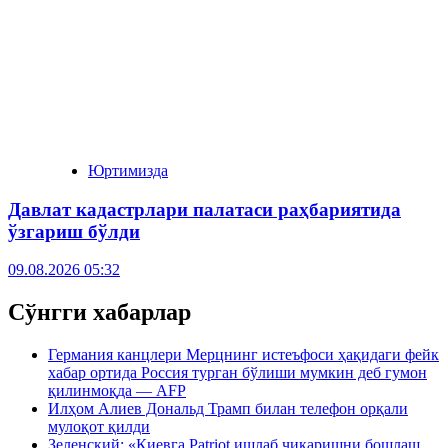
Юртимизда
Давлат кадастрлари палатаси раҳбариятида
ўзгариш бўлди
09.08.2026 05:32
Сўнгги хабарлар
Германия канцлери Мерцнинг истеъфоси ҳақидаги фейк
хабар ортида Россия турган бўлиши мумкин деб гумон
қилинмоқда — AFP
Илҳом Алиев Дональд Трамп билан телефон орқали
мулоқот қилди
Зеленский: «Киевга Patriot ишлаб чиқаришни бошлаш