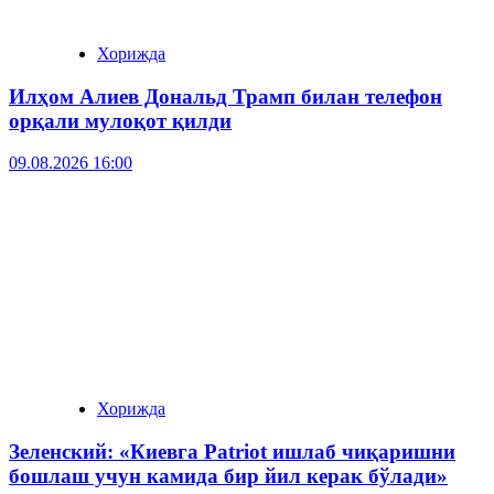
Хорижда
Илҳом Алиев Дональд Трамп билан телефон
орқали мулоқот қилди
09.08.2026 16:00
Хорижда
Зеленский: «Киевга Patriot ишлаб чиқаришни
бошлаш учун камида бир йил керак бўлади»