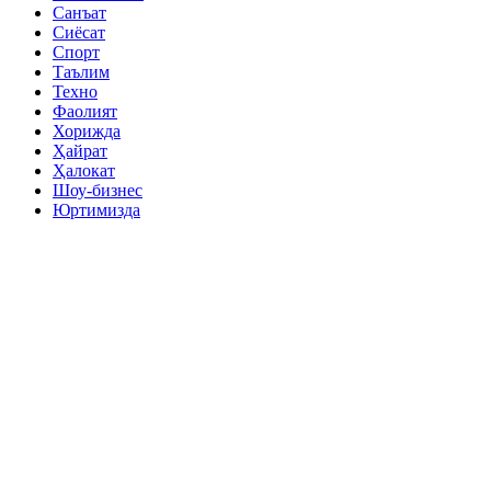
Санъат
Сиёсат
Спорт
Таълим
Техно
Фаолият
Хорижда
Ҳайрат
Ҳалокат
Шоу-бизнес
Юртимизда