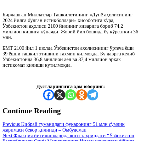
Бирлашган Миллатлар Ташкилотининг «Дунё аҳолисининг
2024 йилга бўлган истиқболлари» ҳисоботига кўра,
Ўзбекистон аҳолиси 2100 йилнинг январига бориб 74,2
миллион кишига кўпаяди. Жорий йил бошида бу кўрсаткич 36
млн.
БМТ 2100 йил 1 июлда Ўзбекистон аҳолисининг ўртача ёши
39 ёшни ташкил этишини тахмин қилмоқда. Бу даврга келиб
Ўзбекистонда 36,8 миллион аёл ва 37,4 миллион эркак
истиқомат қилиши кутилмоқда.
Дўстларингизга ҳам юборинг:
Continue Reading
Previous
Қибрай туманидаги фуқаронинг 51 млн сўмлик
жаримаси бекор қилинди – Омбудсман
Next
Фракция йиғилишларида янги таҳрирдаги “Ўзбекистон