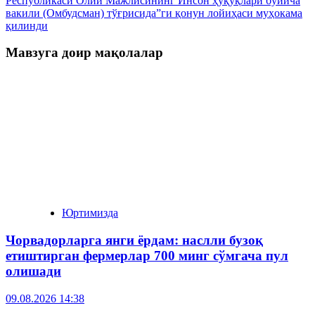
Республикаси Олий Мажлисининг Инсон ҳуқуқлари бўйича
вакили (Омбудсман) тўғрисида”ги қонун лойиҳаси муҳокама
қилинди
Мавзуга доир мақолалар
Юртимизда
Чорвадорларга янги ёрдам: наслли бузоқ
етиштирган фермерлар 700 минг сўмгача пул
олишади
09.08.2026 14:38