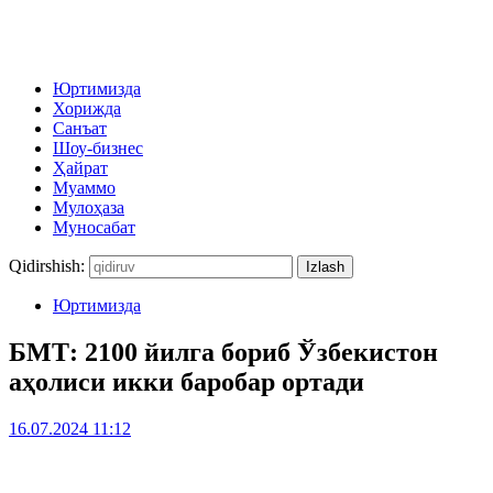
Юртимизда
Хорижда
Санъат
Шоу-бизнес
Ҳайрат
Муаммо
Мулоҳаза
Муносабат
Qidirshish:
Юртимизда
БМТ: 2100 йилга бориб Ўзбекистон
аҳолиси икки баробар ортади
16.07.2024 11:12