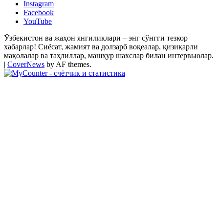
Instagram
Facebook
YouTube
Ўзбекистон ва жаҳон янгиликлари – энг сўнгги тезкор
хабарлар! Сиёсат, жамият ва долзарб воқеалар, қизиқарли
мақолалар ва таҳлиллар, машҳур шахслар билан интервьюлар.
|
CoverNews
by AF themes.