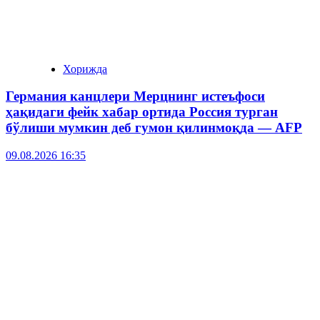
Хорижда
Германия канцлери Мерцнинг истеъфоси
ҳақидаги фейк хабар ортида Россия турган
бўлиши мумкин деб гумон қилинмоқда — AFP
09.08.2026 16:35