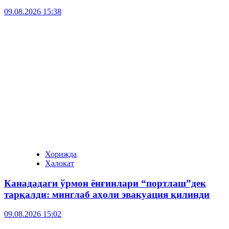
09.08.2026 15:38
Хорижда
Ҳалокат
Канададаги ўрмон ёнғинлари “портлаш”дек
тарқалди: минглаб аҳоли эвакуация қилинди
09.08.2026 15:02