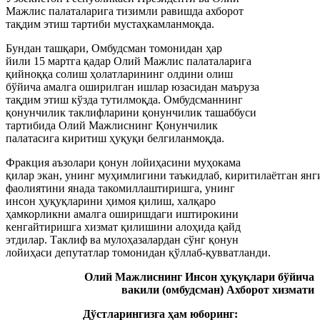
Мажлис палаталарига тизимли равишда ахборот
тақдим этиш тартиби мустаҳкамланмоқда.
Бундан ташқари, Омбудсман томонидан ҳар
йили 15 мартга қадар Олий Мажлис палаталарига
қийноққа солиш ҳолатларининг олдини олиш
бўйича амалга оширилган ишлар юзасидан маъруза
тақдим этиш кўзда тутилмоқда. Омбудсманнинг
қонунчилик таклифларини қонунчилик ташаббуси
тартибида Олий Мажлиснинг Қонунчилик
палатасига киритиш ҳуқуқи белгиланмоқда.
Фракция аъзолари қонун лойиҳасини муҳокама
қилар экан, унинг муҳимлигини таъкидлаб, киритилаётган ян
фаолиятини янада такомиллаштиришга, унинг
инсон ҳуқуқларини ҳимоя қилиш, халқаро
ҳамкорликни амалга оширишдаги иштирокини
кенгайтиришга хизмат қилишини алоҳида қайд
этдилар. Таклиф ва мулоҳазалардан сўнг қонун
лойиҳаси депутатлар томонидан қўллаб-қувватланди.
Олий Мажлиснинг Инсон ҳуқуқлари бўйича
вакили (омбудсман) Ахборот хизмати
Дўстларингизга ҳам юборинг: