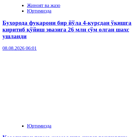
Жиноят ва жазо
Юртимизда
Бухорода фуқарони бир йўла 4-курсдан ўқишга
киритиб қўйиш эвазига 26 млн сўм олган шахс
ушланди
08.08.2026 06:01
Юртимизда