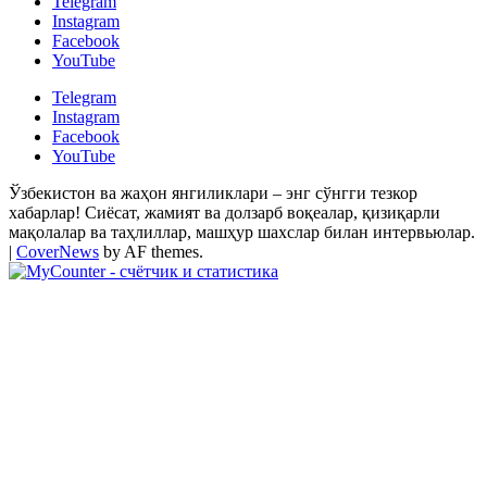
Telegram
Instagram
Facebook
YouTube
Telegram
Instagram
Facebook
YouTube
Ўзбекистон ва жаҳон янгиликлари – энг сўнгги тезкор
хабарлар! Сиёсат, жамият ва долзарб воқеалар, қизиқарли
мақолалар ва таҳлиллар, машҳур шахслар билан интервьюлар.
|
CoverNews
by AF themes.