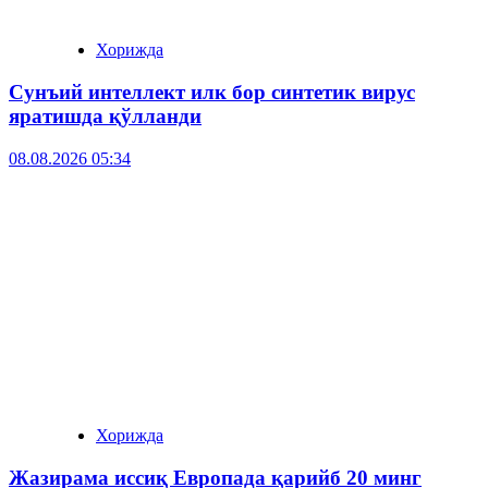
Хорижда
Сунъий интеллект илк бор синтетик вирус
яратишда қўлланди
08.08.2026 05:34
Хорижда
Жазирама иссиқ Европада қарийб 20 минг