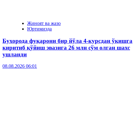
Жиноят ва жазо
Юртимизда
Бухорода фуқарони бир йўла 4-курсдан ўқишга
киритиб қўйиш эвазига 26 млн сўм олган шахс
ушланди
08.08.2026 06:01