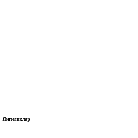
Янгиликлар