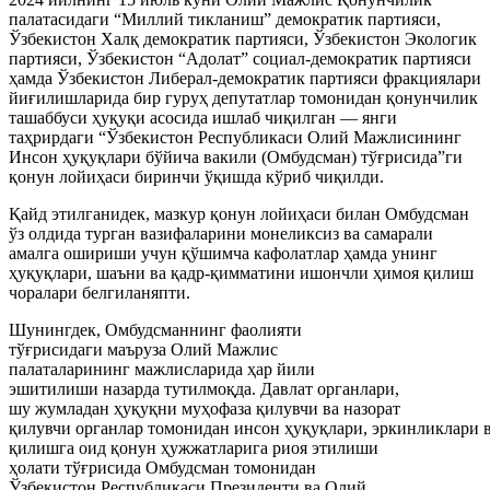
палатасидаги “Миллий тикланиш” демократик партияси,
Ўзбекистон Халқ демократик партияси, Ўзбекистон Экологик
партияси, Ўзбекистон “Адолат” социал-демократик партияси
ҳамда Ўзбекистон Либерал-демократик партияси фракциялари
йиғилишларида бир гуруҳ депутатлар томонидан қонунчилик
ташаббуси ҳуқуқи асосида ишлаб чиқилган — янги
таҳрирдаги “Ўзбекистон Республикаси Олий Мажлисининг
Инсон ҳуқуқлари бўйича вакили (Омбудсман) тўғрисида”ги
қонун лойиҳаси биринчи ўқишда кўриб чиқилди.
Қайд этилганидек, мазкур қонун лойиҳаси билан Омбудсман
ўз олдида турган вазифаларини монеликсиз ва самарали
амалга ошириши учун қўшимча кафолатлар ҳамда унинг
ҳуқуқлари, шаъни ва қадр-қимматини ишончли ҳимоя қилиш
чоралари белгиланяпти.
Шунингдек, Омбудсманнинг фаолияти
тўғрисидаги маъруза Олий Мажлис
палаталарининг мажлисларида ҳар йили
эшитилиши назарда тутилмоқда. Давлат органлари,
шу жумладан ҳуқуқни муҳофаза қилувчи ва назорат
қилувчи органлар томонидан инсон ҳуқуқлари, эркинликлари 
қилишга оид қонун ҳужжатларига риоя этилиши
ҳолати тўғрисида Омбудсман томонидан
Ўзбекистон Республикаси Президенти ва Олий