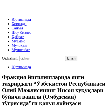
Юртимизда
Хорижда
Санъат
Шоу-бизнес
Ҳайрат
Муаммо
Мулоҳаза
Муносабат
Qidirshish:
Юртимизда
Фракция йиғилишларида янги
таҳрирдаги “Ўзбекистон Республикаси
Олий Мажлисининг Инсон ҳуқуқлари
бўйича вакили (Омбудсман)
тўғрисида”ги қонун лойиҳаси