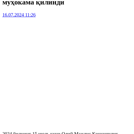
муҳокама қилинди
16.07.2024 11:26
2024 йилнинг 15 июль куни Олий Мажлис Қонунчилик