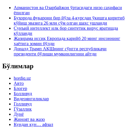
Арманистон ва Озарбайжон ўртасидаги низо саҳифаси
ёпилган
Бухорода фуқарони бир йўла 4-курсдан ўқишга киритиб
қўйиш эвазига 26 млн сўм олган шахс ушланди
Сунъий интеллект илк бор синтетик вирус яратишда
қўлланди
Жазирама иссиқ Европада қарийб 20 минг инсоннинг
ҳаётига зомин бўлди
Доналд Трамп АҚШнинг сўнгги республикачи
президенти бўлиши мумкинлигини айтди
Бўлимлар
hordiq.uz
Авто
Блогер
Болливуд
Видеоянгиликлар
Голливуд
Гўзаллик
Дунё
Жиноят ва жазо
Кундан кун… афзал