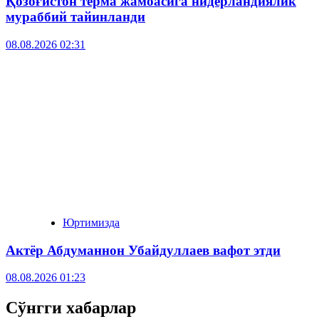
Қозоғистон терма жамоасига нидерландиялик
мураббий тайинланди
08.08.2026 02:31
Юртимизда
Актёр Абду­маннон Убайдуллаев вафот этди
08.08.2026 01:23
Сўнгги хабарлар