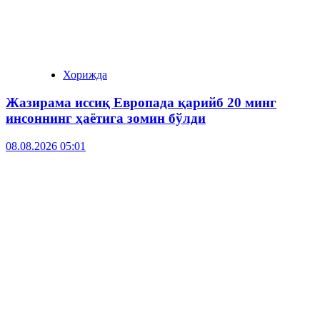
Хорижда
Жазирама иссиқ Европада қарийб 20 минг
инсоннинг ҳаётига зомин бўлди
08.08.2026 05:01