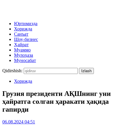
Юртимизда
Хорижда
Санъат
Шоу-бизнес
Ҳайрат
Муаммо
Мулоҳаза
Муносабат
Qidirshish:
Хорижда
Грузия президенти АҚШнинг уни
ҳайратга солган ҳаракати ҳақида
гапирди
06.08.2024 04:51