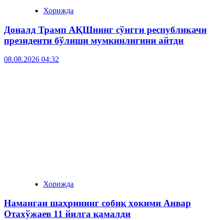
Хорижда
Доналд Трамп АҚШнинг сўнгги республикачи
президенти бўлиши мумкинлигини айтди
08.08.2026 04:32
Хорижда
Наманган шаҳрининг собиқ ҳокими Анвар
Отахўжаев 11 йилга қамалди