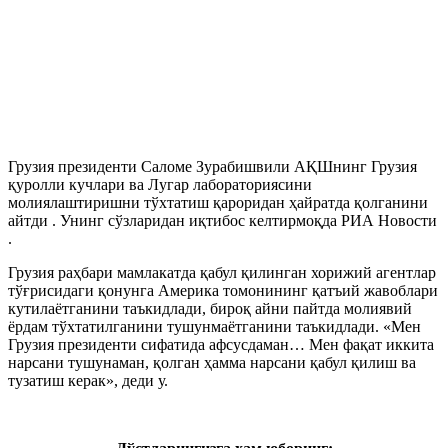
Грузия президенти Саломе Зурабишвили АҚШнинг Грузия
қуролли кучлари ва Лугар лабораториясини
молиялаштиришни тўхтатиш қароридан ҳайратда қолганини
айтди . Унинг сўзларидан иқтибос келтирмоқда РИА Новости
.
Грузия раҳбари мамлакатда қабул қилинган хорижий агентлар
тўғрисидаги қонунга Америка томонининг қатъий жавоблари
кутилаётганини таъкидлади, бироқ айни пайтда молиявий
ёрдам тўхтатилганини тушунмаётганини таъкидлади. «Мен
Грузия президенти сифатида афсусдаман… Мен фақат иккита
нарсани тушунаман, қолган ҳамма нарсани қабул қилиш ва
тузатиш керак», деди у.