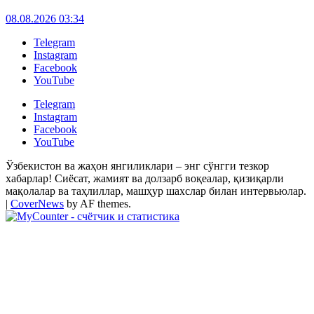
08.08.2026 03:34
Telegram
Instagram
Facebook
YouTube
Telegram
Instagram
Facebook
YouTube
Ўзбекистон ва жаҳон янгиликлари – энг сўнгги тезкор
хабарлар! Сиёсат, жамият ва долзарб воқеалар, қизиқарли
мақолалар ва таҳлиллар, машҳур шахслар билан интервьюлар.
|
CoverNews
by AF themes.