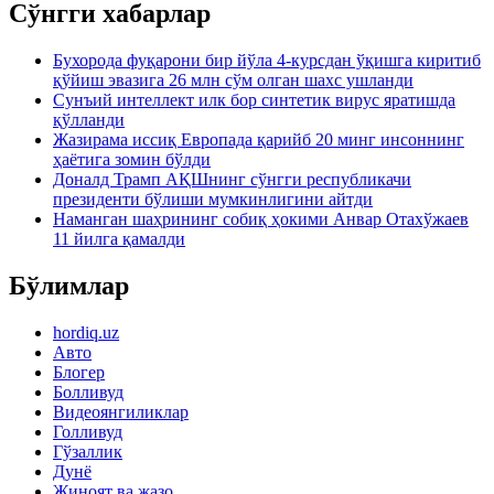
Сўнгги хабарлар
Бухорода фуқарони бир йўла 4-курсдан ўқишга киритиб
қўйиш эвазига 26 млн сўм олган шахс ушланди
Сунъий интеллект илк бор синтетик вирус яратишда
қўлланди
Жазирама иссиқ Европада қарийб 20 минг инсоннинг
ҳаётига зомин бўлди
Доналд Трамп АҚШнинг сўнгги республикачи
президенти бўлиши мумкинлигини айтди
Наманган шаҳрининг собиқ ҳокими Анвар Отахўжаев
11 йилга қамалди
Бўлимлар
hordiq.uz
Авто
Блогер
Болливуд
Видеоянгиликлар
Голливуд
Гўзаллик
Дунё
Жиноят ва жазо