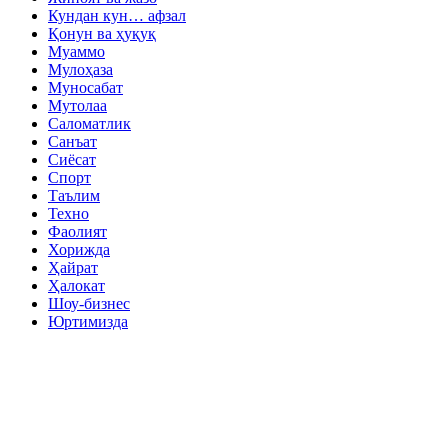
Кундан кун… афзал
Қонун ва ҳуқуқ
Муаммо
Мулоҳаза
Муносабат
Мутолаа
Саломатлик
Санъат
Сиёсат
Спорт
Таълим
Техно
Фаолият
Хорижда
Ҳайрат
Ҳалокат
Шоу-бизнес
Юртимизда