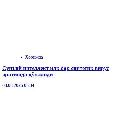
Хорижда
Сунъий интеллект илк бор синтетик вирус
яратишда қўлланди
08.08.2026 05:34