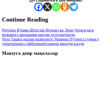
Дўстларингизга ҳам юборинг:
Continue Reading
Previous
Қўшма Штатлар Исроил ва Эрон ўртасидаги
можарога аралашмасликдан огоҳлантирди
Next
Ташқи ишлар вазирлиги Украина Путинга суиқасд
уюштиришга тайёрланаётганини маълум қилди
Мавзуга доир мақолалар