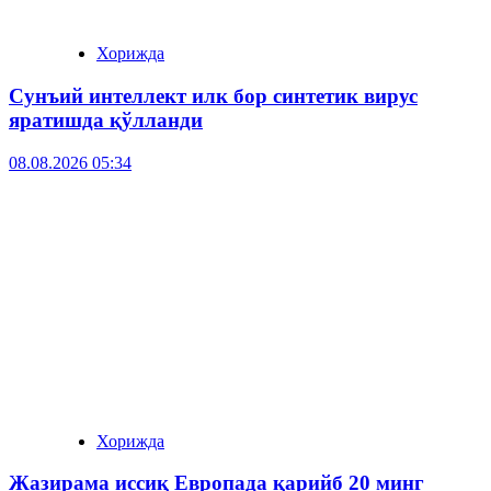
Хорижда
Сунъий интеллект илк бор синтетик вирус
яратишда қўлланди
08.08.2026 05:34
Хорижда
Жазирама иссиқ Европада қарийб 20 минг