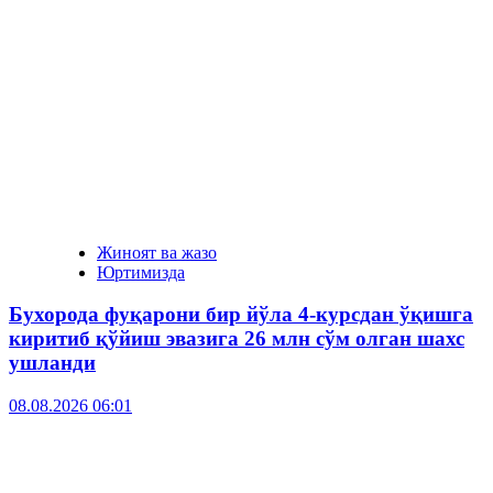
Жиноят ва жазо
Юртимизда
Бухорода фуқарони бир йўла 4-курсдан ўқишга
киритиб қўйиш эвазига 26 млн сўм олган шахс
ушланди
08.08.2026 06:01