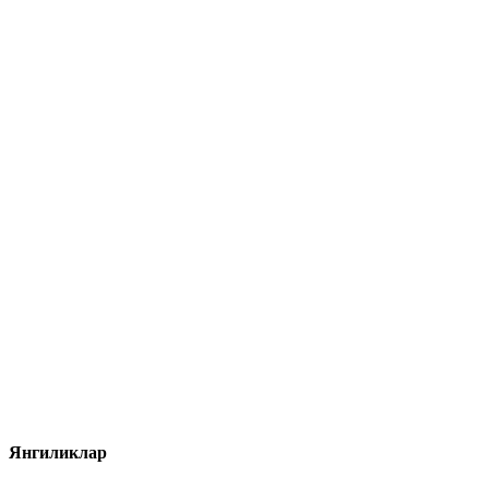
Янгиликлар