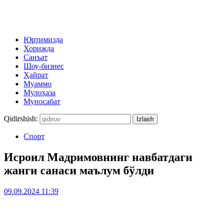
Юртимизда
Хорижда
Санъат
Шоу-бизнес
Ҳайрат
Муаммо
Мулоҳаза
Муносабат
Qidirshish:
Спорт
Исроил Мадримовнинг навбатдаги
жанги санаси маълум бўлди
09.09.2024 11:39