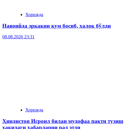
Хорижда
Навоийда эркакни қум босиб, ҳалок бўлди
08.08.2026 23:31
Хорижда
Ҳиндистон Исроил билан мудофаа пакти тузиш
ҳақидаги хабарларни рад этди