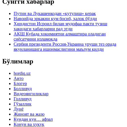
Сўнгги хабарлар
Путин ва Лукашенкодан «қутулиш» керак
Навоийда эркакни қум босиб, ҳалок бўлди
Ҳиндистон Исроил билан мудофаа пакти тузиш
ҳақидаги хабарларни рад этди
АҚШ Кубада ҳокимиятни алмаштира оладиган
сиёсатчини изламоқда
Сербия президенти Россия-Украина уруши тез орада
якунланишига ишонмаслигини маълум қилди
Бўлимлар
hordiq.uz
Авто
Блогер
Болливуд
Видеоянгиликлар
Голливуд
Гўзаллик
Дунё
Жиноят ва жазо
Кундан кун… афзал
Қонун ва ҳуқуқ