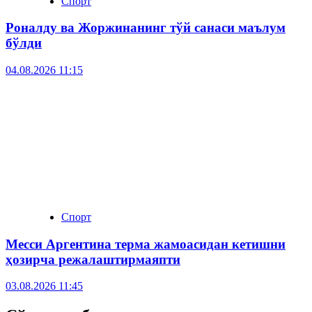
Спорт
Роналду ва Жоржинанинг тўй санаси маълум
бўлди
04.08.2026 11:15
Спорт
Месси Аргентина терма жамоасидан кетишни
ҳозирча режалаштирмаяпти
03.08.2026 11:45