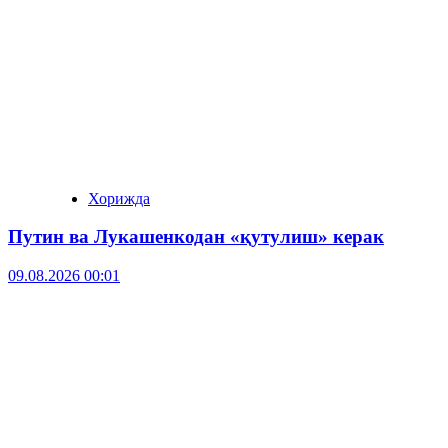
Хорижда
Путин ва Лукашенкодан «қутулиш» керак
09.08.2026 00:01