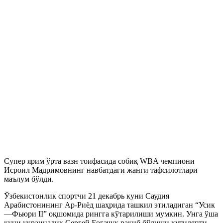
Супер ярим ўрта вазн тоифасида собиқ WBA чемпиони
Исроил Мадримовнинг навбатдаги жанги тафсилотлари
маълум бўлди.
Ўзбекистонлик спортчи 21 декабрь куни Саудия
Арабистонининг Ар-Риёд шаҳрида ташкил этиладиган “Усик
—Фьюри II” оқшомида рингга кўтарилиши мумкин. Унга ўша
куни украиналик Сергей Богачук рақиб бўлиши кутиляпти.