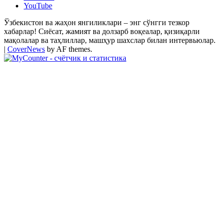
YouTube
Ўзбекистон ва жаҳон янгиликлари – энг сўнгги тезкор
хабарлар! Сиёсат, жамият ва долзарб воқеалар, қизиқарли
мақолалар ва таҳлиллар, машҳур шахслар билан интервьюлар.
|
CoverNews
by AF themes.