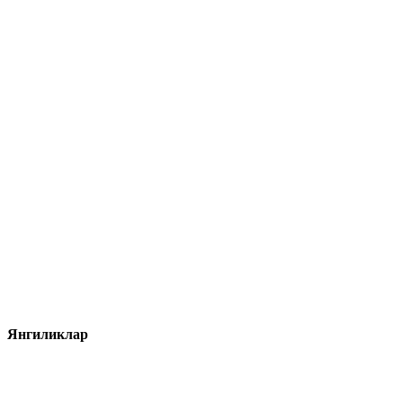
Янгиликлар