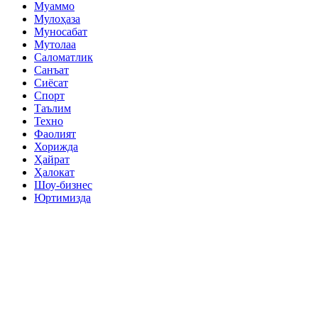
Муаммо
Мулоҳаза
Муносабат
Мутолаа
Саломатлик
Санъат
Сиёсат
Спорт
Таълим
Техно
Фаолият
Хорижда
Ҳайрат
Ҳалокат
Шоу-бизнес
Юртимизда