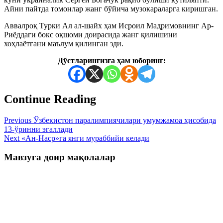
Айни пайтда томонлар жанг бўйича музокараларга киришган.
Аввалроқ Турки Ал ал-шайх ҳам Исроил Мадримовнинг Ар-
Риёддаги бокс оқшоми доирасида жанг қилишини
хоҳлаётгани маълум қилинган эди.
Дўстларингизга ҳам юборинг:
Continue Reading
Previous
Ўзбекистон паралимпиячилари умумжамоа ҳисобида
13-ўринни эгаллади
Next
«Ан-Наср»га янги мураббийи келади
Мавзуга доир мақолалар