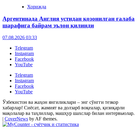
Хорижда
Аргентинада Англия устидан қозонилган ғалаба
шарафига байрам эълон қилинди
07.08.2026 03:33
Telegram
Instagram
Facebook
YouTube
Telegram
Instagram
Facebook
YouTube
Ўзбекистон ва жаҳон янгиликлари – энг сўнгги тезкор
хабарлар! Сиёсат, жамият ва долзарб воқеалар, қизиқарли
мақолалар ва таҳлиллар, машҳур шахслар билан интервьюлар.
|
CoverNews
by AF themes.