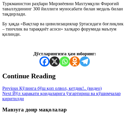
Туркманистон раҳбари Мирзиёевни Махтумқули Фироғий
таваллудининг 300 йиллиги муносабати билан медаль билан
тақдирлади.
Бу ҳақда «Вақтлар ва цивилизациялар ўртасидаги боғлиқлик
– тинчлик ва тараққиёт асоси» халқаро форумида маълум
қилинди.
Дўстларингизга ҳам юборинг:
Continue Reading
Previous
Қўлинга бўш қоп олвол, кетдик!.. (видео)
Next
Йўл харакати қоидаларига ўзгартириш ва қўшимчалар
киритилди
Мавзуга доир мақолалар