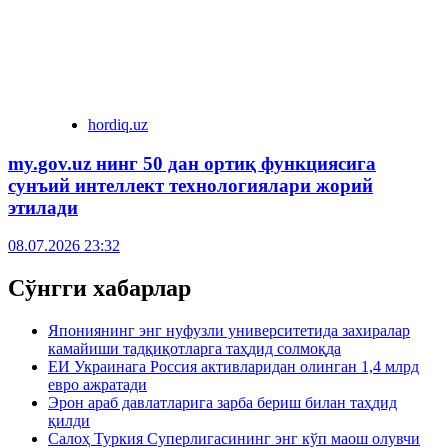
hordiq.uz
my.gov.uz нинг 50 дан ортиқ функциясига
сунъий интеллект технологиялари жорий
этилади
08.07.2026 23:32
Сўнгги хабарлар
Япониянинг энг нуфузли университетида захиралар
камайиши тадқиқотларга таҳдид солмоқда
ЕИ Украинага Россия активларидан олинган 1,4 млрд
евро ажратади
Эрон араб давлатларига зарба бериш билан таҳдид
қилди
Салоҳ Туркия Суперлигасининг энг кўп маош олувчи