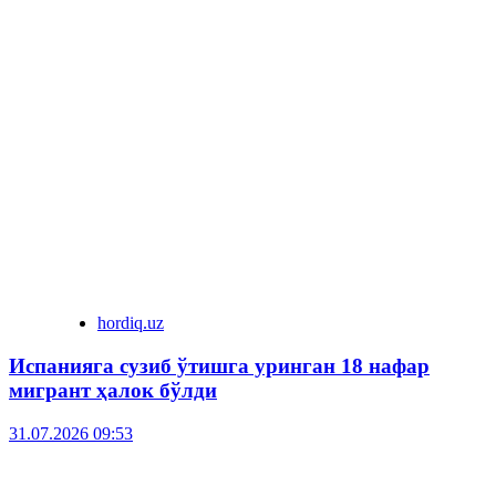
hordiq.uz
Испанияга сузиб ўтишга уринган 18 нафар
мигрант ҳалок бўлди
31.07.2026 09:53