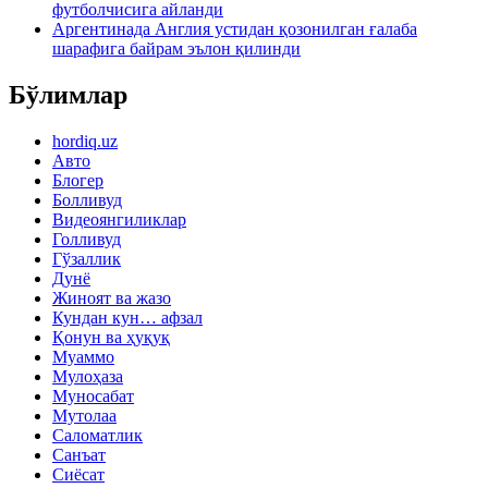
футболчисига айланди
Аргентинада Англия устидан қозонилган ғалаба
шарафига байрам эълон қилинди
Бўлимлар
hordiq.uz
Авто
Блогер
Болливуд
Видеоянгиликлар
Голливуд
Гўзаллик
Дунё
Жиноят ва жазо
Кундан кун… афзал
Қонун ва ҳуқуқ
Муаммо
Мулоҳаза
Муносабат
Мутолаа
Саломатлик
Санъат
Сиёсат