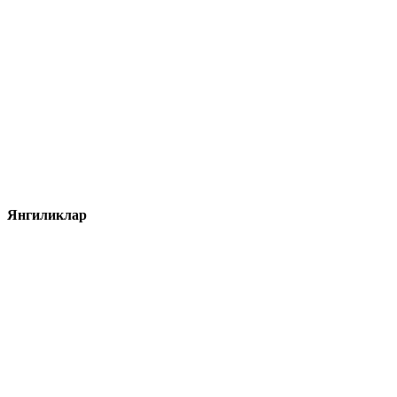
Янгиликлар