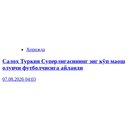
Хорижда
Салоҳ Туркия Суперлигасининг энг кўп маош
олувчи футболчисига айланди
07.08.2026 04:03