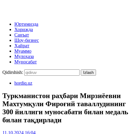
Юртимизда
Хорижда
Санъат
Шоу-бизнес
Ҳайрат
Муаммо
Мулоҳаза
Муносабат
Qidirshish:
hordiq.uz
Туркманистон раҳбари Мирзиёевни
Махтумқули Фироғий таваллудининг
300 йиллиги муносабати билан медаль
билан тақдирлади
11.10.2024 16:04