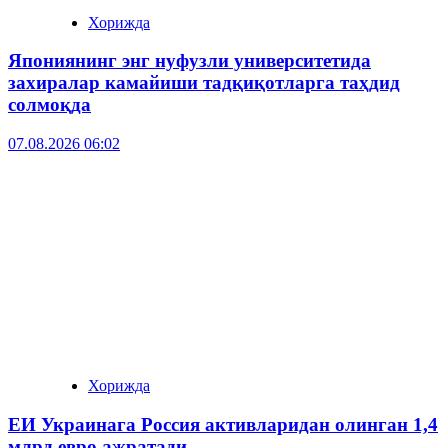
Хорижда
Япониянинг энг нуфузли университетида
захиралар камайиши тадқиқотларга таҳдид
солмоқда
07.08.2026 06:02
Хорижда
ЕИ Украинага Россия активларидан олинган 1,4
млрд евро ажратади