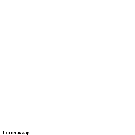
Янгиликлар