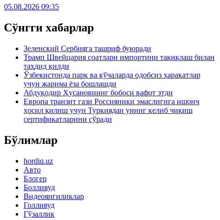
05.08.2026 09:35
Сўнгги хабарлар
Зеленский Сербияга ташриф буюради
Трамп Швейцария соатлари импортини тақиқлаш билан
таҳдид қилди
Ўзбекистонда парк ва кўчаларда одобсиз ҳаракатлар
учун жарима ёза бошлашди
Абдуқодир Ҳусановнинг бобоси вафот этди
Европа транзит гази Россияники эмаслигига ишонч
ҳосил қилиш учун Туркиядан унинг келиб чиқиш
сертификатларини сўради
Бўлимлар
hordiq.uz
Авто
Блогер
Болливуд
Видеоянгиликлар
Голливуд
Гўзаллик