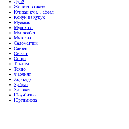
Дунё
Жиноят ва жазо
Кундан кун… афзал
Қонун ва ҳуқуқ
Муаммо
Мулоҳаза
Муносабат
Мутолаа
Саломатлик
Санъат
Сиёсат
Спорт
Таълим
Техно
Фаолият
Хорижда
Ҳайрат
Ҳалокат
Шоу-бизнес
Юртимизда