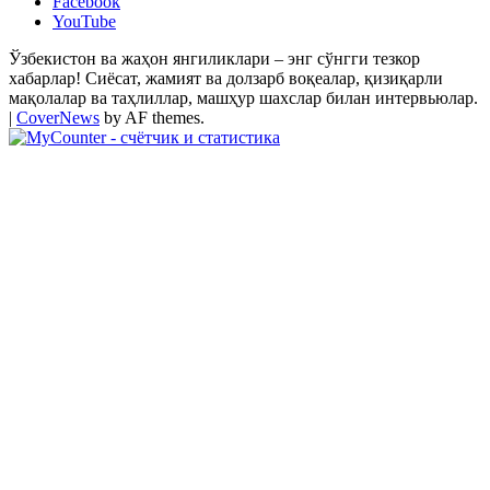
Facebook
YouTube
Ўзбекистон ва жаҳон янгиликлари – энг сўнгги тезкор
хабарлар! Сиёсат, жамият ва долзарб воқеалар, қизиқарли
мақолалар ва таҳлиллар, машҳур шахслар билан интервьюлар.
|
CoverNews
by AF themes.