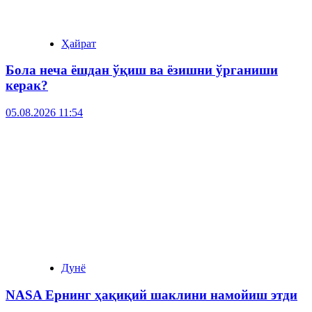
Ҳайрат
Бола неча ёшдан ўқиш ва ёзишни ўрганиши
керак?
05.08.2026 11:54
Дунё
NASA Ернинг ҳақиқий шаклини намойиш этди