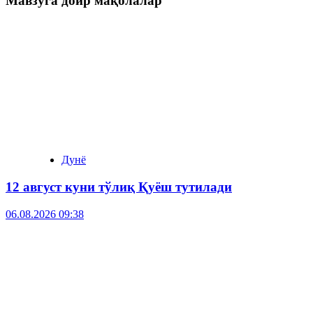
Мавзуга доир мақолалар
Дунё
12 август куни тўлиқ Қуёш тутилади
06.08.2026 09:38