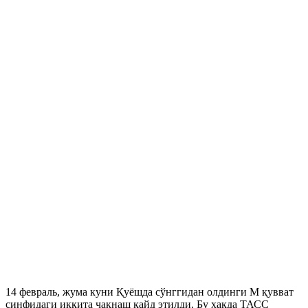
14 февраль, жума куни Қуёшда сўнггидан олдинги М қувват
синфидаги иккита чақнаш қайд этилди. Бу ҳақда ТАСС