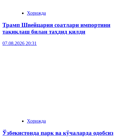
Хорижда
Трамп Швейцария соатлари импортини
тақиқлаш билан таҳдид қилди
07.08.2026 20:31
Хорижда
Ўзбекистонда парк ва кўчаларда одобсиз