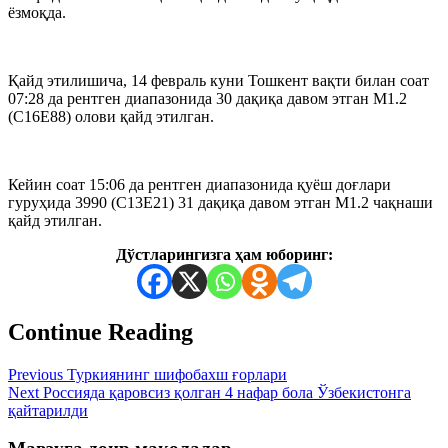
ёзмоқда.
Қайд этилишича, 14 февраль куни Тошкент вақти билан соат
07:28 да рентген диапазонида 30 дақиқа давом этган М1.2
(С16Е88) олови қайд этилган.
Кейин соат 15:06 да рентген диапазонида қуёш доғлари
гуруҳида 3990 (С13Е21) 31 дақиқа давом этган М1.2 чақнаши
қайд этилган.
Дўстларингизга ҳам юборинг:
Continue Reading
Previous
Туркиянинг шифобахш ғорлари
Next
Россияда қаровсиз қолган 4 нафар бола Ўзбекистонга
қайтарилди