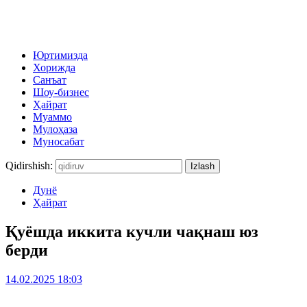
Юртимизда
Хорижда
Санъат
Шоу-бизнес
Ҳайрат
Муаммо
Мулоҳаза
Муносабат
Qidirshish:
Дунё
Ҳайрат
Қуёшда иккита кучли чақнаш юз
берди
14.02.2025 18:03