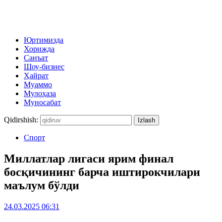
Юртимизда
Хорижда
Санъат
Шоу-бизнес
Ҳайрат
Муаммо
Мулоҳаза
Муносабат
Qidirshish:
Спорт
Миллатлар лигаси ярим финал
босқичининг барча иштирокчилари
маълум бўлди
24.03.2025 06:31