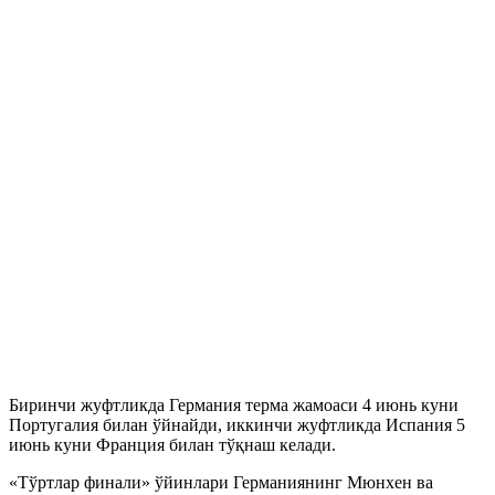
Биринчи жуфтликда Германия терма жамоаси 4 июнь куни
Португалия билан ўйнайди, иккинчи жуфтликда Испания 5
июнь куни Франция билан тўқнаш келади.
«Тўртлар финали» ўйинлари Германиянинг Мюнхен ва