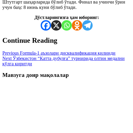
Штутгарт шаҳарларида бўлиб ўтади. Финал ва учинчи ўрин
учун баҳс 8 июнь куни бўлиб ўтади.
Дўстларингизга ҳам юборинг:
Continue Reading
Previous
Formula-1 аъзолари дисквалификация қилинди
Next
Ўзбекистон “Катта дубулға” турнирида олтин медални
қўлга киритди
Мавзуга доир мақолалар