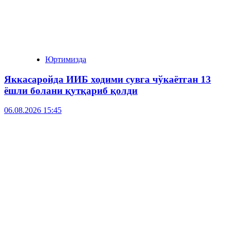
Юртимизда
Яккасаройда ИИБ ходими сувга чўкаётган 13
ёшли болани қутқариб қолди
06.08.2026 15:45