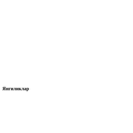
Янгиликлар