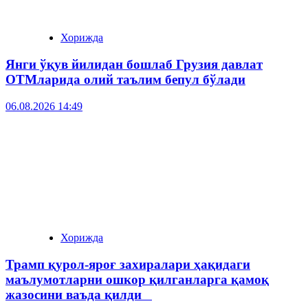
Хорижда
Янги ўқув йилидан бошлаб Грузия давлат
ОТМларида олий таълим бепул бўлади
06.08.2026 14:49
Хорижда
Трамп қурол-яроғ захиралари ҳақидаги
маълумотларни ошкор қилганларга қамоқ
жазосини ваъда қилди