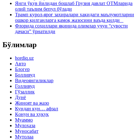
Янги ўқув йилидан бошлаб Грузия давлат ОТМларида
олий таълим бепул бўлади
Трамп қурол-яроғ захиралари ҳақидаги маълумотларни
ошкор қилганларга қамоқ жазосини ваъда қилди
Флорида соҳиллари яқинида олимлар учун “сувости
дачаси” ўрнатилди
Бўлимлар
hordiq.uz
Авто
Блогер
Болливуд
Видеоянгиликлар
Голливуд
Гўзаллик
Дунё
Жиноят ва жазо
Кундан кун… афзал
Қонун ва ҳуқуқ
Муаммо
Мулоҳаза
Муносабат
Мутолаа