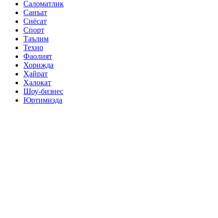
Саломатлик
Санъат
Сиёсат
Спорт
Таълим
Техно
Фаолият
Хорижда
Ҳайрат
Ҳалокат
Шоу-бизнес
Юртимизда