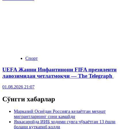
Спорт
UEFA Жанни Инфантинони FIFA президенти
лавозимидан четлатмоқчи — The Telegraph
01.08.2026 21:07
Сўнгги хабарлар
Марказий Осиёдан Россияга келаётган меҳнат
мигрантларнинг сони камайди
Яккасаройда ИИБ ходими сувга чўкаётган 13 ёшли
болани қутқариб қолди