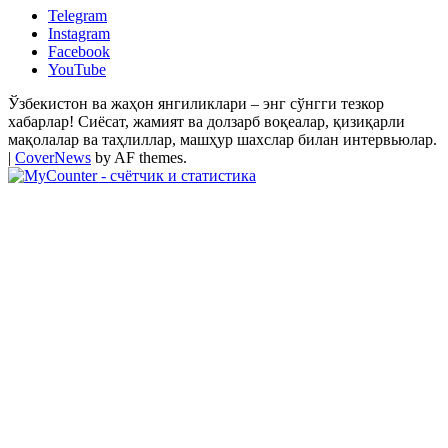
Telegram
Instagram
Facebook
YouTube
Ўзбекистон ва жаҳон янгиликлари – энг сўнгги тезкор
хабарлар! Сиёсат, жамият ва долзарб воқеалар, қизиқарли
мақолалар ва таҳлиллар, машҳур шахслар билан интервьюлар.
|
CoverNews
by AF themes.