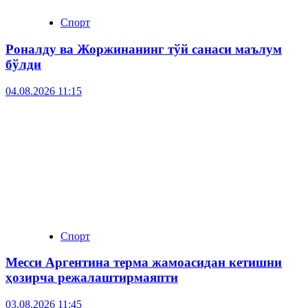
Спорт
Роналду ва Жоржинанинг тўй санаси маълум
бўлди
04.08.2026 11:15
Спорт
Месси Аргентина терма жамоасидан кетишни
ҳозирча режалаштирмаяпти
03.08.2026 11:45