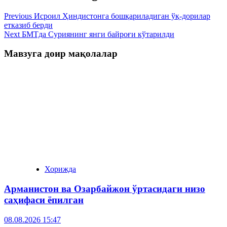
Previous
Исроил Ҳиндистонга бошқариладиган ўқ-дорилар
етказиб берди
Next
БМТда Суриянинг янги байроғи кўтарилди
Мавзуга доир мақолалар
Хорижда
Арманистон ва Озарбайжон ўртасидаги низо
саҳифаси ёпилган
08.08.2026 15:47