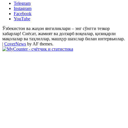
Telegram
Instagram
Facebook
YouTube
Ўзбекистон ва жаҳон янгиликлари – энг сўнгги тезкор
хабарлар! Сиёсат, жамият ва долзарб воқеалар, қизиқарли
мақолалар ва таҳлиллар, машҳур шахслар билан интервьюлар.
|
CoverNews
by AF themes.