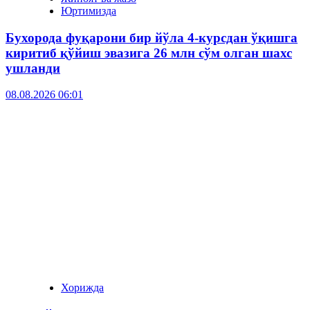
Юртимизда
Бухорода фуқарони бир йўла 4-курсдан ўқишга
киритиб қўйиш эвазига 26 млн сўм олган шахс
ушланди
08.08.2026 06:01
Хорижда