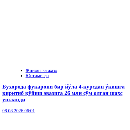
Жиноят ва жазо
Юртимизда
Бухорода фуқарони бир йўла 4-курсдан ўқишга
киритиб қўйиш эвазига 26 млн сўм олган шахс
ушланди
08.08.2026 06:01