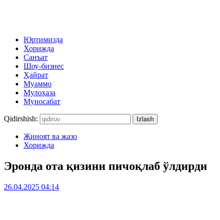
Юртимизда
Хорижда
Санъат
Шоу-бизнес
Ҳайрат
Муаммо
Мулоҳаза
Муносабат
Qidirshish:
Жиноят ва жазо
Хорижда
Эронда ота қизини пичоқлаб ўлдирди
26.04.2025 04:14