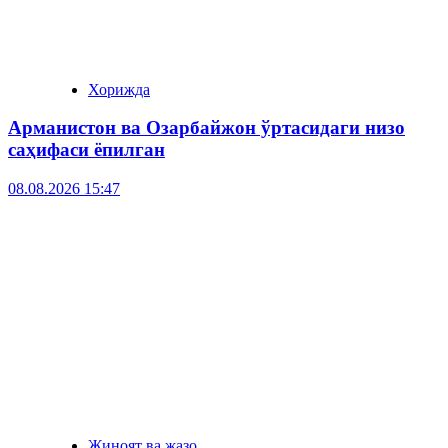
Хорижда
Арманистон ва Озарбайжон ўртасидаги низо
саҳифаси ёпилган
08.08.2026 15:47
Жиноят ва жазо