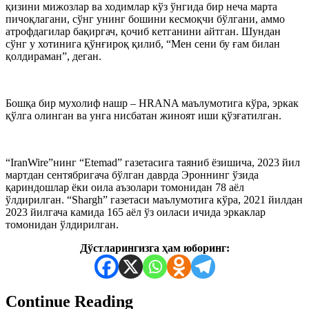
қизини мижозлар ва ходимлар кўз ўнгида бир неча марта
пичоқлагани, сўнг унинг бошини кесмоқчи бўлгани, аммо
атрофдагилар бақиргач, қочиб кетганини айтган. Шундан
сўнг у хотинига қўнғироқ қилиб, “Мен сени бу ғам билан
қолдираман”, деган.
Бошқа бир мухолиф нашр – HRANA маълумотига кўра, эркак
қўлга олинган ва унга нисбатан жиноят иши қўзғатилган.
“IranWire”нинг “Etemad” газетасига таяниб ёзишича, 2023 йил
мартдан сентябригача бўлган даврда Эроннинг ўзида
қариндошлар ёки оила аъзолари томонидан 78 аёл
ўлдирилган. “Shargh” газетаси маълумотига кўра, 2021 йилдан
2023 йилгача камида 165 аёл ўз оиласи ичида эркаклар
томонидан ўлдирилган.
Дўстларингизга ҳам юборинг:
Continue Reading