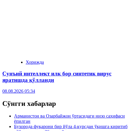
Хорижда
Сунъий интеллект илк бор синтетик вирус
яратишда қўлланди
08.08.2026 05:34
Сўнгги хабарлар
Арманистон ва Озарбайжон ўртасидаги низо саҳифаси
ёпилган
Бухорода фуқарони бир йўла 4-курсдан ўқишга киритиб