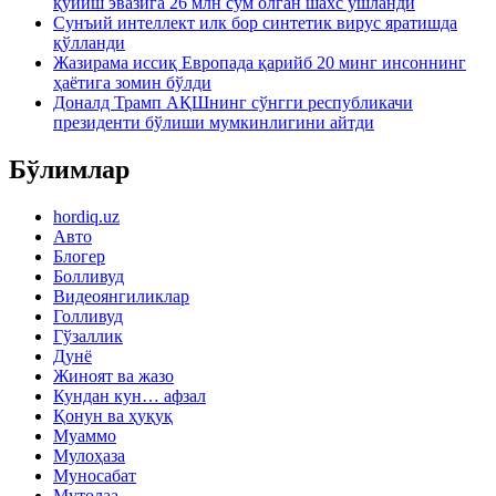
қўйиш эвазига 26 млн сўм олган шахс ушланди
Сунъий интеллект илк бор синтетик вирус яратишда
қўлланди
Жазирама иссиқ Европада қарийб 20 минг инсоннинг
ҳаётига зомин бўлди
Доналд Трамп АҚШнинг сўнгги республикачи
президенти бўлиши мумкинлигини айтди
Бўлимлар
hordiq.uz
Авто
Блогер
Болливуд
Видеоянгиликлар
Голливуд
Гўзаллик
Дунё
Жиноят ва жазо
Кундан кун… афзал
Қонун ва ҳуқуқ
Муаммо
Мулоҳаза
Муносабат
Мутолаа