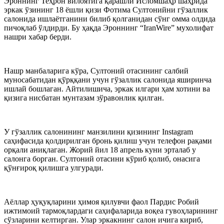
Эроннинг Теҳрон вилоятига қарашли Исломшаҳр шаҳрида
эркак ўзининг 18 ёшли қизи Фотима Султонийни гўзаллик
салонида ишлаётганини билиб қолганидан сўнг омма олдида
пичоқлаб ўлдирди. Бу ҳақда Эроннинг “IranWire” мухолифат
нашри хабар берди.
Нашр манбаларига кўра, Султоний отасининг салбий
муносабатидан қўрққани учун гўзаллик салонида яширинча
ишлай бошлаган. Айтилишича, эркак илгари ҳам хотини ва
қизига нисбатан мунтазам зўравонлик қилган.
У гўзаллик салонининг манзилини қизининг Instagram
саҳифасида қолдирилган бронь қилиш учун телефон рақами
орқали аниқлаган. Жорий йил 18 апрель куни эрталаб у
салонга борган. Султоний отасини кўриб қолиб, онасига
қўнғироқ қилишга улгуради.
Аёллар ҳуқуқларини ҳимоя қилувчи фаол Пардис Робий
ижтимоий тармоқлардаги саҳифаларида воқеа гувоҳларининг
сўзларини келтирган. Улар эркакнинг салон ичига кириб,