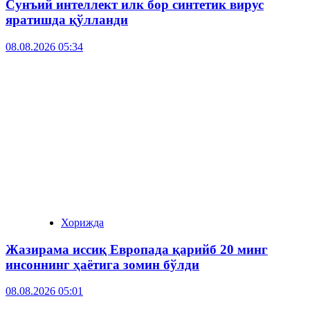
Сунъий интеллект илк бор синтетик вирус
яратишда қўлланди
08.08.2026 05:34
Хорижда
Жазирама иссиқ Европада қарийб 20 минг
инсоннинг ҳаётига зомин бўлди
08.08.2026 05:01