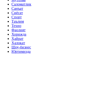
Саломатлик
Санъат
Сиёсат
Спорт
Таълим
Техно
Фаолият
Хорижда
Ҳайрат
Ҳалокат
Шоу-бизнес
Юртимизда