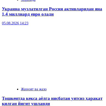
Украина музлатилган Россия активларидан яна
1,4 миллиард евро олади
05.08.2026 14:23
Жиноят ва жазо
Тошкентда кекса аёлга нисбатан уятсиз ҳаракат
қилган йигит ушланди