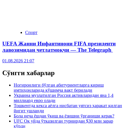
Спорт
UEFA Жанни Инфантинони FIFA президенти
лавозимидан четлатмоқчи — The Telegraph
01.08.2026 21:07
Сўнгги хабарлар
Ногиронлиги бўлган абитуриентларга кириш
имтиҳонларида қўшимча вақт берилади
Украина музлатилган Россия активларидан яна 1,4
миллиард евро олади
Тошкентда кекса аёлга нисбатан уятсиз ҳаракат қилган
йигит ушланди
Бола неча ёшдан ўқиш ва ёзишни ўрганиши керак?
UFC Оқ уйда ўтказилган турнирдан $30 млн зарар
кўрди