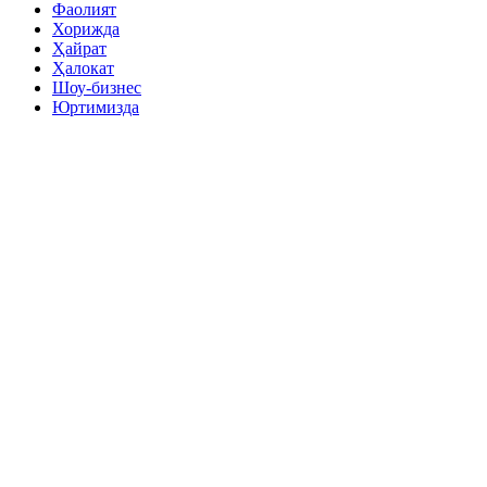
Фаолият
Хорижда
Ҳайрат
Ҳалокат
Шоу-бизнес
Юртимизда