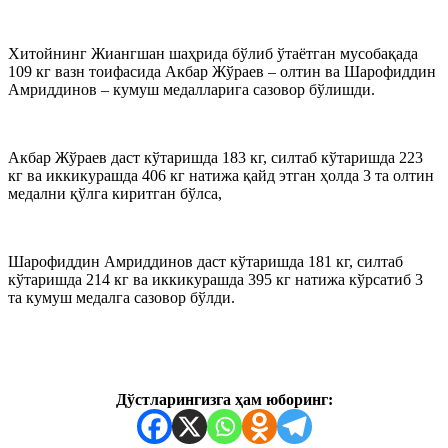
Хитойнинг Жиангшан шаҳрида бўлиб ўтаётган мусобақада
109 кг вазн тоифасида Акбар Жўраев – олтин ва Шарофиддин
Амриддинов – кумуш медалларига сазовор бўлишди.
Акбар Жўраев даст кўтаришда 183 кг, силтаб кўтаришда 223
кг ва иккикурашда 406 кг натижа қайд этган ҳолда 3 та олтин
медални қўлга киритган бўлса,
Шарофиддин Амриддинов даст кўтаришда 181 кг, силтаб
кўтаришда 214 кг ва иккикурашда 395 кг натижа кўрсатиб 3
та кумуш медалга сазовор бўлди.
Дўстларингизга ҳам юборинг: