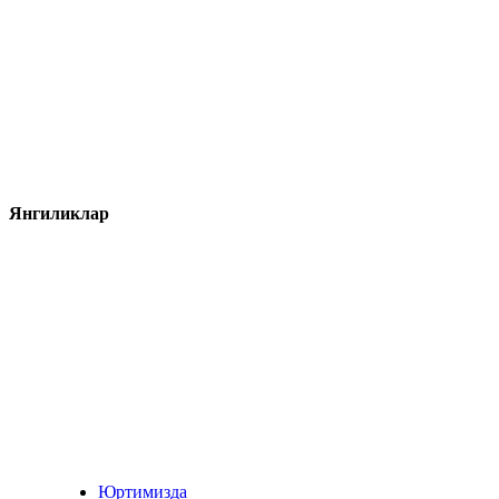
Янгиликлар
Юртимизда