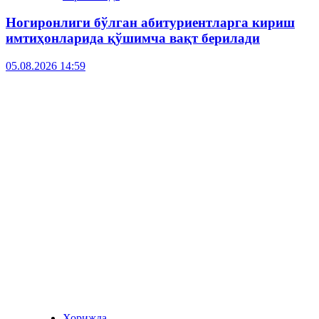
Ногиронлиги бўлган абитуриентларга кириш
имтиҳонларида қўшимча вақт берилади
05.08.2026 14:59
Хорижда