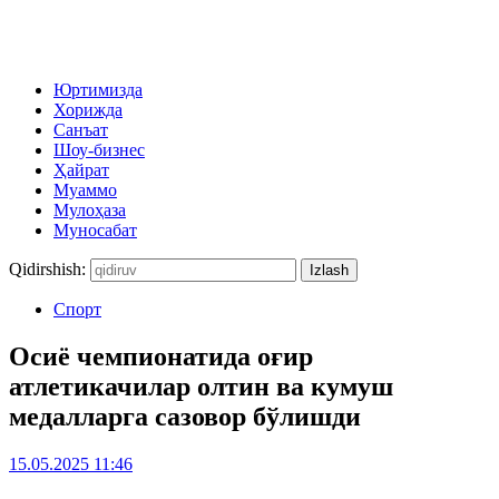
Юртимизда
Хорижда
Санъат
Шоу-бизнес
Ҳайрат
Муаммо
Мулоҳаза
Муносабат
Qidirshish:
Спорт
Осиё чемпионатида оғир
атлетикачилар олтин ва кумуш
медалларга сазовор бўлишди
15.05.2025 11:46