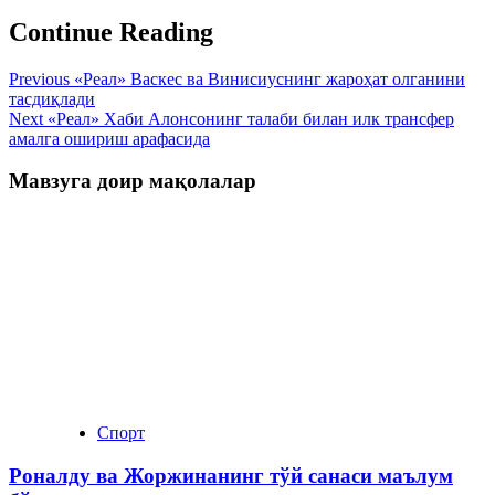
Continue Reading
Previous
«Реал» Васкес ва Винисиуснинг жароҳат олганини
тасдиқлади
Next
«Реал» Хаби Алонсонинг талаби билан илк трансфер
амалга ошириш арафасида
Мавзуга доир мақолалар
Спорт
Роналду ва Жоржинанинг тўй санаси маълум