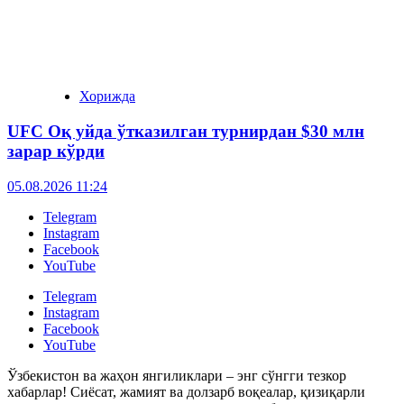
Хорижда
UFC Оқ уйда ўтказилган турнирдан $30 млн
зарар кўрди
05.08.2026 11:24
Telegram
Instagram
Facebook
YouTube
Telegram
Instagram
Facebook
YouTube
Ўзбекистон ва жаҳон янгиликлари – энг сўнгги тезкор
хабарлар! Сиёсат, жамият ва долзарб воқеалар, қизиқарли