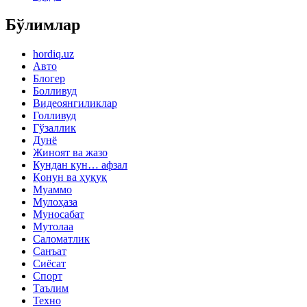
Бўлимлар
hordiq.uz
Авто
Блогер
Болливуд
Видеоянгиликлар
Голливуд
Гўзаллик
Дунё
Жиноят ва жазо
Кундан кун… афзал
Қонун ва ҳуқуқ
Муаммо
Мулоҳаза
Муносабат
Мутолаа
Саломатлик
Санъат
Сиёсат
Спорт
Таълим
Техно