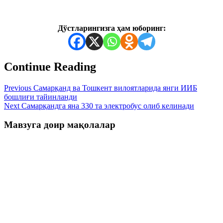
Дўстларингизга ҳам юборинг:
Continue Reading
Previous
Самарқанд ва Тошкент вилоятларида янги ИИБ
бошлиғи тайинланди
Next
Самарқандга яна 330 та электробус олиб келинади
Мавзуга доир мақолалар