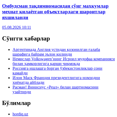
Омбудсман тақдимномасидан сўнг маҳкумлар
меҳнат қилаётган объектлардаги шароитлар
яхшиланди
05.08.2026 10:11
Сўнгги хабарлар
Аргентинада Англия устидан қозонилган ғалаба
шарафига байрам эълон қилинди
Немислар Volkswagen’нинг Исроил мудофаа компанияси
билан ҳамкорлигига қарши чиқмоқда
Россияга ишлашга борган ўзбекистонликлар сони
камайди
Илон Маск Франция президентлигига номзодни
хиёнатда айблади
Расман! Винисиус «Реал» билан шартномасини
узайтирди
Бўлимлар
hordiq.uz