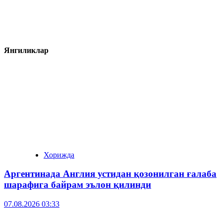
Янгиликлар
Хорижда
Аргентинада Англия устидан қозонилган ғалаба
шарафига байрам эълон қилинди
07.08.2026 03:33