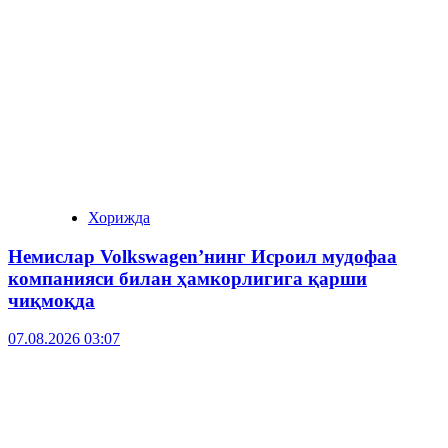
Хорижда
Немислар Volkswagen’нинг Исроил мудофаа
компанияси билан ҳамкорлигига қарши
чиқмоқда
07.08.2026 03:07