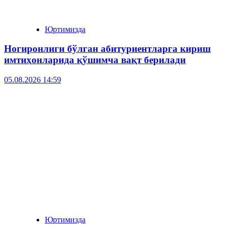
Юртимизда
Ногиронлиги бўлган абитуриентларга кириш
имтиҳонларида қўшимча вақт берилади
05.08.2026 14:59
Юртимизда