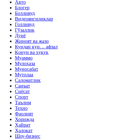
Авто
Блогер
Болливуд
Видеоянгиликлар
Голливуд
Гўзаллик
Дунё
Жиноят ва жазо
Кундан кун… афзал
Қонун ва ҳуқуқ
Муаммо
Мулоҳаза
Муносабат
Мутолаа
Саломатлик
Санъат
Сиёсат
Спорт
Таълим
Техно
Фаолият
Хорижда
Ҳайрат
Ҳалокат
Шоу-бизнес