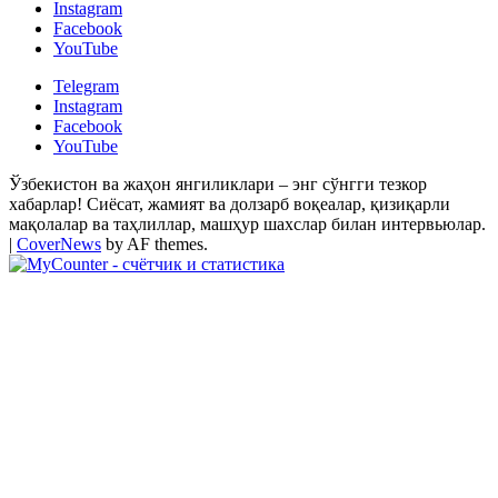
Instagram
Facebook
YouTube
Telegram
Instagram
Facebook
YouTube
Ўзбекистон ва жаҳон янгиликлари – энг сўнгги тезкор
хабарлар! Сиёсат, жамият ва долзарб воқеалар, қизиқарли
мақолалар ва таҳлиллар, машҳур шахслар билан интервьюлар.
|
CoverNews
by AF themes.