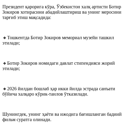
Президент қарорига кўра, Ўзбекистон халқ артисти Ботир
Зокиров хотирасини абадийлаштириш ва унинг меросини
тарғиб этиш мақсадида:
🔸Тошкентда Ботир Зокиров мемориал музейи ташкил
этилади;
🔸Ботир Зокиров номидаги давлат стипендияси жорий
этилади;
🔸2026 йилдан бошлаб ҳар икки йилда эстрада санъати
бўйича халқаро кўрик-танлов ўтказилади.
Шунингдек, унинг ҳаёти ва ижодига бағишланган бадиий
фильм суратга олинади.