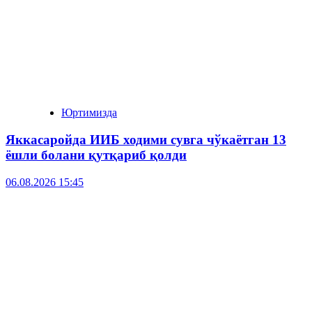
Юртимизда
Яккасаройда ИИБ ходими сувга чўкаётган 13
ёшли болани қутқариб қолди
06.08.2026 15:45