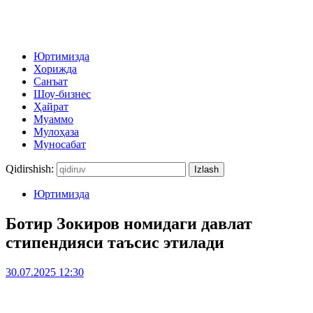
Юртимизда
Хорижда
Санъат
Шоу-бизнес
Ҳайрат
Муаммо
Мулоҳаза
Муносабат
Qidirshish:
Юртимизда
Ботир Зокиров номидаги давлат
стипендияси таъсис этилади
30.07.2025 12:30