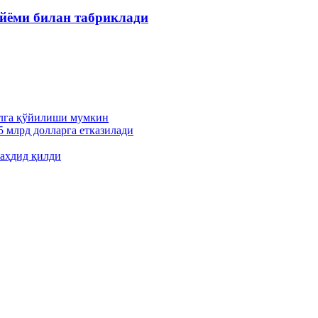
йёми билан табриклади
ўлга қўйилиши мумкин
5 млрд долларга етказилади
аҳдид қилди