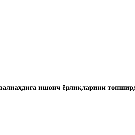
 валиаҳдига ишонч ёрлиқларини топшир