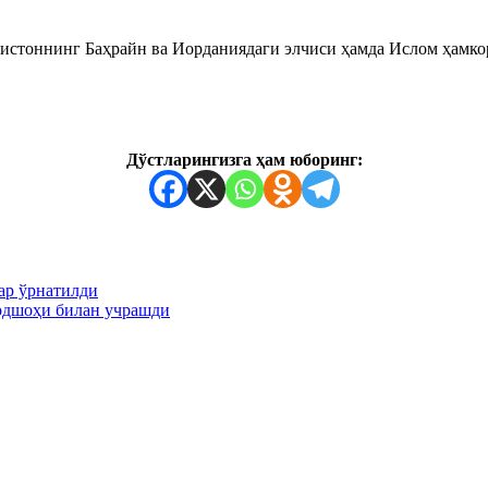
истоннинг Баҳрайн ва Иорданиядаги элчиси ҳамда Ислом ҳамко
Дўстларингизга ҳам юборинг:
ар ўрнатилди
одшоҳи билан учрашди