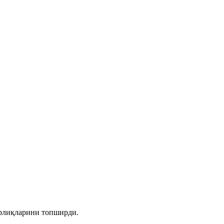
ёрлиқларини топширди.