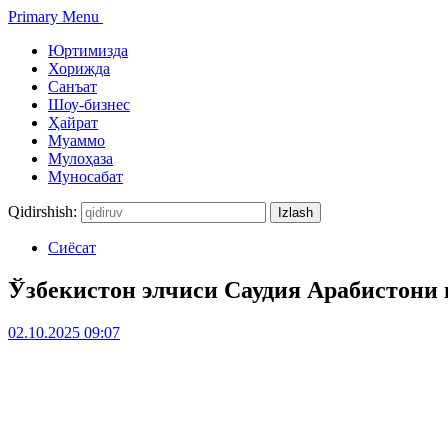
Primary Menu
Юртимизда
Хорижда
Санъат
Шоу-бизнес
Ҳайрат
Муаммо
Мулоҳаза
Муносабат
Qidirshish:
Сиёсат
Ўзбекистон элчиси Саудия Арабистони
02.10.2025 09:07