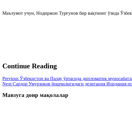
Маълумот учун, Нодиржон Турғунов бир вақтнинг ўзида Ўзбек
Continue Reading
Previous
Ўзбекистон ва Палау ўртасида дипломатик муносабатл
Next
Сардор Умурзоқов бошчилигидаги делегация Иордания п
Мавзуга доир мақолалар