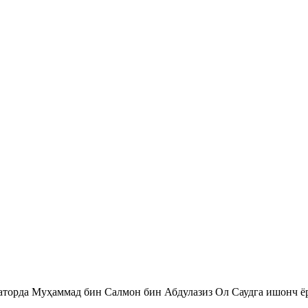
қаторда Муҳаммад бин Салмон бин Абдулазиз Ол Саудга ишонч 