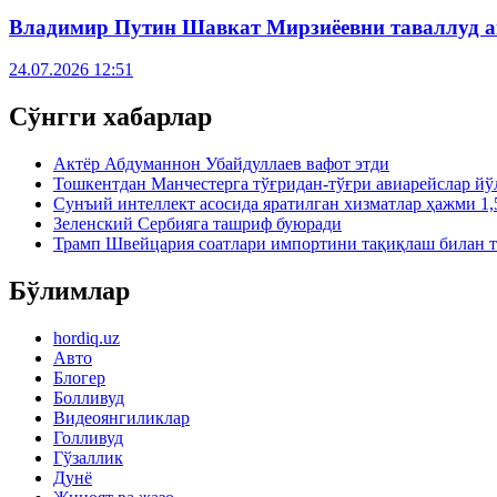
Владимир Путин Шавкат Мирзиёевни таваллуд а
24.07.2026 12:51
Сўнгги хабарлар
Актёр Абду­маннон Убайдуллаев вафот этди
Тошкентдан Манчестерга тўғридан-тўғри авиарейслар й
Сунъий интеллект асосида яратилган хизматлар ҳажми 1,
Зеленский Сербияга ташриф буюради
Трамп Швейцария соатлари импортини тақиқлаш билан т
Бўлимлар
hordiq.uz
Авто
Блогер
Болливуд
Видеоянгиликлар
Голливуд
Гўзаллик
Дунё