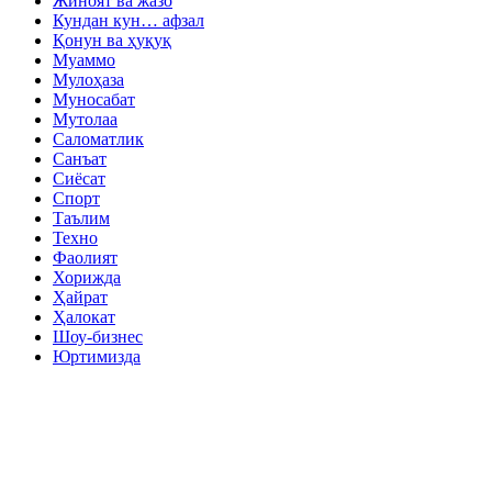
Жиноят ва жазо
Кундан кун… афзал
Қонун ва ҳуқуқ
Муаммо
Мулоҳаза
Муносабат
Мутолаа
Саломатлик
Санъат
Сиёсат
Спорт
Таълим
Техно
Фаолият
Хорижда
Ҳайрат
Ҳалокат
Шоу-бизнес
Юртимизда