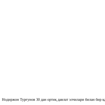
Нодиржон Турғунов 30 дан ортиқ давлат элчилари билан бир 