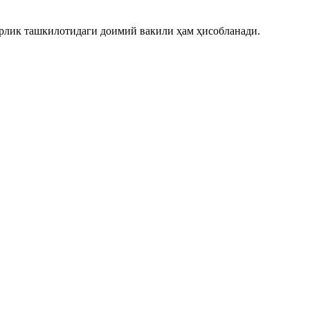
рлик ташкилотидаги доимий вакили ҳам ҳисобланади.