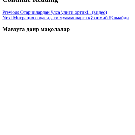
Previous
Отарчилардан ўлса ўлиги ортиқ!.. (видео)
Next
Миграция соҳасидаги муаммоларга кўз юмиб бўлмайди
Мавзуга доир мақолалар