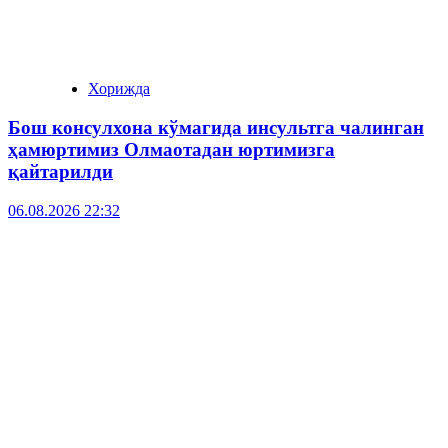
Хорижда
Бош консулхона кўмагида инсультга чалинган
ҳамюртимиз Олмаотадан юртимизга
қайтарилди
06.08.2026 22:32