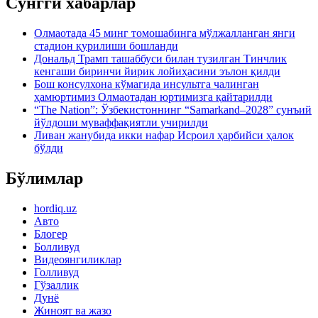
Сўнгги хабарлар
Олмаотада 45 минг томошабинга мўлжалланган янги
стадион қурилиши бошланди
Дональд Трамп ташаббуси билан тузилган Тинчлик
кенгаши биринчи йирик лойиҳасини эълон қилди
Бош консулхона кўмагида инсультга чалинган
ҳамюртимиз Олмаотадан юртимизга қайтарилди
“The Nation”: Ўзбекистоннинг “Samarkand–2028” сунъий
йўлдоши муваффақиятли учирилди
Ливан жанубида икки нафар Исроил ҳарбийси ҳалок
бўлди
Бўлимлар
hordiq.uz
Авто
Блогер
Болливуд
Видеоянгиликлар
Голливуд
Гўзаллик
Дунё
Жиноят ва жазо