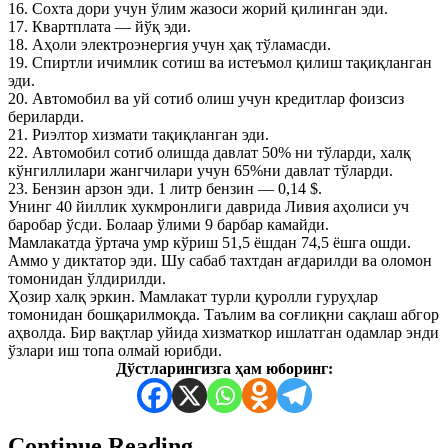
16. Сохта дори учун ўлим жазоси жорий қилинган эди.
17. Квартплата — йўқ эди.
18. Аҳоли электроэнергия учун ҳақ тўламасди.
19. Спиртли ичимлик сотиш ва истеъмол қилиш тақиқланган
эди.
20. Автомобил ва уй сотиб олиш учун кредитлар фоизсиз
бериларди.
21. Риэлтор хизмати тақиқланган эди.
22. Автомобил сотиб олишда давлат 50% ни тўларди, халқ
кўнгиллилари жангчилари учун 65%ни давлат тўларди.
23. Бензин арзон эди. 1 литр бензин — 0,14 $.
Унинг 40 йиллик хукмронлиги даврида Ливия аҳолиси уч
баробар ўсди. Болаар ўлими 9 барбар камайди.
Мамлакатда ўртача умр кўриш 51,5 ёшдан 74,5 ёшга ошди.
Аммо у диктатор эди. Шу сабаб тахтдан ағдарилди ва оломон
томонидан ўлдирилди.
Ҳозир халқ эркин. Мамлакат турли қуролли гуруҳлар
томонидан бошқарилмоқда. Таълим ва соғлиқни сақлаш абгор
аҳволда. Бир вақтлар уйида хизматкор ишлатган одамлар энди
ўзлари иш топа олмай юрибди.
Дўстларингизга ҳам юборинг:
Continue Reading