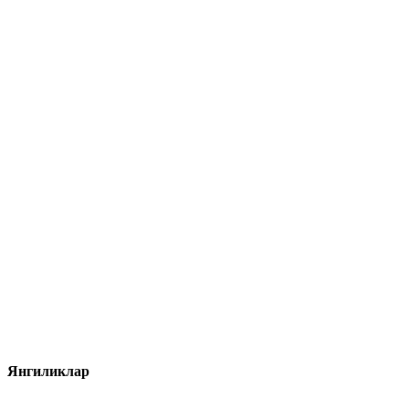
Янгиликлар