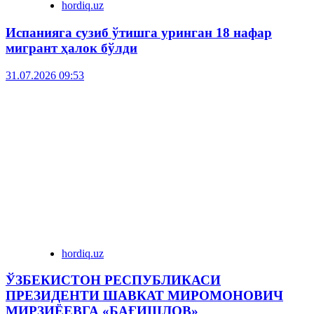
hordiq.uz
Испанияга сузиб ўтишга уринган 18 нафар
мигрант ҳалок бўлди
31.07.2026 09:53
hordiq.uz
ЎЗБЕКИСТОН РЕСПУБЛИКАСИ
ПРЕЗИДЕНТИ ШАВКАТ МИРОМОНОВИЧ
МИРЗИЁЕВГА «БАҒИШЛОВ»