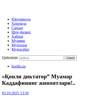
Юртимизда
Хорижда
Санъат
Шоу-бизнес
Ҳайрат
Муаммо
Мулоҳаза
Муносабат
Qidirshish:
hordiq.uz
«Қонли диктатор” Муамар
Каддафининг жиноятлари!..
03.10.2025 13:50