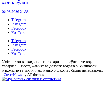
ҳалок бўлди
06.08.2026 21:33
Telegram
Instagram
Facebook
YouTube
Telegram
Instagram
Facebook
YouTube
Ўзбекистон ва жаҳон янгиликлари – энг сўнгги тезкор
хабарлар! Сиёсат, жамият ва долзарб воқеалар, қизиқарли
мақолалар ва таҳлиллар, машҳур шахслар билан интервьюлар.
|
CoverNews
by AF themes.