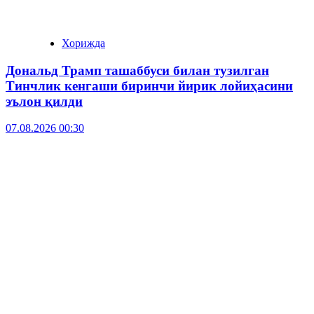
Хорижда
Дональд Трамп ташаббуси билан тузилган
Тинчлик кенгаши биринчи йирик лойиҳасини
эълон қилди
07.08.2026 00:30