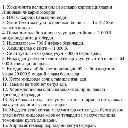
1. Ҳокимиятга келиши билан халқаро корпорацияларни
Ливиядан чиқариб юборди.
2. НАТО ҳарбий базаларни ёпди.
3. Ялпи Ички маҳсулот аҳоли жон бошига — 14 192 $ни
ташкил қилди.
4. Оиланинг ҳар бир аъзоси учун давлат йилига 1 000 $
миқдорида дотация берди.
5. Ишсизларга— 730 $ нафақа бериларди.
6. Ҳамширалар ойлиги— 1 000 $.
7. Янги туғилган чақалоқ учун 7 000 $ бериларди.
8. Никоҳдан ўтаётган келин-куёвлар учун уй сотиб олишга 64
000 $ совға қилинарди.
9. Кимдир шахсий бизнес юритмоқчи бўлса бир вақтнинг
ўзида 20 000 $ моддий ёрдам бериларди.
10. Катта миқдорда солиқ тақиқланган эди.
11. Таълим ва тиббиёт бепул эди.
12. Хорижда таълим олиш ва малака ошириш давлат
ҳисобидан бўларди.
13. Кўп болали оилалар учун магазинлар тармоғи озиқ-овқат
маҳсулотларини арзонга сотарди.
14. Муддати ўтиб кетган маҳсулотлар сотилгудек бўлса дўкон
эгаси катта миқдорда жарима тўларди ва махсус полиция
томонидан қўлга олинарди.
15. Айрим аптекалар дориларни бепул берарди.