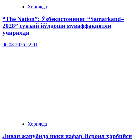
Хорижда
“The Nation”: Ўзбекистоннинг “Samarkand–
2028” сунъий йўлдоши муваффақиятли
учирилди
06.08.2026 22:01
Хорижда
Ливан жанубида икки нафар Исроил ҳарбийси