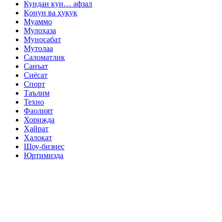
Кундан кун… афзал
Қонун ва ҳуқуқ
Муаммо
Мулоҳаза
Муносабат
Мутолаа
Саломатлик
Санъат
Сиёсат
Спорт
Таълим
Техно
Фаолият
Хорижда
Ҳайрат
Ҳалокат
Шоу-бизнес
Юртимизда