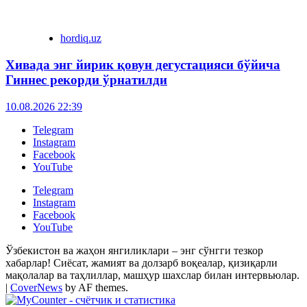
hordiq.uz
Хивада энг йирик қовун дегустацияси бўйича
Гиннес рекорди ўрнатилди
10.08.2026 22:39
Telegram
Instagram
Facebook
YouTube
Telegram
Instagram
Facebook
YouTube
Ўзбекистон ва жаҳон янгиликлари – энг сўнгги тезкор
хабарлар! Сиёсат, жамият ва долзарб воқеалар, қизиқарли
мақолалар ва таҳлиллар, машҳур шахслар билан интервьюлар.
|
CoverNews
by AF themes.