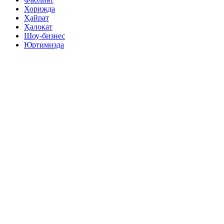
Хорижда
Ҳайрат
Ҳалокат
Шоу-бизнес
Юртимизда