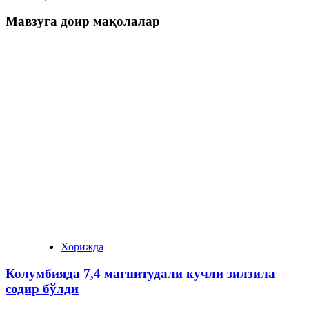
Мавзуга доир мақолалар
Хорижда
Колумбияда 7,4 магнитудали кучли зилзила
содир бўлди