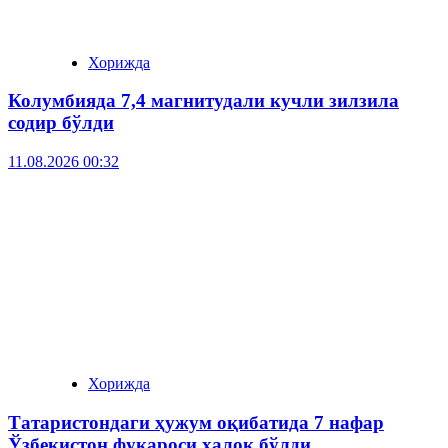
Хорижда
Колумбияда 7,4 магнитудали кучли зилзила
содир бўлди
11.08.2026 00:32
Хорижда
Татаристондаги ҳужум оқибатида 7 нафар
Ўзбекистон фуқароси ҳалок бўлди