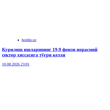
hordiq.uz
Қурилиш ишларининг 19,9 фоизи норасмий
сектор ҳиссасига тўғри келди
10.08.2026 23:01