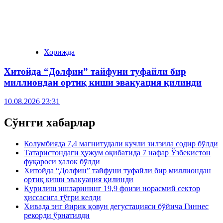
Хорижда
Хитойда “Долфин” тайфуни туфайли бир
миллиондан ортиқ киши эвакуация қилинди
10.08.2026 23:31
Сўнгги хабарлар
Колумбияда 7,4 магнитудали кучли зилзила содир бўлди
Татаристондаги ҳужум оқибатида 7 нафар Ўзбекистон
фуқароси ҳалок бўлди
Хитойда “Долфин” тайфуни туфайли бир миллиондан
ортиқ киши эвакуация қилинди
Қурилиш ишларининг 19,9 фоизи норасмий сектор
ҳиссасига тўғри келди
Хивада энг йирик қовун дегустацияси бўйича Гиннес
рекорди ўрнатилди