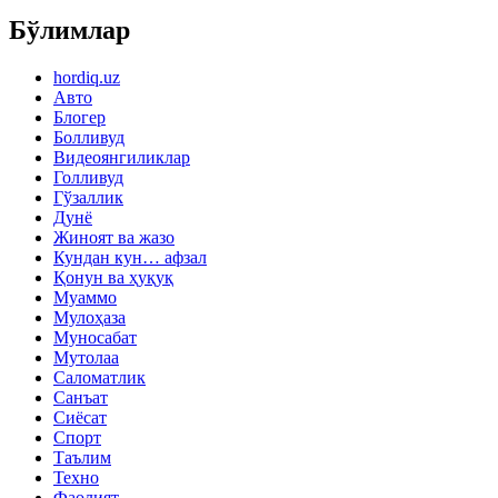
Бўлимлар
hordiq.uz
Авто
Блогер
Болливуд
Видеоянгиликлар
Голливуд
Гўзаллик
Дунё
Жиноят ва жазо
Кундан кун… афзал
Қонун ва ҳуқуқ
Муаммо
Мулоҳаза
Муносабат
Мутолаа
Саломатлик
Санъат
Сиёсат
Спорт
Таълим
Техно
Фаолият