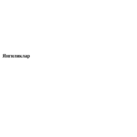
Янгиликлар