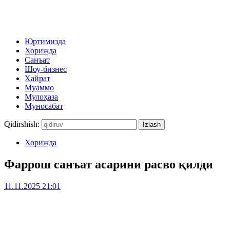
Юртимизда
Хорижда
Санъат
Шоу-бизнес
Ҳайрат
Муаммо
Мулоҳаза
Муносабат
Qidirshish:
Хорижда
Фаррош санъат асарини расво қилди
11.11.2025 21:01