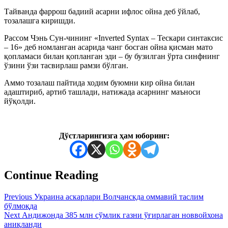
Тайванда фаррош бадиий асарни ифлос ойна деб ўйлаб,
тозалашга киришди.
Рассом Чэнь Сун-чининг «Inverted Syntax – Тескари синтаксис
– 16» деб номланган асарида чанг босган ойна қисман мато
қопламаси билан қопланган эди – бу бузилган ўрта синфнинг
ўзини ўзи тасвирлаш рамзи бўлган.
Аммо тозалаш пайтида ходим буюмни кир ойна билан
адаштириб, артиб ташлади, натижада асарнинг маъноси
йўқолди.
Дўстларингизга ҳам юборинг:
Continue Reading
Previous
Украина аскарлари Волчанскда оммавий таслим
бўлмоқда
Next
Андижонда 385 млн сўмлик газни ўғирлаган новвойхона
аниқланди