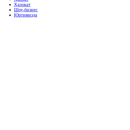
Ҳалокат
Шоу-бизнес
Юртимизда