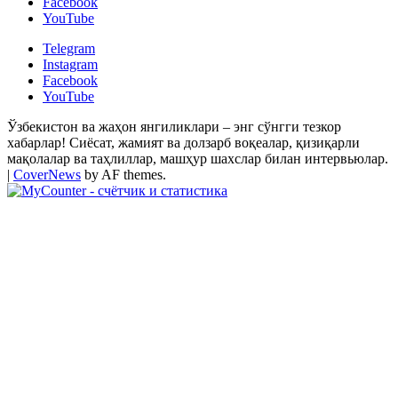
Facebook
YouTube
Telegram
Instagram
Facebook
YouTube
Ўзбекистон ва жаҳон янгиликлари – энг сўнгги тезкор
хабарлар! Сиёсат, жамият ва долзарб воқеалар, қизиқарли
мақолалар ва таҳлиллар, машҳур шахслар билан интервьюлар.
|
CoverNews
by AF themes.