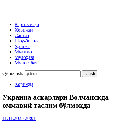
Юртимизда
Хорижда
Санъат
Шоу-бизнес
Ҳайрат
Муаммо
Мулоҳаза
Муносабат
Qidirshish:
Хорижда
Украина аскарлари Волчанскда
оммавий таслим бўлмоқда
11.11.2025 20:01