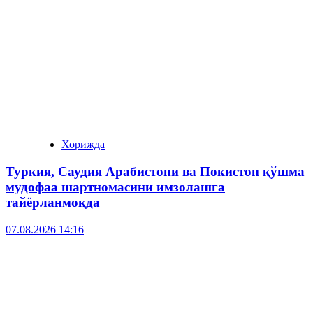
Хорижда
Туркия, Саудия Арабистони ва Покистон қўшма
мудофаа шартномасини имзолашга
тайёрланмоқда
07.08.2026 14:16