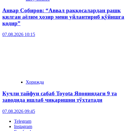
Анвар Собиров: “Аввал раққосалардан рашк
қилган аёлим ҳозир мени уйлантириб қўйишга
қодир”
07.08.2026 10:15
Хорижда
Кучли тайфун сабаб Toyota Япониядаги 9 та
заводида ишлаб чиқаришни тўхтатади
07.08.2026 09:45
Telegram
Instagram