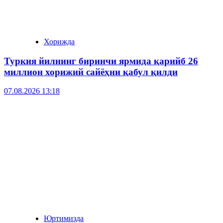
Хорижда
Туркия йилнинг биринчи ярмида қарийб 26
миллион хорижий сайёҳни қабул қилди
07.08.2026 13:18
Юртимизда