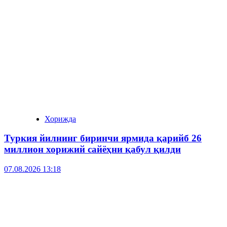
Хорижда
Туркия йилнинг биринчи ярмида қарийб 26
миллион хорижий сайёҳни қабул қилди
07.08.2026 13:18