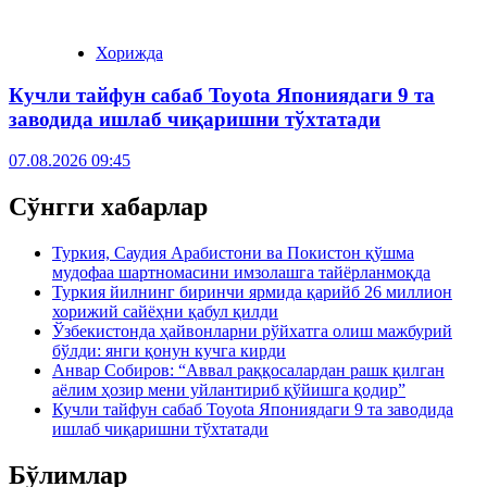
Хорижда
Кучли тайфун сабаб Toyota Япониядаги 9 та
заводида ишлаб чиқаришни тўхтатади
07.08.2026 09:45
Сўнгги хабарлар
Туркия, Саудия Арабистони ва Покистон қўшма
мудофаа шартномасини имзолашга тайёрланмоқда
Туркия йилнинг биринчи ярмида қарийб 26 миллион
хорижий сайёҳни қабул қилди
Ўзбекистонда ҳайвонларни рўйхатга олиш мажбурий
бўлди: янги қонун кучга кирди
Анвар Собиров: “Аввал раққосалардан рашк қилган
аёлим ҳозир мени уйлантириб қўйишга қодир”
Кучли тайфун сабаб Toyota Япониядаги 9 та заводида
ишлаб чиқаришни тўхтатади
Бўлимлар