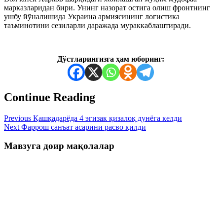
марказларидан бири. Унинг назорат остига олиш фронтнинг
ушбу йўналишида Украина армиясининг логистика
таъминотини сезиларли даражада мураккаблаштиради.
Дўстларингизга ҳам юборинг:
Continue Reading
Previous
Қашқадарёда 4 эгизак қизалоқ дунёга келди
Next
Фаррош санъат асарини расво қилди
Мавзуга доир мақолалар