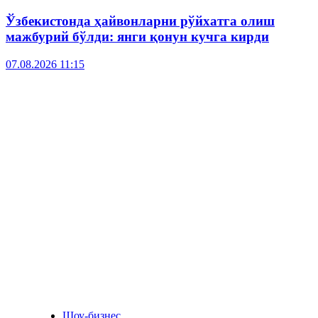
Ўзбекистонда ҳайвонларни рўйхатга олиш
мажбурий бўлди: янги қонун кучга кирди
07.08.2026 11:15
Шоу-бизнес