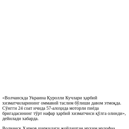
«Волчанскда Украина Қуролли Кучлари ҳарбий
хизматчиларининг оммавий таслим бўлиши давом этмоқда.
Сўнгги 24 соат ичида 57-алоҳида моторли пиёда
бригадасининг тўрт нафар ҳарбий хизматчиси қўлга олинди»,
дейилади хабарда.
Волчанск Харков шарқидаги жойлашган муҳим мудофаа