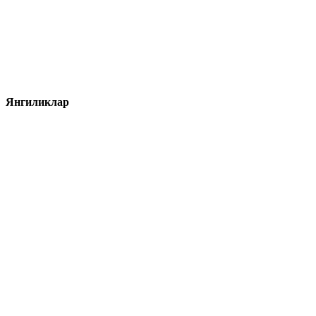
Янгиликлар