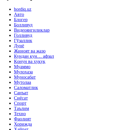
hordiq.uz
Авто
Блогер
Болливуд
Видеоянгиликлар
Голливуд
Гўзаллик
Дунё
Жиноят ва жазо
Кундан кун… афзал
Қонун ва ҳуқуқ
Муаммо
Мулоҳаза
Муносабат
Мутолаа
Саломатлик
Санъат
Сиёсат
Спорт
Таълим
Техно
Фаолият
Хорижда
Ҳайрат