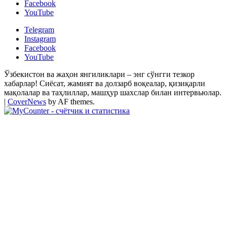
Facebook
YouTube
Telegram
Instagram
Facebook
YouTube
Ўзбекистон ва жаҳон янгиликлари – энг сўнгги тезкор
хабарлар! Сиёсат, жамият ва долзарб воқеалар, қизиқарли
мақолалар ва таҳлиллар, машҳур шахслар билан интервьюлар.
|
CoverNews
by AF themes.