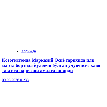
Хорижда
Қозоғистонда Марказий Осиё тарихида илк
марта бортида йўловчи бўлган учувчисиз ҳаво
таксиси парвозни амалга оширди
09.08.2026 01:33