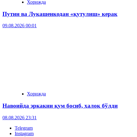
Хорижда
Путин ва Лукашенкодан «қутулиш» керак
09.08.2026 00:01
Хорижда
Навоийда эркакни қум босиб, ҳалок бўлди
08.08.2026 23:31
Telegram
Instagram