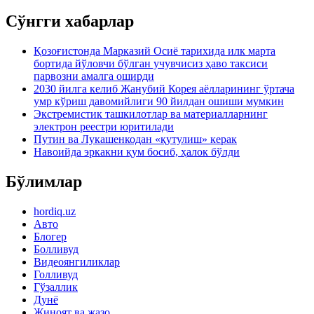
Сўнгги хабарлар
Қозоғистонда Марказий Осиё тарихида илк марта
бортида йўловчи бўлган учувчисиз ҳаво таксиси
парвозни амалга оширди
2030 йилга келиб Жанубий Корея аёлларининг ўртача
умр кўриш давомийлиги 90 йилдан ошиши мумкин
Экстремистик ташкилотлар ва материалларнинг
электрон реестри юритилади
Путин ва Лукашенкодан «қутулиш» керак
Навоийда эркакни қум босиб, ҳалок бўлди
Бўлимлар
hordiq.uz
Авто
Блогер
Болливуд
Видеоянгиликлар
Голливуд
Гўзаллик
Дунё
Жиноят ва жазо