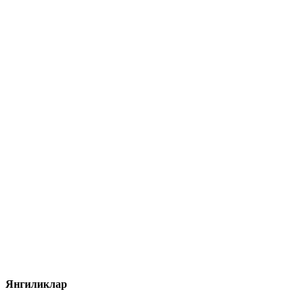
Янгиликлар