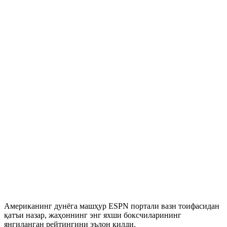
Американинг дунёга машҳур ESPN портали вазн тоифасидан
қатъи назар, жаҳоннинг энг яхши боксчиларининг
янгиланган рейтингини эълон қилди.