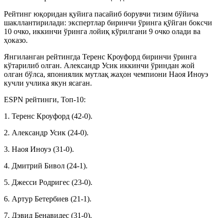
Рейтинг юқоридан қуйига пасайиб борувчи тизим бўйича
шакллантирилади: экспертлар биринчи ўринга қўйган боксчи
10 очко, иккинчи ўринга лойиқ кўрилгани 9 очко олади ва
ҳоказо.
Янгиланган рейтингда Теренс Кроуфорд биринчи ўринга
кўтарилиб олган. Александр Усик иккинчи ўриндан жой
олган бўлса, япониялик мутлақ жаҳон чемпиони Наоя Иноуэ
кучли учлика якун ясаган.
ESPN рейтинги, Топ-10:
1. Теренс Кроуфорд (42-0).
2. Александр Усик (24-0).
3. Наоя Иноуэ (31-0).
4. Дмитрий Бивол (24-1).
5. Джесси Родригес (23-0).
6. Артур Бетербиев (21-1).
7. Дэвид Бенавидес (31-0).