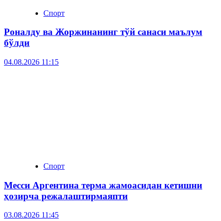
Спорт
Роналду ва Жоржинанинг тўй санаси маълум
бўлди
04.08.2026 11:15
Спорт
Месси Аргентина терма жамоасидан кетишни
ҳозирча режалаштирмаяпти
03.08.2026 11:45