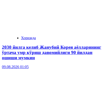
Хорижда
2030 йилга келиб Жанубий Корея аёлларининг
ўртача умр кўриш давомийлиги 90 йилдан
ошиши мумкин
09.08.2026 01:05