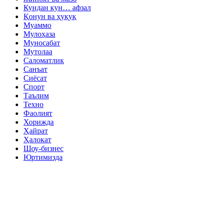
Кундан кун… афзал
Қонун ва ҳуқуқ
Муаммо
Мулоҳаза
Муносабат
Мутолаа
Саломатлик
Санъат
Сиёсат
Спорт
Таълим
Техно
Фаолият
Хорижда
Ҳайрат
Ҳалокат
Шоу-бизнес
Юртимизда