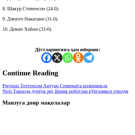
8. Шакур Стивенсон (24-0).
9. Дзюнто Накатани (31-0).
10. Девин Хейни (33-0).
Дўстларингизга ҳам юборинг:
Continue Reading
Previous
Тоттенхэм Антуан Семеньёга қизиқмоқда
Next
Токиода дунёда энг йирик роботлар кўргазмаси очилди
Мавзуга доир мақолалар