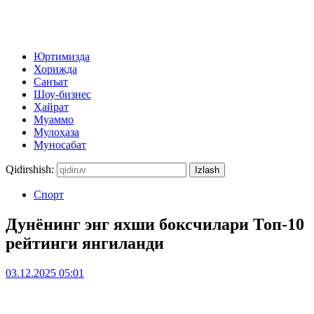
Юртимизда
Хорижда
Санъат
Шоу-бизнес
Ҳайрат
Муаммо
Мулоҳаза
Муносабат
Qidirshish:
Спорт
Дунёнинг энг яхши боксчилари Топ-10
рейтинги янгиланди
03.12.2025 05:01