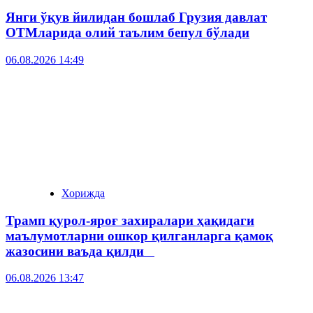
Янги ўқув йилидан бошлаб Грузия давлат
ОТМларида олий таълим бепул бўлади
06.08.2026 14:49
Хорижда
Трамп қурол-яроғ захиралари ҳақидаги
маълумотларни ошкор қилганларга қамоқ
жазосини ваъда қилди
06.08.2026 13:47