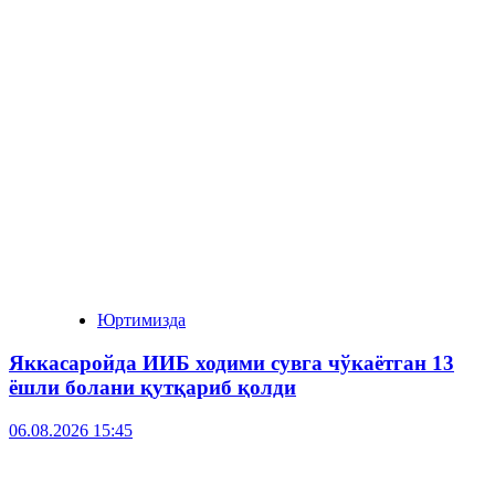
Юртимизда
Яккасаройда ИИБ ходими сувга чўкаётган 13
ёшли болани қутқариб қолди
06.08.2026 15:45