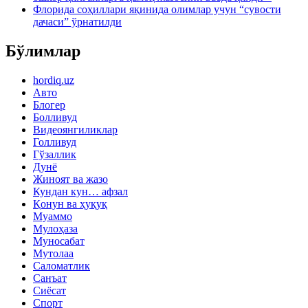
Флорида соҳиллари яқинида олимлар учун “сувости
дачаси” ўрнатилди
Бўлимлар
hordiq.uz
Авто
Блогер
Болливуд
Видеоянгиликлар
Голливуд
Гўзаллик
Дунё
Жиноят ва жазо
Кундан кун… афзал
Қонун ва ҳуқуқ
Муаммо
Мулоҳаза
Муносабат
Мутолаа
Саломатлик
Санъат
Сиёсат
Спорт