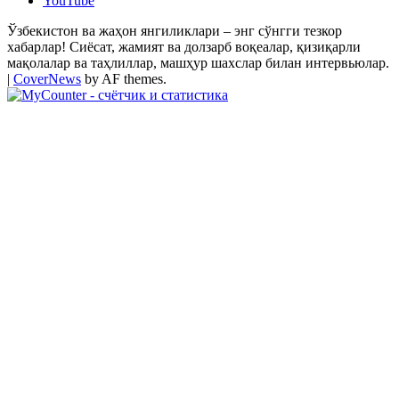
YouTube
Ўзбекистон ва жаҳон янгиликлари – энг сўнгги тезкор
хабарлар! Сиёсат, жамият ва долзарб воқеалар, қизиқарли
мақолалар ва таҳлиллар, машҳур шахслар билан интервьюлар.
|
CoverNews
by AF themes.