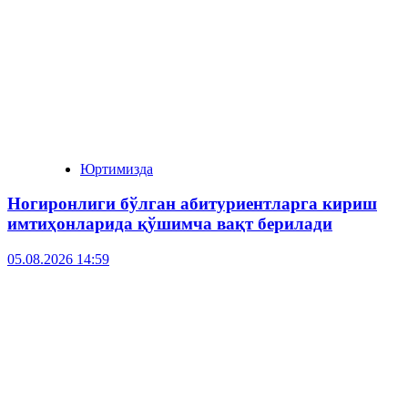
Юртимизда
Ногиронлиги бўлган абитуриентларга кириш
имтиҳонларида қўшимча вақт берилади
05.08.2026 14:59