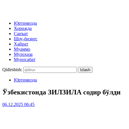
Юртимизда
Хорижда
Санъат
Шоу-бизнес
Ҳайрат
Муаммо
Мулоҳаза
Муносабат
Qidirshish:
Юртимизда
Ўзбекистонда ЗИЛЗИЛА содир бўлди
06.12.2025 06:45