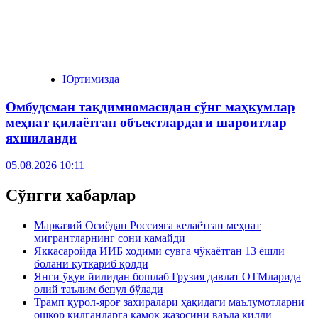
Юртимизда
Омбудсман тақдимномасидан сўнг маҳкумлар
меҳнат қилаётган объектлардаги шароитлар
яхшиланди
05.08.2026 10:11
Сўнгги хабарлар
Марказий Осиёдан Россияга келаётган меҳнат
мигрантларнинг сони камайди
Яккасаройда ИИБ ходими сувга чўкаётган 13 ёшли
болани қутқариб қолди
Янги ўқув йилидан бошлаб Грузия давлат ОТМларида
олий таълим бепул бўлади
Трамп қурол-яроғ захиралари ҳақидаги маълумотларни
ошкор қилганларга қамоқ жазосини ваъда қилди