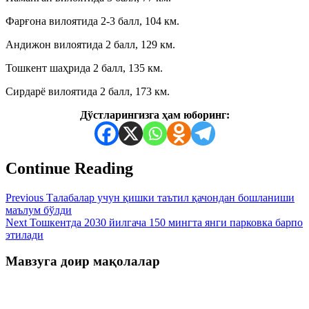
Фарғона вилоятида 2-3 балл, 104 км.
Андижон вилоятида 2 балл, 129 км.
Тошкент шаҳрида 2 балл, 135 км.
Сирдарё вилоятида 2 балл, 173 км.
Дўстларингизга ҳам юборинг:
Continue Reading
Previous
Талабалар учун қишки таътил қачондан бошланиши
маълум бўлди
Next
Тошкентда 2030 йилгача 150 мингта янги парковка барпо
этилади
Мавзуга доир мақолалар