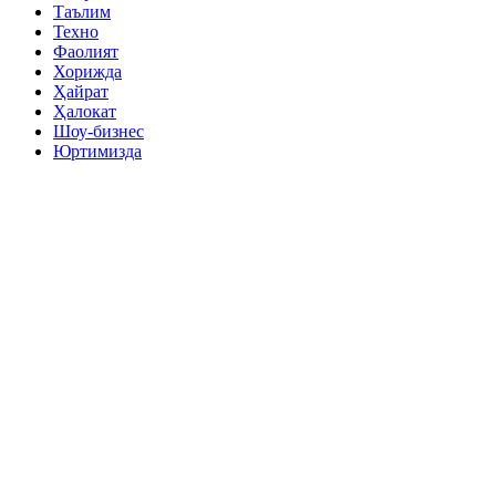
Таълим
Техно
Фаолият
Хорижда
Ҳайрат
Ҳалокат
Шоу-бизнес
Юртимизда