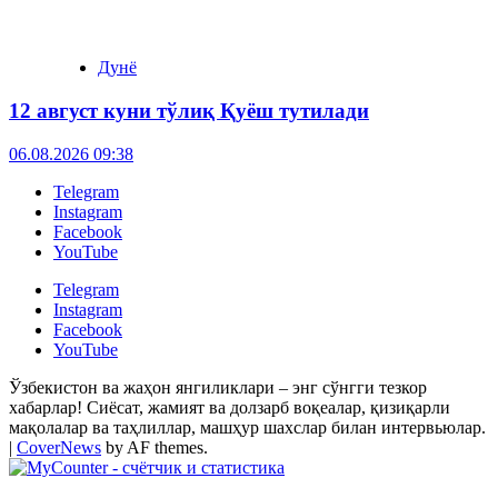
Дунё
12 август куни тўлиқ Қуёш тутилади
06.08.2026 09:38
Telegram
Instagram
Facebook
YouTube
Telegram
Instagram
Facebook
YouTube
Ўзбекистон ва жаҳон янгиликлари – энг сўнгги тезкор
хабарлар! Сиёсат, жамият ва долзарб воқеалар, қизиқарли
мақолалар ва таҳлиллар, машҳур шахслар билан интервьюлар.
|
CoverNews
by AF themes.