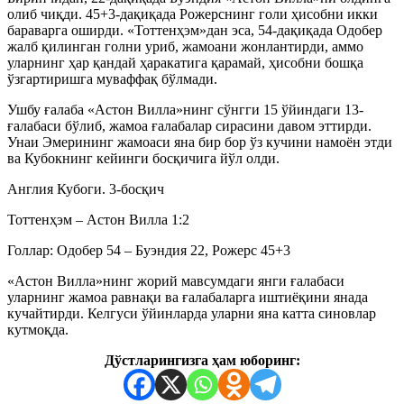
олиб чиқди. 45+3-дақиқада Рожерснинг голи ҳисобни икки
бараварга оширди. «Тоттенҳэм»дан эса, 54-дақиқада Одобер
жалб қилинган голни уриб, жамоани жонлантирди, аммо
уларнинг ҳар қандай ҳаракатига қарамай, ҳисобни бошқа
ўзгартиришга муваффақ бўлмади.
Ушбу ғалаба «Астон Вилла»нинг сўнгги 15 ўйиндаги 13-
ғалабаси бўлиб, жамоа ғалабалар сирасини давом эттирди.
Унаи Эмерининг жамоаси яна бир бор ўз кучини намоён этди
ва Кубокнинг кейинги босқичига йўл олди.
Англия Кубоги. 3-босқич
Тоттенҳэм – Астон Вилла 1:2
Голлар: Одобер 54 – Буэндия 22, Рожерс 45+3
«Астон Вилла»нинг жорий мавсумдаги янги ғалабаси
уларнинг жамоа равнақи ва ғалабаларга иштиёқини янада
кучайтирди. Келгуси ўйинларда уларни яна катта синовлар
кутмоқда.
Дўстларингизга ҳам юборинг: