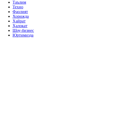
Таълим
Техно
Фаолият
Хорижда
Ҳайрат
Ҳалокат
Шоу-бизнес
Юртимизда