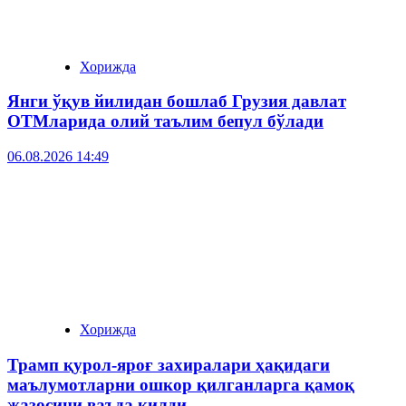
Хорижда
Янги ўқув йилидан бошлаб Грузия давлат
ОТМларида олий таълим бепул бўлади
06.08.2026 14:49
Хорижда
Трамп қурол-яроғ захиралари ҳақидаги
маълумотларни ошкор қилганларга қамоқ
жазосини ваъда қилди