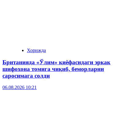
Хорижда
Британияда «Ўлим» қиёфасидаги эркак
шифохона томига чиқиб, беморларни
саросимага солди
06.08.2026 10:21