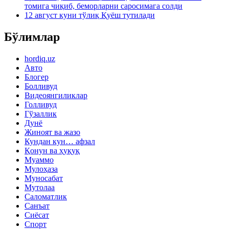
томига чиқиб, беморларни саросимага солди
12 август куни тўлиқ Қуёш тутилади
Бўлимлар
hordiq.uz
Авто
Блогер
Болливуд
Видеоянгиликлар
Голливуд
Гўзаллик
Дунё
Жиноят ва жазо
Кундан кун… афзал
Қонун ва ҳуқуқ
Муаммо
Мулоҳаза
Муносабат
Мутолаа
Саломатлик
Санъат
Сиёсат
Спорт