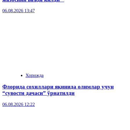
06.08.2026 13:47
Хорижда
Флорида соҳиллари яқинида олимлар учун
“сувости дачаси” ўрнатилди
06.08.2026 12:22