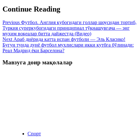
Continue Reading
Previous
Футбол. Англия кубогидаги голлар шоусидан тортиб,
Туркия суперкубогидаги принципиал тўқнашувгача — энг
муҳим воқеалар битта дайжестда (Видео)
Next
Араб диёрида катта испан футболи — Эль Класико!
Бугун тунда дунё футбол мухлислари икки қутбга бўлинади:
Реал Мадрид ёки Барселона?
Мавзуга доир мақолалар
Спорт