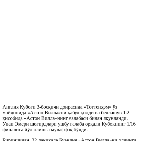
Англия Кубоги 3-босқичи доирасида «Тоттенҳэм» ўз
майдонида «Астон Вилла»ни қабул қилди ва беллашув 1:2
ҳисобида «Астон Вилла»нинг ғалабаси билан якунланди.
Унаи Эмери шогирдлари ушбу ғалаба орқали Кубокнинг 1/16
финалига йўл олишга муваффақ бўлди.
Биринчидан, 22-дақиқада Буэндия «Астон Вилла»ни олдинга