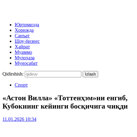
Юртимизда
Хорижда
Санъат
Шоу-бизнес
Ҳайрат
Муаммо
Мулоҳаза
Муносабат
Qidirshish:
Спорт
«Астон Вилла» «Тоттенҳэм»ни енгиб,
Кубокнинг кейинги босқичига чиқди
11.01.2026 10:34