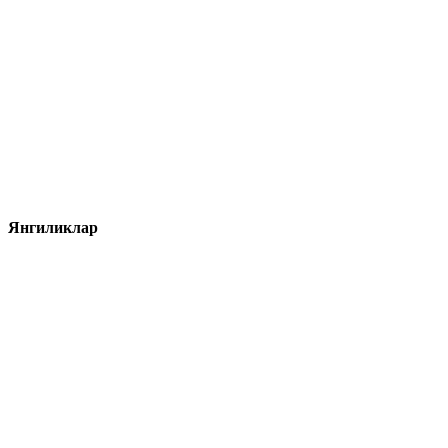
Янгиликлар