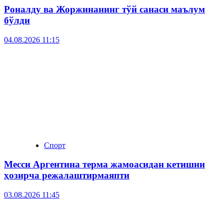
Роналду ва Жоржинанинг тўй санаси маълум
бўлди
04.08.2026 11:15
Спорт
Месси Аргентина терма жамоасидан кетишни
ҳозирча режалаштирмаяпти
03.08.2026 11:45