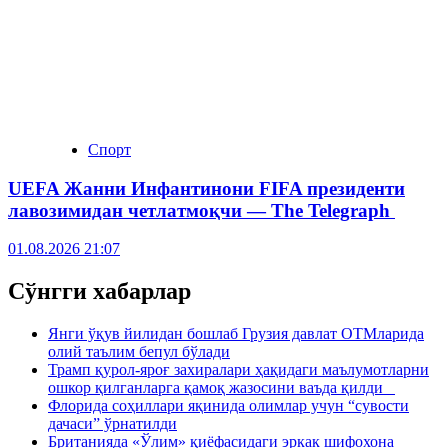
Спорт
UEFA Жанни Инфантинони FIFA президенти
лавозимидан четлатмоқчи — The Telegraph
01.08.2026 21:07
Сўнгги хабарлар
Янги ўқув йилидан бошлаб Грузия давлат ОТМларида
олий таълим бепул бўлади
Трамп қурол-яроғ захиралари ҳақидаги маълумотларни
ошкор қилганларга қамоқ жазосини ваъда қилди
Флорида соҳиллари яқинида олимлар учун “сувости
дачаси” ўрнатилди
Британияда «Ўлим» қиёфасидаги эркак шифохона