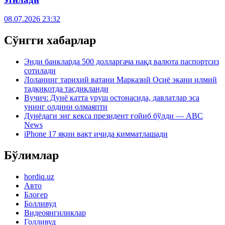
08.07.2026 23:32
Сўнгги хабарлар
Энди банкларда 500 долларгача нақд валюта паспортсиз
сотилади
Лоланинг тарихий ватани Марказий Осиё экани илмий
тадқиқотда тасдиқланди
Вучич: Дунё катта уруш остонасида, давлатлар эса
унинг олдини олмаяпти
Дунёдаги энг кекса президент ғойиб бўлди — ABC
News
iPhone 17 яқин вақт ичида қимматлашади
Бўлимлар
hordiq.uz
Авто
Блогер
Болливуд
Видеоянгиликлар
Голливуд