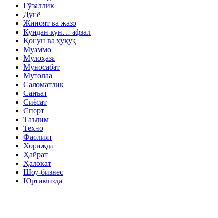
Гўзаллик
Дунё
Жиноят ва жазо
Кундан кун… афзал
Қонун ва ҳуқуқ
Муаммо
Мулоҳаза
Муносабат
Мутолаа
Саломатлик
Санъат
Сиёсат
Спорт
Таълим
Техно
Фаолият
Хорижда
Ҳайрат
Ҳалокат
Шоу-бизнес
Юртимизда