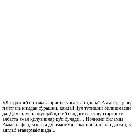
Кўп уриниб натижага эришолмаганлар қанча? Аммо улар шу
пайтгача кимдан сўрашни, қандай йўл тутишни билишмасди-
да. Домла, мана шундай қилиб соддагина тушунтирсангиз
албатта амал қилувчилар кўп бўлади… Иблисни биламиз.
Аммо нафс ҳам катта душманимиз эканлигини ҳар доим ҳам
англаб етавермаймизда!..