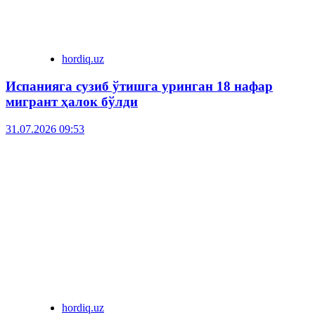
hordiq.uz
Испанияга сузиб ўтишга уринган 18 нафар
мигрант ҳалок бўлди
31.07.2026 09:53
hordiq.uz