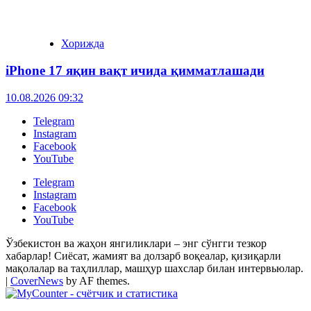
Хорижда
iPhone 17 яқин вақт ичида қимматлашади
10.08.2026 09:32
Telegram
Instagram
Facebook
YouTube
Telegram
Instagram
Facebook
YouTube
Ўзбекистон ва жаҳон янгиликлари – энг сўнгги тезкор
хабарлар! Сиёсат, жамият ва долзарб воқеалар, қизиқарли
мақолалар ва таҳлиллар, машҳур шахслар билан интервьюлар.
|
CoverNews
by AF themes.