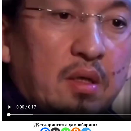
Дўстларингизга ҳам юборинг: