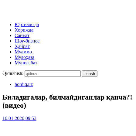
Юртимизда
Хорижда
Санъат
Шоу-бизнес
Ҳайрат
Муаммо
Мулоҳаза
Муносабат
Qidirshish:
hordiq.uz
Биладигалар, билмайдиганлар қанча?!
(видео)
16.01.2026 09:53