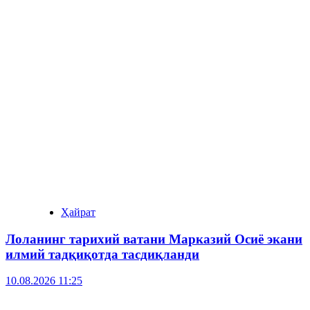
Ҳайрат
Лоланинг тарихий ватани Марказий Осиё экани
илмий тадқиқотда тасдиқланди
10.08.2026 11:25