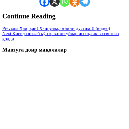
Continue Reading
Previous
Ҳай, ҳай! Хайрулла, оғайни-дўстим!!! (видео)
Next
Киевда юзлаб кўп қаватли уйлар иссиқлик ва светсиз
қолди
Мавзуга доир мақолалар