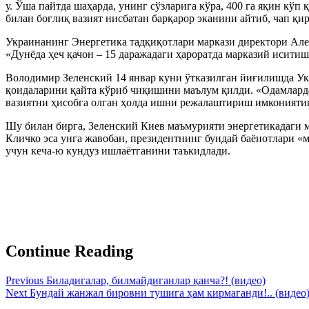
у. Ўша пайтда шаҳарда, унинг сўзларига кўра, 400 га яқин к
билан боғлиқ вазият нисбатан барқарор эканини айтиб, чап қи
Украинанинг Энергетика тадқиқотлари маркази директори Алек
«Дунёда ҳеч қачон – 15 даражадаги ҳароратда марказий иситиш
Володимир Зеленский 14 январ куни ўтказилган йиғилишда Укр
қоидаларини қайта кўриб чиқишини маълум қилди. «Одамларда
вазиятни ҳисобга олган ҳолда ишни режалаштириш имкониятига
Шу билан бирга, Зеленский Киев маъмурияти энергетикадаги м
Кличко эса унга жавобан, президентнинг бундай баёнотлари «
учун кеча-ю кундуз ишлаётганини таъкидлади.
Continue Reading
Previous
Биладигалар, билмайдиганлар қанча?! (видео)
Next
Бундай жанжал бировни тушига ҳам кирмаганди!.. (видео