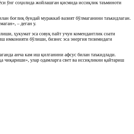
арёси ўнг соҳилида жойлашган қисмида иссиқлик таъминоти
лан боғлиқ бундай мураккаб вазият бўлмаганини таъкидлаган.
аган», – деган у.
иши, ҳукумат эса совуқ пайт учун комендантлик соати
ш имконияти бўлиши, бизнес эса энергия тизимидаги
аганда анча кам иш қилганини афсус билан таъкидлади.
қа чиқариши», улар одамларга свет ва иссиқликни қайтариш