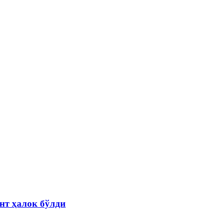
нт ҳалок бўлди