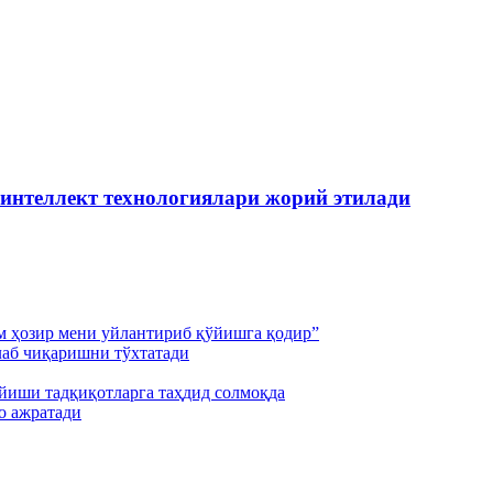
 интеллект технологиялари жорий этилади
м ҳозир мени уйлантириб қўйишга қодир”
лаб чиқаришни тўхтатади
йиши тадқиқотларга таҳдид солмоқда
о ажратади