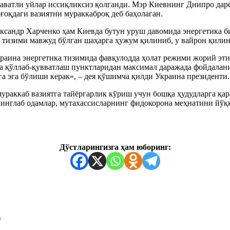
ўп қаватли уйлар иссиқликсиз қолганди. Мэр Киевнинг Днипро д
рғоқдаги вазиятни мураккаброқ деб баҳолаган.
сандр Харченко ҳам Киевда бутун уруш давомида энергетика би
 тизими мавжуд бўлган шаҳарга ҳужум қилиниб, у вайрон қилинм
аина энергетика тизимида фавқулодда ҳолат режими жорий этил
 қўллаб-қувватлаш пунктларидан максимал даражада фойдалани
 эга бўлиши керак», – дея қўшимча қилди Украина президенти.
ураккаб вазиятга тайёргарлик кўриш учун бошқа ҳудудларга қар
минглаб одамлар, мутахассисларнинг фидокорона меҳнатини йўқ
Дўстларингизга ҳам юборинг:
)