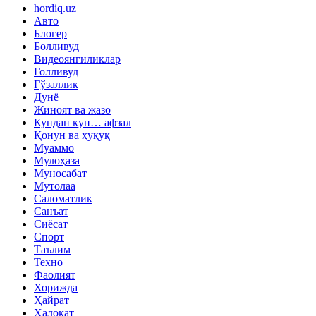
hordiq.uz
Авто
Блогер
Болливуд
Видеоянгиликлар
Голливуд
Гўзаллик
Дунё
Жиноят ва жазо
Кундан кун… афзал
Қонун ва ҳуқуқ
Муаммо
Мулоҳаза
Муносабат
Мутолаа
Саломатлик
Санъат
Сиёсат
Спорт
Таълим
Техно
Фаолият
Хорижда
Ҳайрат
Ҳалокат