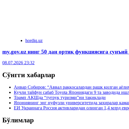
hordiq.uz
my.gov.uz нинг 50 дан ортиқ функциясига сунъий
08.07.2026 23:32
Сўнгги хабарлар
Анвар Собиров: “Аввал раққосалардан рашк қилган аёли
Кучли тайфун сабаб Toyota Япониядаги 9 та заводида иш
Трамп АҚШда “туғруқ туризми”ни тақиқлади
Япониянинг энг нуфузли университетида захиралар кама
ЕИ Украинага Россия активларидан олинган 1,4 млрд евр
Бўлимлар