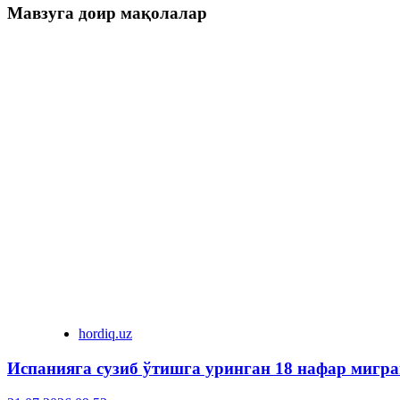
Мавзуга доир мақолалар
hordiq.uz
Испанияга сузиб ўтишга уринган 18 нафар мигра