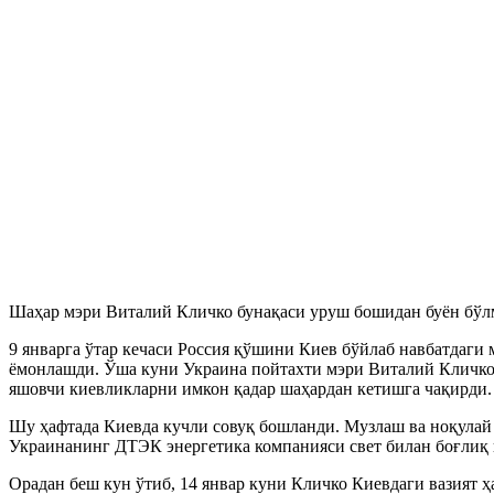
Шаҳар мэри Виталий Кличко бунақаси уруш бошидан буён бўлм
9 январга ўтар кечаси Россия қўшини Киев бўйлаб навбатдаги 
ёмонлашди. Ўша куни Украина пойтахти мэри Виталий Кличко ш
яшовчи киевликларни имкон қадар шаҳардан кетишга чақирди.
Шу ҳафтада Киевда кучли совуқ бошланди. Музлаш ва ноқулай
Украинанинг ДТЭК энергетика компанияси свет билан боғлиқ в
Орадан беш кун ўтиб, 14 январ куни Кличко Киевдаги вазият 