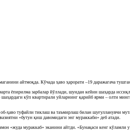
аганини айтмоқда. Кўчада ҳаво ҳарорати –19 даражагача тушга
марта ёпирилма зарбалар йўллади, шундан кейин шаҳарда иссиқл
аҳардаги кўп квартирали уйларнинг қарийб ярми – олти мингга
 об-ҳаво туфайли тиклаш ва таъмирлаш билан шуғулланувчи мут
азиятни «бутун қиш давомидаги энг мураккаби» деб атади.
ҳамон «жуда мураккаб» эканини айтди. «Бунақаси кенг кўламли у