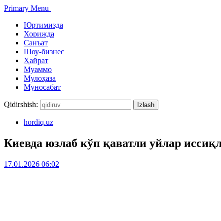
Primary Menu
Юртимизда
Хорижда
Санъат
Шоу-бизнес
Ҳайрат
Муаммо
Мулоҳаза
Муносабат
Qidirshish:
hordiq.uz
Киевда юзлаб кўп қаватли уйлар иссиқл
17.01.2026 06:02