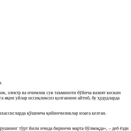
н.
ик, электр ва ичимлик сув таъминоти бўйича вазият кескин
 яқин уйлар иссиқликсиз қолганини айтиб, бу ҳудудларда
ахассисларда қўшимча қийинчиликлар юзага келган.
рушнинг тўрт йили ичида биринчи марта бўлмоқда», – деб ёзди