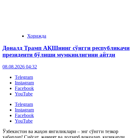
Хорижда
Доналд Трамп АҚШнинг сўнгги республикачи
президенти бўлиши мумкинлигини айтди
08.08.2026 04:32
Telegram
Instagram
Facebook
YouTube
Telegram
Instagram
Facebook
YouTube
Ўзбекистон ва жаҳон янгиликлари – энг сўнгги тезкор
хабарлар! Сиёсат, жамият ва долзарб воқеалар, қизиқарли