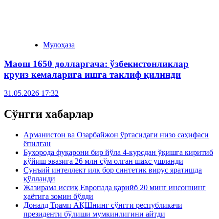
Мулоҳаза
Маош 1650 долларгача: ўзбекистонликлар
круиз кемаларига ишга таклиф қилинди
31.05.2026 17:32
Сўнгги хабарлар
Арманистон ва Озарбайжон ўртасидаги низо саҳифаси
ёпилган
Бухорода фуқарони бир йўла 4-курсдан ўқишга киритиб
қўйиш эвазига 26 млн сўм олган шахс ушланди
Сунъий интеллект илк бор синтетик вирус яратишда
қўлланди
Жазирама иссиқ Европада қарийб 20 минг инсоннинг
ҳаётига зомин бўлди
Доналд Трамп АҚШнинг сўнгги республикачи
президенти бўлиши мумкинлигини айтди