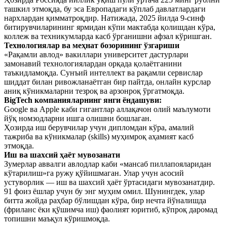
ташкил этмоқда, бу эса Европадаги кўплаб давлатлардаги
нархлардан қимматроқдир. Натижада, 2025 йилда 9-синф
битирувчиларининг ярмидан кўпи мактабда қолишдан кўра,
коллеж ва техникумларда касб ўрганишни афзал кўришган.
Технологиялар ва меҳнат бозорининг ўзгариши
«Рақамли авлод» вакиллари университет дастурлари
замонавий технологиялардан орқада қолаётганини
таъкидламоқда. Сунъий интеллект ва рақамли сервислар
шиддат билан ривожланаётган бир пайтда, онлайн курслар
аниқ кўникмаларни тезроқ ва арзонроқ ўргатмоқда.
BigTech компанияларнинг янги ёндашуви:
Google ва Apple каби гигантлар аллақачон олий маълумоти
йўқ номзодларни ишга олишни бошлаган.
Ҳозирда иш берувчилар учун дипломдан кўра, амалий
тажриба ва кўникмалар (skills) муҳимроқ аҳамият касб
этмоқда.
Иш ва шахсий ҳаёт мувозанати
Зумерлар аввалги авлодлар каби «мансаб пиллапояларидан
кўтарилиш»га ружу қўйишмаган. Улар учун асосий
устуворлик — иш ва шахсий ҳаёт ўртасидаги мувозанатдир.
91 фоиз ёшлар учун бу энг муҳим омил. Шунингдек, улар
битта жойда раҳбар бўлишдан кўра, бир нечта йўналишда
(фриланс ёки қўшимча иш) фаолият юритиб, кўпроқ даромад
топишни маъқул кўришмоқда.