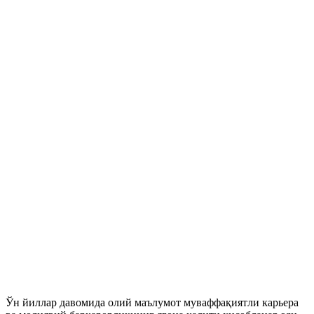
Ўн йиллар давомида олий маълумот муваффақиятли карьера