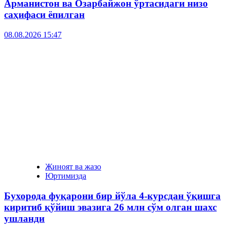
Арманистон ва Озарбайжон ўртасидаги низо
саҳифаси ёпилган
08.08.2026 15:47
Жиноят ва жазо
Юртимизда
Бухорода фуқарони бир йўла 4-курсдан ўқишга
киритиб қўйиш эвазига 26 млн сўм олган шахс
ушланди