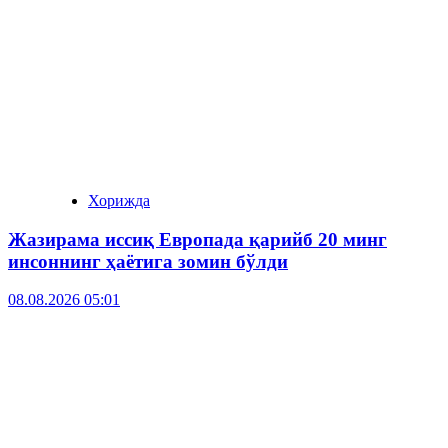
Хорижда
Жазирама иссиқ Европада қарийб 20 минг
инсоннинг ҳаётига зомин бўлди
08.08.2026 05:01