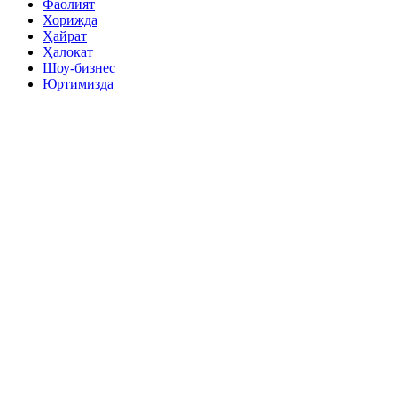
Фаолият
Хорижда
Ҳайрат
Ҳалокат
Шоу-бизнес
Юртимизда