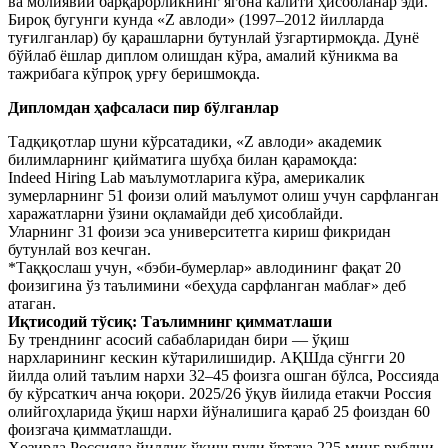
ва молиявий барқарорликнинг ягона калити ҳисобланар эди.
Бироқ бугунги кунда «Z авлоди» (1997–2012 йилларда
туғилганлар) бу қарашларни бутунлай ўзгартирмоқда. Дунё
бўйлаб ёшлар диплом олишдан кўра, амалий кўникма ва
тажрибага кўпроқ урғу беришмоқда.
Дипломдан ҳафсаласи пир бўлганлар
Тадқиқотлар шуни кўрсатадики, «Z авлоди» академик
билимларнинг қийматига шубҳа билан қарамоқда:
Indeed Hiring Lab маълумотларига кўра, америкалик
зумерларнинг 51 фоизи олий маълумот олиш учун сарфланган
харажатларни ўзини оқламайди деб ҳисоблайди.
Уларнинг 31 фоизи эса университетга кириш фикридан
бутунлай воз кечган.
*Таққослаш учун, «бэби-бумерлар» авлодининг фақат 20
фоизигина ўз таълимини «беҳуда сарфланган маблағ» деб
атаган.
Иқтисодий тўсиқ: Таълимнинг қимматлаши
Бу тренднинг асосий сабабларидан бири — ўқиш
нархларининг кескин кўтарилишидир. АҚШда сўнгги 20
йилда олий таълим нархи 32–45 фоизга ошган бўлса, Россияда
бу кўрсаткич анча юқори. 2025/26 ўқув йилида етакчи Россия
олийгоҳларида ўқиш нархи йўналишига қараб 25 фоиздан 60
фоизгача қимматлашди.
Ҳозирда Россияда йиллик ўқиш пули ўртача 225 минг рублни