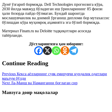
Дунё ўзгариб бормоқда. Dell Technologies прогнозига кўра,
2030 йилда мавжуд бўладиган иш ўринларининг 85 фоизи
ҳали бозорда пайдо бўлмаган. Бундай шароитда
мослашувчанлик ва доимий ўрганиш дипломи бор мутахассис
бўлишдан кўра муҳимроқ аҳамиятга эга бўлиб бормоқда.
Материал Finam.ru ва Deloitte тадқиқотлари асосида
тайёрланди.
Дўстларингизга ҳам юборинг:
Continue Reading
Previous
Кекса аёлларнинг суяк емирувчи кундалик одатлари
маълум бўлди
Next
Ла-Манш ва Наманганни боғлаган сир
Мавзуга доир мақолалар