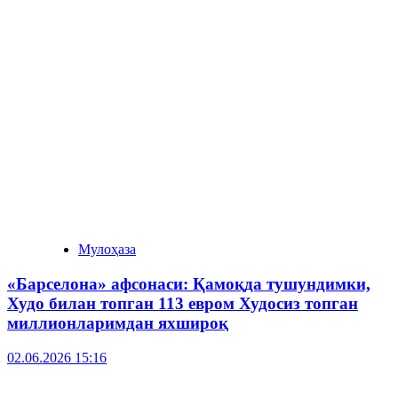
Мулоҳаза
«Барселона» афсонаси: Қамоқда тушундимки,
Худо билан топган 113 евром Худосиз топган
миллионларимдан яхшироқ
02.06.2026 15:16