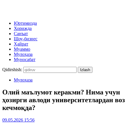
Юртимизда
Хорижда
Санъат
Шоу-бизнес
Ҳайрат
Муаммо
Мулоҳаза
Муносабат
Qidirshish:
Мулоҳаза
Олий маълумот керакми? Нима учун
ҳозирги авлоди университетлардан воз
кечмоқда?
09.05.2026 15:56