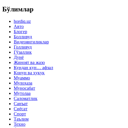
Бўлимлар
hordiq.uz
Авто
Блогер
Болливуд
Видеоянгиликлар
Голливуд
Гўзаллик
Дунё
Жиноят ва жазо
Кундан кун… афзал
Қонун ва ҳуқуқ
Муаммо
Мулоҳаза
Муносабат
Мутолаа
Саломатлик
Санъат
Сиёсат
Спорт
Таълим
Техно