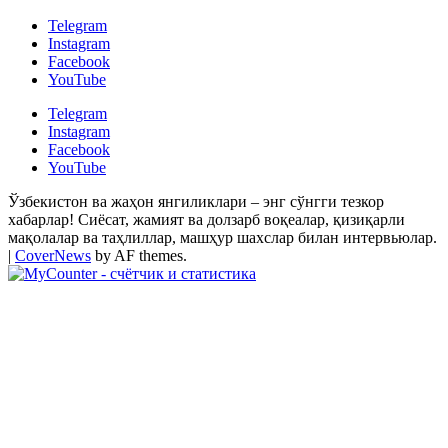
Telegram
Instagram
Facebook
YouTube
Telegram
Instagram
Facebook
YouTube
Ўзбекистон ва жаҳон янгиликлари – энг сўнгги тезкор
хабарлар! Сиёсат, жамият ва долзарб воқеалар, қизиқарли
мақолалар ва таҳлиллар, машҳур шахслар билан интервьюлар.
|
CoverNews
by AF themes.