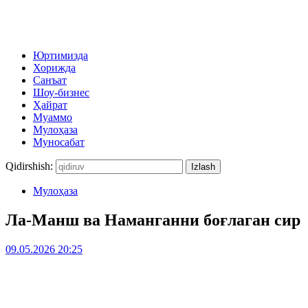
Юртимизда
Хорижда
Санъат
Шоу-бизнес
Ҳайрат
Муаммо
Мулоҳаза
Муносабат
Qidirshish:
Мулоҳаза
Ла-Манш ва Наманганни боғлаган сир
09.05.2026 20:25