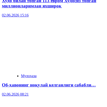
Худо билан топган 113 евром Худосиз топган
миллионларимдан яхшироқ
02.06.2026 15:16
Мулоҳаза
Об-ҳавонинг ноқулай келганлиги сабабли…
02.06.2026 08:21