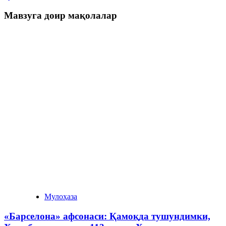
Мавзуга доир мақолалар
Мулоҳаза
«Барселона» афсонаси: Қамоқда тушундимки,