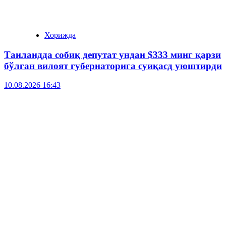
Хорижда
Таиландда собиқ депутат ундан $333 минг қарзи
бўлган вилоят губернаторига суиқасд уюштирди
10.08.2026 16:43