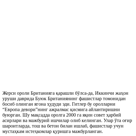
Жерси ороли Британияга қарашли бўлса-да, Иккинчи жаҳон
уруши даврида Буюк Британиянинг фашистлар томонидан
босиб олинган ягона ҳудуди эди. Гитлер бу оролларни
“Европа девори”нинг ажралмас қисмига айлантиришни
буюрган. Шу мақсадда оролга 2000 га яқин совет ҳарбий
асирлари ва мажбурий ишчилар олиб келинган. Улар ўта оғир
шароитларда, тош ва бетон билан ишлаб, фашистлар учун
мустаҳкам истеҳкомлар қуришга мажбурланган.