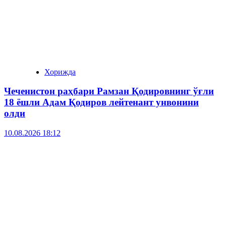
Хорижда
Чеченистон раҳбари Рамзан Қодировнинг ўғли
18 ёшли Адам Қодиров лейтенант унвонини
олди
10.08.2026 18:12