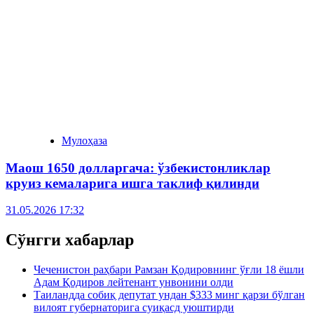
Мулоҳаза
Маош 1650 долларгача: ўзбекистонликлар
круиз кемаларига ишга таклиф қилинди
31.05.2026 17:32
Сўнгги хабарлар
Чеченистон раҳбари Рамзан Қодировнинг ўғли 18 ёшли
Адам Қодиров лейтенант унвонини олди
Таиландда собиқ депутат ундан $333 минг қарзи бўлган
вилоят губернаторига суиқасд уюштирди