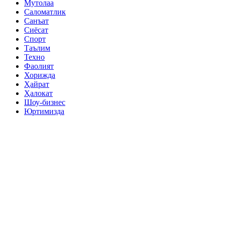
Мутолаа
Саломатлик
Санъат
Сиёсат
Спорт
Таълим
Техно
Фаолият
Хорижда
Ҳайрат
Ҳалокат
Шоу-бизнес
Юртимизда