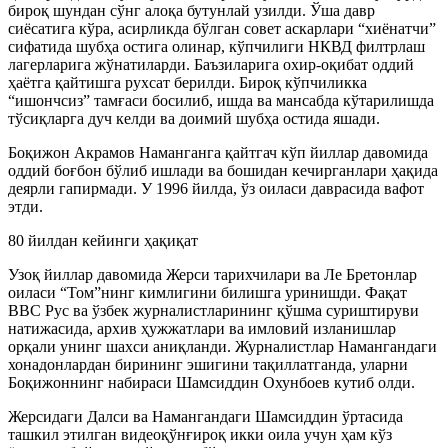
бироқ шундан сўнг алоқа бутунлай узилди. Ўша давр
сиёсатига кўра, асирликда бўлган совет аскарлари “хиёнатчи”
сифатида шубҳа остига олинар, кўпчилиги НКВД филтрлаш
лагерларига жўнатиларди. Баъзиларига охир-оқибат оддий
ҳаётга қайтишга рухсат берилди. Бироқ кўпчиликка
“ишончсиз” тамғаси босилиб, ишда ва мансабда кўтарилишда
тўсиқларга дуч келди ва доимий шубҳа остида яшади.
Боқижон Акрамов Наманганга қайтгач кўп йиллар давомида
оддий боғбон бўлиб ишлади ва бошидан кечирганлари ҳақида
деярли гапирмади. У 1996 йилда, ўз оиласи даврасида вафот
этди.
80 йилдан кейинги ҳақиқат
Узоқ йиллар давомида Жерси тарихчилари ва Ле Бретонлар
оиласи “Том”нинг кимлигини билишга уринишди. Фақат
BBC Рус ва ўзбек журналистларининг қўшма суриштируви
натижасида, архив ҳужжатлари ва имловий изланишлар
орқали унинг шахси аниқланди. Журналистлар Намангандаги
хонадонлардан бирининг эшигини тақиллатганда, уларни
Боқижоннинг набираси Шамсиддин Охунбоев кутиб олди.
Жерсидаги Далси ва Намангандаги Шамсиддин ўртасида
ташкил этилган видеоқўнғироқ икки оила учун ҳам кўз