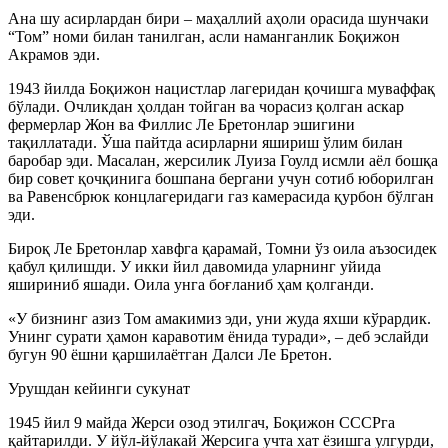
Ана шу асирлардан бири – маҳаллий аҳоли орасида шунчаки
“Том” номи билан танилган, асли наманганлик Боқижон
Акрамов эди.
1943 йилда Боқижон нацистлар лагеридан қочишга муваффақ
бўлади. Очликдан ҳолдан тойган ва чорасиз қолган аскар
фермерлар Жон ва Филлис Ле Бретонлар эшигини
тақиллатади. Ўша пайтда асирларни яшириш ўлим билан
баробар эди. Масалан, жерсилик Луиза Гоулд исмли аёл бошқа
бир совет қочқинига бошпана бергани учун сотиб юборилган
ва Равенсбрюк концлагеридаги газ камерасида қурбон бўлган
эди.
Бироқ Ле Бретонлар хавфга қарамай, Томни ўз оила аъзосидек
қабул қилишди. У икки йил давомида уларнинг уйида
яшириниб яшади. Оила унга боғланиб ҳам қолганди.
«У бизнинг азиз Том амакимиз эди, уни жуда яхши кўрардик.
Унинг сурати ҳамон каравотим ёнида туради», – деб эслайди
бугун 90 ёшни қаршилаётган Далси Ле Бретон.
Урушдан кейинги сукунат
1945 йил 9 майда Жерси озод этилгач, Боқижон СССРга
қайтарилди. У йўл-йўлакай Жерсига учта хат ёзишга улгурди,