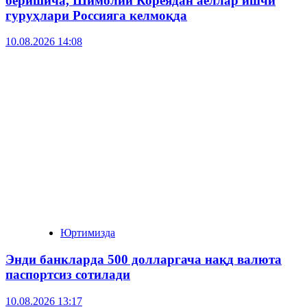
беришича, Шимолий Кореядан аёллар ишчи
гуруҳлари Россияга келмоқда
10.08.2026 14:08
Юртимизда
Энди банкларда 500 долларгача нақд валюта
паспортсиз сотилади
10.08.2026 13:17