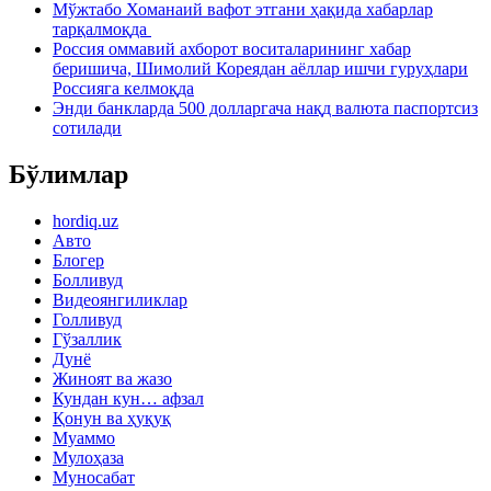
Мўжтабо Хоманаий вафот этгани ҳақида хабарлар
тарқалмоқда
Россия оммавий ахборот воситаларининг хабар
беришича, Шимолий Кореядан аёллар ишчи гуруҳлари
Россияга келмоқда
Энди банкларда 500 долларгача нақд валюта паспортсиз
сотилади
Бўлимлар
hordiq.uz
Авто
Блогер
Болливуд
Видеоянгиликлар
Голливуд
Гўзаллик
Дунё
Жиноят ва жазо
Кундан кун… афзал
Қонун ва ҳуқуқ
Муаммо
Мулоҳаза
Муносабат