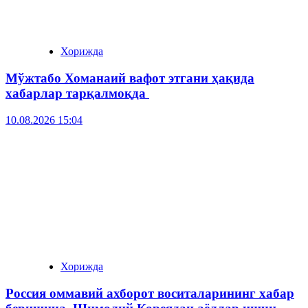
Хорижда
Мўжтабо Хоманаий вафот этгани ҳақида
хабарлар тарқалмоқда
10.08.2026 15:04
Хорижда
Россия оммавий ахборот воситаларининг хабар