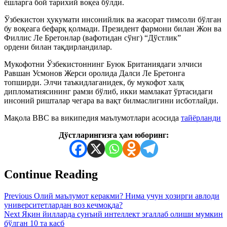
ёшларга бой тарихий воқеа бўлди.
Ўзбекистон ҳукумати инсонийлик ва жасорат тимсоли бўлган
бу воқеага бефарқ қолмади. Президент фармони билан Жон ва
Филлис Ле Бретонлар (вафотидан сўнг) “Дўстлик”
ордени билан тақдирландилар.
Мукофотни Ўзбекистоннинг Буюк Британиядаги элчиси
Равшан Усмонов Жерси оролида Далси Ле Бретонга
топширди. Элчи таъкидлаганидек, бу мукофот халқ
дипломатиясининг рамзи бўлиб, икки мамлакат ўртасидаги
инсоний ришталар чегара ва вақт билмаслигини исботлайди.
Мақола BBC ва википедия маълумотлари асосида
тайёрланди
Дўстларингизга ҳам юборинг:
Continue Reading
Previous
Олий маълумот керакми? Нима учун ҳозирги авлоди
университетлардан воз кечмоқда?
Next
Яқин йилларда сунъий интеллект эгаллаб олиши мумкин
бўлган 10 та касб