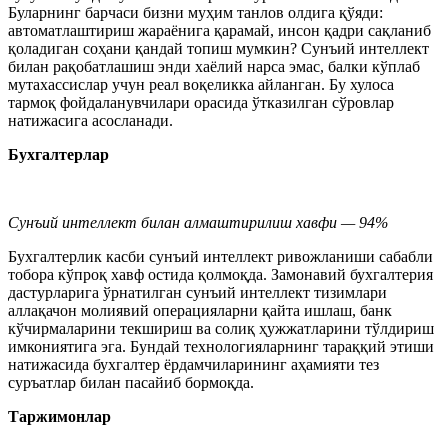
Буларнинг барчаси бизни муҳим танлов олдига қўяди:
автоматлаштириш жараёнига қарамай, инсон қадри сақланиб
қоладиган соҳани қандай топиш мумкин? Сунъий интеллект
билан рақобатлашиш энди хаёлий нарса эмас, балки кўплаб
мутахассислар учун реал воқеликка айланган. Бу хулоса
тармоқ фойдаланувчилари орасида ўтказилган сўровлар
натижасига асосланади.
Бухгалтерлар
Сунъий интеллект билан алмаштирилиш хавфи — 94%
Бухгалтерлик касби сунъий интеллект ривожланиши сабабли
тобора кўпроқ хавф остида қолмоқда. Замонавий бухгалтерия
дастурларига ўрнатилган сунъий интеллект тизимлари
аллақачон молиявий операцияларни қайта ишлаш, банк
кўчирмаларини текшириш ва солиқ ҳужжатларини тўлдириш
имкониятига эга. Бундай технологияларнинг тараққий этиши
натижасида бухгалтер ёрдамчиларининг аҳамияти тез
суръатлар билан пасайиб бормоқда.
Таржимонлар