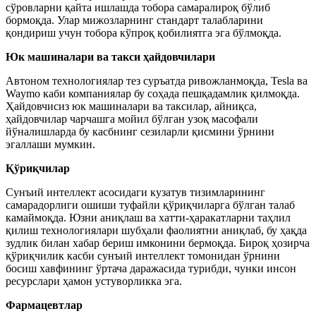
сўровларни қайта ишлашда тобора самаралироқ бўлиб
бормоқда. Улар мижозларнинг стандарт талабларини
қондириш учун тобора кўпроқ қобилиятга эга бўлмоқда.
Юк машиналари ва такси ҳайдовчилари
Автоном технологиялар тез суръатда ривожланмоқда, Tesla ва
Waymo каби компаниялар бу соҳада пешқадамлик қилмоқда.
Ҳайдовчисиз юк машиналари ва таксилар, айниқса,
ҳайдовчилар чарчашга мойил бўлган узоқ масофали
йўналишларда бу касбнинг сезиларли қисмини ўрнини
эгаллаши мумкин.
Қўриқчилар
Сунъий интеллект асосидаги кузатув тизимларининг
самарадорлиги ошиши туфайли қўриқчиларга бўлган талаб
камаймоқда. Юзни аниқлаш ва хатти-ҳаракатларни таҳлил
қилиш технологиялари шубҳали фаолиятни аниқлаб, бу ҳақда
зудлик билан хабар бериш имконини бермоқда. Бироқ ҳозирча
қўриқчилик касби сунъий интеллект томонидан ўрнини
босиш хавфининг ўртача даражасида турибди, чунки инсон
ресурслари ҳамон устуворликка эга.
Фармацевтлар