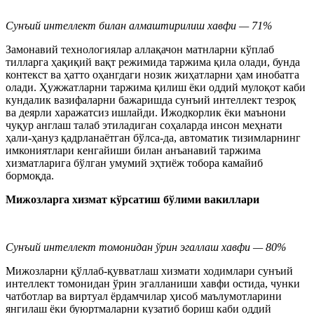
Сунъий интеллект билан алмаштирилиш хавфи — 71%
Замонавий технологиялар аллақачон матнларни кўплаб
тилларга ҳақиқий вақт режимида таржима қила олади, бунда
контекст ва ҳатто оҳангдаги нозик жиҳатларни ҳам инобатга
олади. Ҳужжатларни таржима қилиш ёки оддий мулоқот каби
кундалик вазифаларни бажаришда сунъий интеллект тезроқ
ва деярли харажатсиз ишлайди. Ижодкорлик ёки маънони
чуқур англаш талаб этиладиган соҳаларда инсон меҳнати
ҳали-ҳануз қадрланаётган бўлса-да, автоматик тизимларнинг
имкониятлари кенгайиши билан анъанавий таржима
хизматларига бўлган умумий эҳтиёж тобора камайиб
бормоқда.
Мижозларга хизмат кўрсатиш бўлими вакиллари
Сунъий интеллект томонидан ўрин эгаллаш хавфи — 80%
Мижозларни қўллаб-қувватлаш хизмати ходимлари сунъий
интеллект томонидан ўрин эгалланиши хавфи остида, чунки
чатботлар ва виртуал ёрдамчилар ҳисоб маълумотларини
янгилаш ёки буюртмаларни кузатиб бориш каби оддий