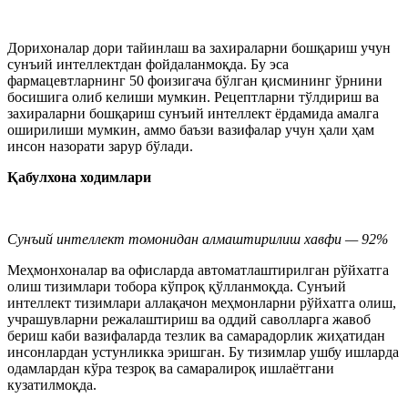
Дорихоналар дори тайинлаш ва захираларни бошқариш учун
сунъий интеллектдан фойдаланмоқда. Бу эса
фармацевтларнинг 50 фоизигача бўлган қисмининг ўрнини
босишига олиб келиши мумкин. Рецептларни тўлдириш ва
захираларни бошқариш сунъий интеллект ёрдамида амалга
оширилиши мумкин, аммо баъзи вазифалар учун ҳали ҳам
инсон назорати зарур бўлади.
Қабулхона ходимлари
Сунъий интеллект томонидан алмаштирилиш хавфи — 92%
Меҳмонхоналар ва офисларда автоматлаштирилган рўйхатга
олиш тизимлари тобора кўпроқ қўлланмоқда. Сунъий
интеллект тизимлари аллақачон меҳмонларни рўйхатга олиш,
учрашувларни режалаштириш ва оддий саволларга жавоб
бериш каби вазифаларда тезлик ва самарадорлик жиҳатидан
инсонлардан устунликка эришган. Бу тизимлар ушбу ишларда
одамлардан кўра тезроқ ва самаралироқ ишлаётгани
кузатилмоқда.