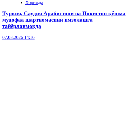
Хорижда
Туркия, Саудия Арабистони ва Покистон қўшма
мудофаа шартномасини имзолашга
тайёрланмоқда
07.08.2026 14:16