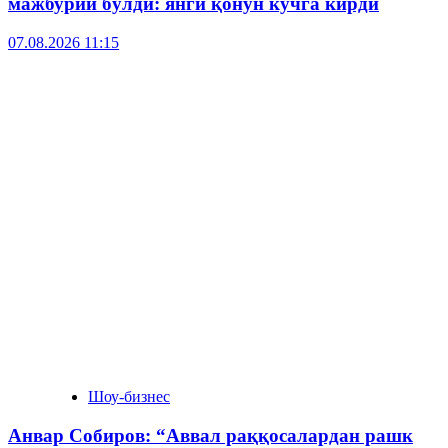
мажбурий бўлди: янги қонун кучга кирди
07.08.2026 11:15
Шоу-бизнес
Анвар Собиров: “Аввал раққосалардан рашк