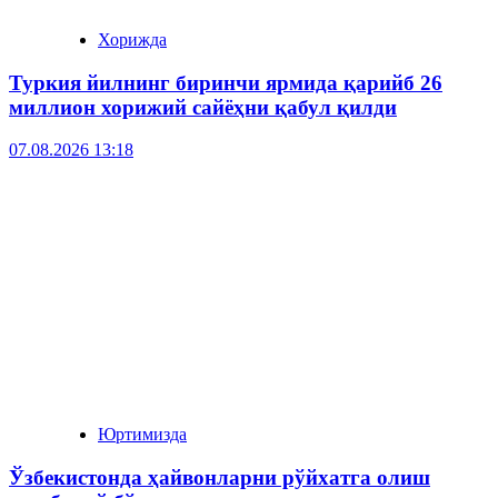
Хорижда
Туркия йилнинг биринчи ярмида қарийб 26
миллион хорижий сайёҳни қабул қилди
07.08.2026 13:18
Юртимизда
Ўзбекистонда ҳайвонларни рўйхатга олиш