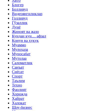
Авто
Блогер
Болливуд
Видеоянгиликлар
Голливуд
Гўзаллик
Дунё
Жиноят ва жазо
Кундан кун… афзал
Қонун ва ҳуқуқ
Муаммо
Мулоҳаза
Муносабат
Мутолаа
Саломатлик
Санъат
Сиёсат
Спорт
Таълим
Техно
Фаолият
Хорижда
Ҳайрат
Ҳалокат
Шоу-бизнес