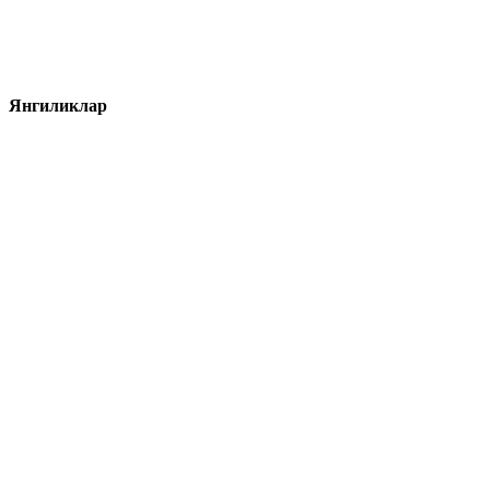
Янгиликлар