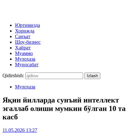
Юртимизда
Хорижда
Санъат
Шоу-бизнес
Ҳайрат
Муаммо
Мулоҳаза
Муносабат
Qidirshish:
Мулоҳаза
Яқин йилларда сунъий интеллект
эгаллаб олиши мумкин бўлган 10 та
касб
11.05.2026 13:27