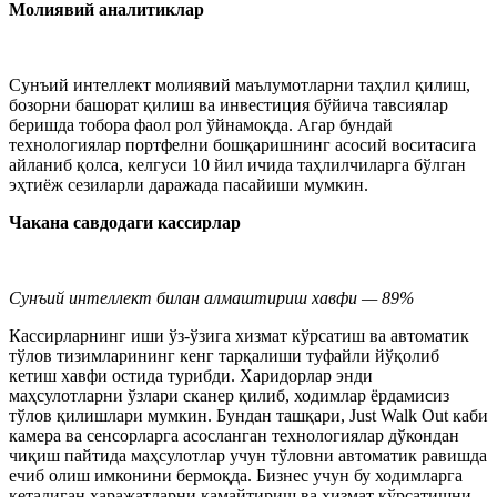
Молиявий аналитиклар
Сунъий интеллект молиявий маълумотларни таҳлил қилиш,
бозорни башорат қилиш ва инвестиция бўйича тавсиялар
беришда тобора фаол рол ўйнамоқда. Агар бундай
технологиялар портфелни бошқаришнинг асосий воситасига
айланиб қолса, келгуси 10 йил ичида таҳлилчиларга бўлган
эҳтиёж сезиларли даражада пасайиши мумкин.
Чакана савдодаги кассирлар
Сунъий интеллект билан алмаштириш хавфи — 89%
Кассирларнинг иши ўз-ўзига хизмат кўрсатиш ва автоматик
тўлов тизимларининг кенг тарқалиши туфайли йўқолиб
кетиш хавфи остида турибди. Харидорлар энди
маҳсулотларни ўзлари сканер қилиб, ходимлар ёрдамисиз
тўлов қилишлари мумкин. Бундан ташқари, Just Walk Out каби
камера ва сенсорларга асосланган технологиялар дўкондан
чиқиш пайтида маҳсулотлар учун тўловни автоматик равишда
ечиб олиш имконини бермоқда. Бизнес учун бу ходимларга
кетадиган харажатларни камайтириш ва хизмат кўрсатишни