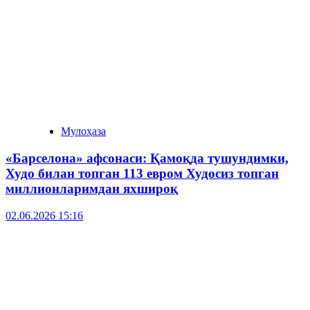
Мулоҳаза
«Барселона» афсонаси: Қамоқда тушундимки,
Худо билан топган 113 евром Худосиз топган
миллионларимдан яхшироқ
02.06.2026 15:16