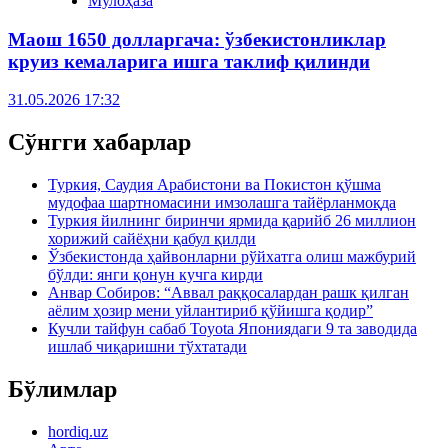
Мулоҳаза
Маош 1650 долларгача: ўзбекистонликлар
круиз кемаларига ишга таклиф қилинди
31.05.2026 17:32
Сўнгги хабарлар
Туркия, Саудия Арабистони ва Покистон қўшма
мудофаа шартномасини имзолашга тайёрланмоқда
Туркия йилнинг биринчи ярмида қарийб 26 миллион
хорижий сайёҳни қабул қилди
Ўзбекистонда ҳайвонларни рўйхатга олиш мажбурий
бўлди: янги қонун кучга кирди
Анвар Собиров: “Аввал раққосалардан рашк қилган
аёлим ҳозир мени уйлантириб қўйишга қодир”
Кучли тайфун сабаб Toyota Япониядаги 9 та заводида
ишлаб чиқаришни тўхтатади
Бўлимлар
hordiq.uz