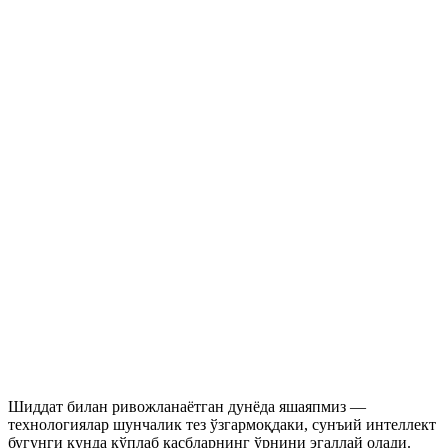
Шиддат билан ривожланаётган дунёда яшаяпмиз —
технологиялар шунчалик тез ўзгармоқдаки, сунъий интеллект
бугунги кунда кўплаб касбларнинг ўрнини эгаллай олади.