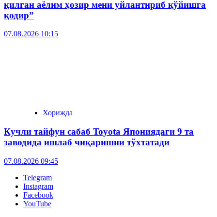
қилган аёлим ҳозир мени уйлантириб қўйишга
қодир”
07.08.2026 10:15
Хорижда
Кучли тайфун сабаб Toyota Япониядаги 9 та
заводида ишлаб чиқаришни тўхтатади
07.08.2026 09:45
Telegram
Instagram
Facebook
YouTube