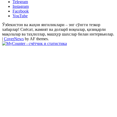
Telegram
Instagram
Facebook
YouTube
Ўзбекистон ва жаҳон янгиликлари – энг сўнгги тезкор
хабарлар! Сиёсат, жамият ва долзарб воқеалар, қизиқарли
мақолалар ва таҳлиллар, машҳур шахслар билан интервьюлар.
|
CoverNews
by AF themes.