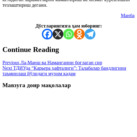
тезлаштириш дегани.
Манба
Дўстларингизга ҳам юборинг:
Continue Reading
Previous
Ла-Манш ва Наманганни боғлаган сир
Next
ТДИУда “Карьера ҳафталиги”: Талабалар бандлигини
таъминлаш йўлидаги муҳим қадам
Мавзуга доир мақолалар