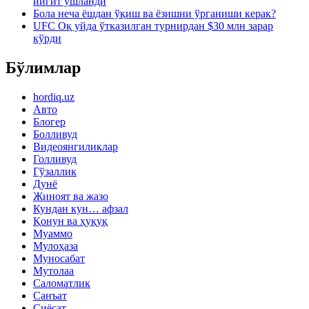
йигит ушланди
Бола неча ёшдан ўқиш ва ёзишни ўрганиши керак?
UFC Оқ уйда ўтказилган турнирдан $30 млн зарар
кўрди
Бўлимлар
hordiq.uz
Авто
Блогер
Болливуд
Видеоянгиликлар
Голливуд
Гўзаллик
Дунё
Жиноят ва жазо
Кундан кун… афзал
Қонун ва ҳуқуқ
Муаммо
Мулоҳаза
Муносабат
Мутолаа
Саломатлик
Санъат
Сиёсат