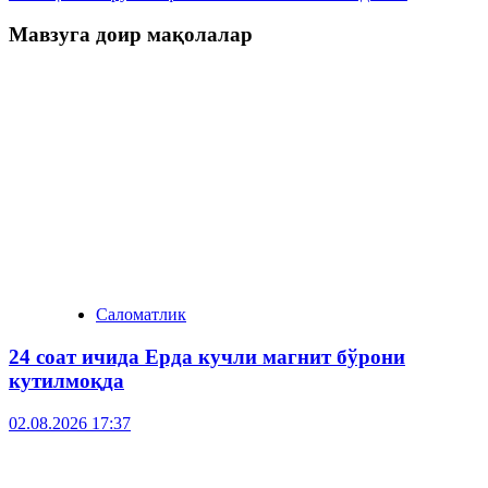
Мавзуга доир мақолалар
Саломатлик
24 соат ичида Ерда кучли магнит бўрони
кутилмоқда
02.08.2026 17:37