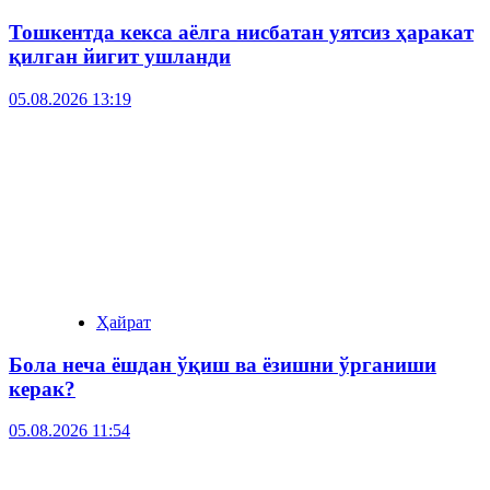
Тошкентда кекса аёлга нисбатан уятсиз ҳаракат
қилган йигит ушланди
05.08.2026 13:19
Ҳайрат
Бола неча ёшдан ўқиш ва ёзишни ўрганиши
керак?
05.08.2026 11:54