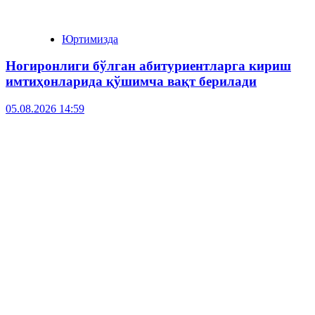
Юртимизда
Ногиронлиги бўлган абитуриентларга кириш
имтиҳонларида қўшимча вақт берилади
05.08.2026 14:59