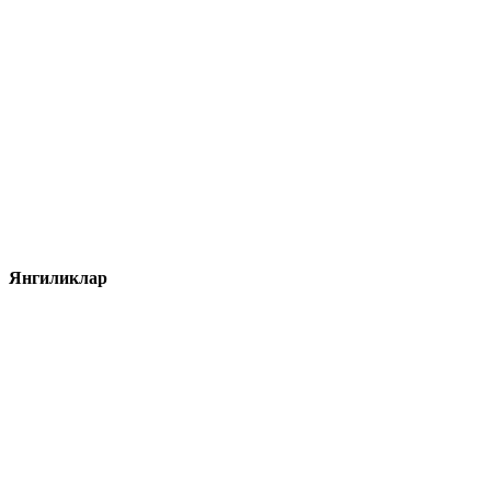
Янгиликлар