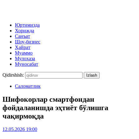
Юртимизда
Хорижда
Санъат
Шоу-бизнес
Ҳайрат
Муаммо
Мулоҳаза
Муносабат
Qidirshish:
Саломатлик
Шифокорлар смартфондан
фойдаланишда эҳтиёт бўлишга
чақирмоқда
12.05.2026 19:00