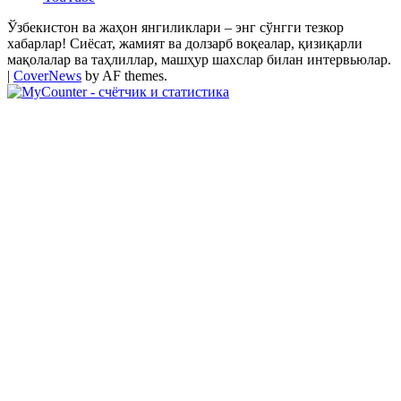
Ўзбекистон ва жаҳон янгиликлари – энг сўнгги тезкор
хабарлар! Сиёсат, жамият ва долзарб воқеалар, қизиқарли
мақолалар ва таҳлиллар, машҳур шахслар билан интервьюлар.
|
CoverNews
by AF themes.