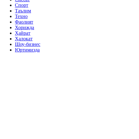
Спорт
Таълим
Техно
Фаолият
Хорижда
Ҳайрат
Ҳалокат
Шоу-бизнес
Юртимизда