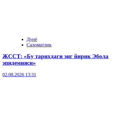
Дунё
Саломатлик
ЖССТ: «Бу тарихдаги энг йирик Эбола
эпидемияси»
02.08.2026 13:31