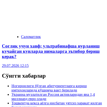
Саломатлик
Соғлиқ учун хавф: ультрабинафша нурланиш
кучайган кунларда нималарга эътибор бериш
керак?
29.07.2026 12:15
Сўнгги хабарлар
Ногиронлиги бўлган абитуриентларга кириш
имтиҳонларида қўшимча вақт берилади
Украина музлатилган Россия активларидан яна 1,4
миллиард евро олади
Тошкентда кекса аёлга нисбатан уятсиз ҳаракат қилган