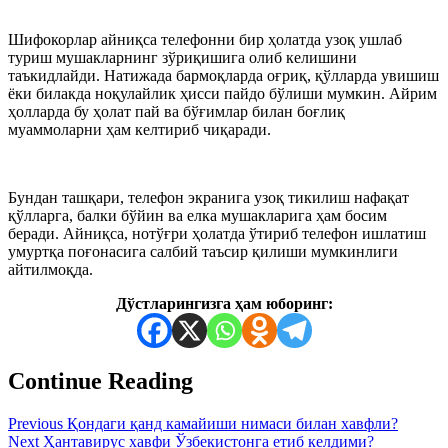
Шифокорлар айниқса телефонни бир ҳолатда узоқ ушлаб
туриш мушакларнинг зўриқишига олиб келишини
таъкидлайди. Натижада бармоқларда оғриқ, қўлларда увишиш
ёки билакда ноқулайлик ҳисси пайдо бўлиши мумкин. Айрим
ҳолларда бу ҳолат пай ва бўғимлар билан боғлиқ
муаммоларни ҳам келтириб чиқаради.
Бундан ташқари, телефон экранига узоқ тикилиш нафақат
қўлларга, балки бўйин ва елка мушакларига ҳам босим
беради. Айниқса, нотўғри ҳолатда ўтириб телефон ишлатиш
умуртқа поғонасига салбий таъсир қилиши мумкинлиги
айтилмоқда.
Дўстларингизга ҳам юборинг:
Continue Reading
Previous
Қондаги қанд камайиши нимаси билан хавфли?
Next
Ҳантавирус хавфи Ўзбекистонга етиб келдими?