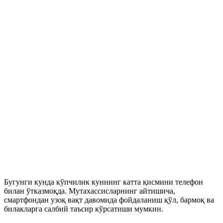
Бугунги кунда кўпчилик куннинг катта қисмини телефон
билан ўтказмоқда. Мутахассисларнинг айтишича,
смартфондан узоқ вақт давомида фойдаланиш қўл, бармоқ ва
билакларга салбий таъсир кўрсатиши мумкин.